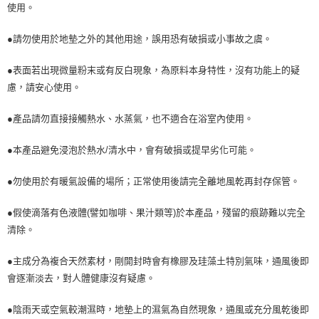
使用。
●請勿使用於地墊之外的其他用途，誤用恐有破損或小事故之虞。
●表面若出現微量粉末或有反白現象，為原料本身特性，沒有功能上的疑
慮，請安心使用。
●產品請勿直接接觸熱水、水蒸氣，也不適合在浴室內使用。
●本產品避免浸泡於熱水/清水中，會有破損或提早劣化可能。
●勿使用於有暖氣設備的場所；正常使用後請完全離地風乾再封存保管。
●假使滴落有色液體(譬如咖啡、果汁類等)於本產品，殘留的痕跡難以完全
清除。
●主成分為複合天然素材，剛開封時會有橡膠及珪藻土特別氣味，通風後即
會逐漸淡去，對人體健康沒有疑慮。
●陰雨天或空氣較潮濕時，地墊上的濕氣為自然現象，通風或充分風乾後即