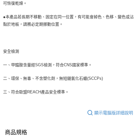
可恢復乾燥。
●本產品若長期不移動、固定在同一位置，有可能會掉色、色移、變色或沾
黏於地板，請務必定期挪動位置。
安全檢測
一、甲醯胺含量經SGS檢測，符合CNS國家標準。
二、環保、無毒、不含塑化劑，無短鏈氯化石蠟(SCCPs)
三、符合歐盟REACH產品安全標準。
顯示電腦版詳細說明
商品規格