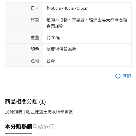
尺寸
約60cm×40cm×0.5cm
材質
植物萃取物、聚氨酯、珪藻土等天然礦石複
合添加物
重量
約700g
顏色
以賣場供貨為準
產地
台灣
客服
商品相關分類 (1)
10秒頂吸 | 軟式珪藻土吸水地墊專區
本分類熱銷
全站排行