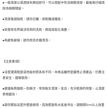
●一般清潔以濕潤抹布擦拭即可，可以搭配中性洗碗精清潔，最後再仔細清
除洗碗精殘留。
●清潔後請陰乾，請勿日曬、烘乾機或暖氣。
●若使用含界面活性劑的洗劑，將造成氣孔堵塞。
●為避免破損，請勿用洗衣機清洗。
【注意事項】
●浴室潮濕程度或地板材質各有不同，本商品雖然是優秀止滑產品，仍應注
意安全、謹慎使用。
●建議每周風乾一到兩次，常保衛生清潔。並且，充分乾燥的地墊，止滑度
表現最佳。
●請勿緊貼浴室外壁面使用，因為壁面有水氣會滲出，請間隔5cm以上放置