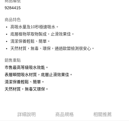
商品編號
超商取貨付款
9284415
LINE Pay
商品特色
Apple Pay
高吸水量及10秒極速吸水。
底層植物萃取物製成，止滑效果佳。
街口支付
清潔保養輕鬆、簡單。
悠遊付
天然材質，無毒、環保，通過歐盟檢測很安心。
Google Pay
銷售重點
市售最高等級吸水效能。
AFTEE先享後付
表層瞬間吸水材質，底層止滑效果佳。
相關說明
清潔保養輕鬆、簡單。
【關於「AFTEE先享後付」】
ATM付款
AFTEE先享後付是「在收到商品之後才付款」的支付方式。 讓您購物簡單
天然材質，無毒又環保。
便利好安心！
貨到付款
１．簡單：不需註冊會員、不需綁卡、不需儲值。
２．便利：只要手機號碼，簡訊認證，即可結帳。
３．安心：先確認商品／服務後，再付款。
運送方式
詳細說明
商品規格
相關推薦
【「AFTEE先享後付」結帳流程】
全家取貨付款
１．於結帳方式選擇「AFTEE先享後付」後，將跳轉至「AFTEE先享後付」
每筆NT$60，滿NT$1,000(含以上)免運費
結帳頁面，進行簡訊認證並確認金額後，即可完成結帳。