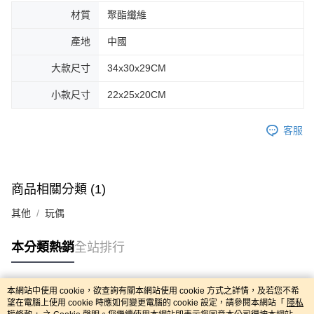
材質
聚酯纖維
產地
中國
大款尺寸
34x30x29CM
小款尺寸
22x25x20CM
客服
商品相關分類 (1)
其他
玩偶
本分類熱銷
全站排行
本網站中使用 cookie，欲查詢有關本網站使用 cookie 方式之詳情，及若您不希
熱門標籤
望在電腦上使用 cookie 時應如何變更電腦的 cookie 設定，請參閱本網站「
隱私