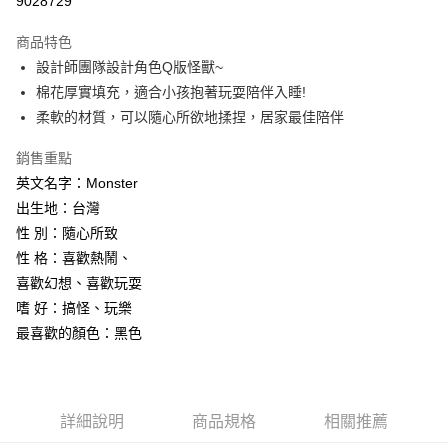
9028729
Apple Pay
商品特色
街口支付
設計師團隊設計角色Q版怪獸~
棉花厚實填充，適合小孩抱著玩耍陪伴入睡!
悠遊付
柔軟的材質，可以隨心所欲地揉捏，居家最佳陪伴
Google Pay
銷售重點
AFTEE先享後付
英文名字：Monster
相關說明
出生地：台灣
【關於「AFTEE先享後付」】
性 別：隨心所致
ATM付款
AFTEE先享後付是「在收到商品之後才付款」的支付方式。 讓您購物簡單
便利好安心！
性 格：喜歡熱鬧、
貨到付款
１．簡單：不需註冊會員、不需綁卡、不需儲值。
喜歡幻想、喜歡玩耍
２．便利：只要手機號碼，簡訊認證，即可結帳。
嗜 好：搞怪、玩樂
３．安心：先確認商品／服務後，再付款。
運送方式
最喜歡的顏色：黑色
【「AFTEE先享後付」結帳流程】
宅配
１．於結帳方式選擇「AFTEE先享後付」後，將跳轉至「AFTEE先享後付」
每筆NT$100，滿NT$1,000(含以上)免運費
結帳頁面，進行簡訊認證並確認金額後，即可完成結帳。
２．訂單成立數日內，您將收到繳費通知簡訊。
黑貓貨到付款
３．收到繳費通知簡訊後14天內，點擊此簡訊中的連結，可透過四大超商／
詳細說明
商品規格
相關推薦
ATM／網路銀行／等多元方式進行付款，方視為交易完成。
每筆NT$150，滿NT$1,000(含以上)免運費