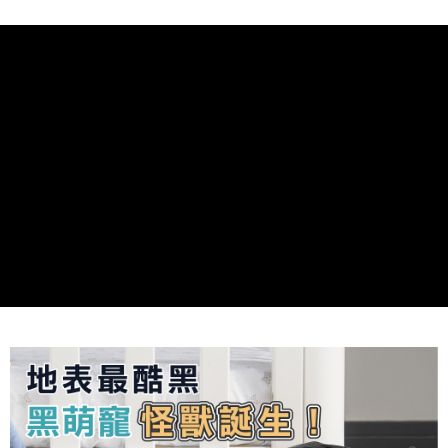
※ 請注意：結帳手續完成當下不需立刻繳費，但若您需要取消訂單，請聯絡
購買商品的店家。未經商家同意取消之訂單仍視為有效，需透過AFTEE先享
後付繳納相關費用。
※ 交易是否成功請以「AFTEE先享後付 」之結帳頁面顯示為準，若有關於
是否繳費成功／繳費後需取消欲退款等相關疑問，請聯繫「AFTEE先享後付
客戶支援中心」
https://netprotections.freshdesk.com/support/home
【注意事項】
１．透過由恩沛科技股份有限公司提供之「AFTEE先享後付」服務完成之交
易，需依本服務之必要範圍內提供個人資料，並將交易相關給付款項請求債
權轉讓予恩沛科技股份有限公司。
２．關於個人資料處理事宜，請瀏覽以下網址：
https://aftee.tw/terms/#terms3
３．未成年的使用者請事先徵得法定代理人或監護人之同意方可使用
「AFTEE先享後付」，若未經同意申辦者引起之損失，本公司不負相關責
任。
４．使用「AFTEE先享後付」時，將依據個別帳號之用戶狀況，依本公司即
時審查核予不同之上限額度；若仍有額度不足之情形，本公司將視審查結果
請求用戶進行身份認證。
５．嚴禁一人註冊多個帳號或使用他人資訊註冊。若發現惡意使用之情形，
恩沛科技股份有限公司將有權停止該用戶之使用額度並採取法律行動。