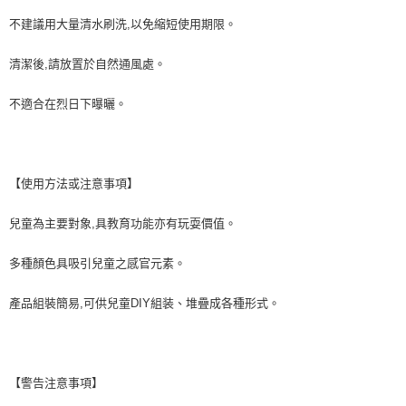
不建議用大量清水刷洗,以免縮短使用期限。
清潔後,請放置於自然通風處。
不適合在烈日下曝曬。
【使用方法或注意事項】
兒童為主要對象,具教育功能亦有玩耍價值。
多種顏色具吸引兒童之感官元素。
產品組裝簡易,可供兒童DIY組装、堆疊成各種形式。
【警告注意事項】