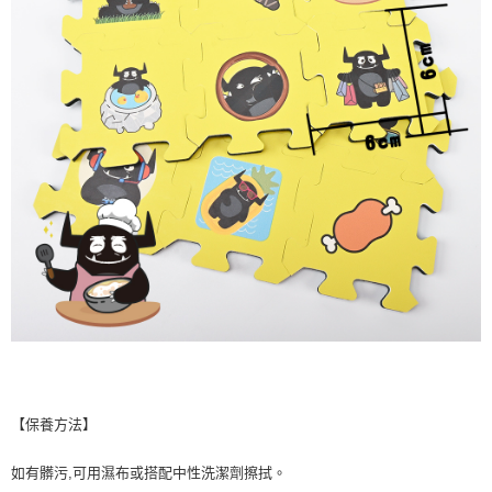
【保養方法】
如有髒污,可用濕布或搭配中性洗潔劑擦拭。