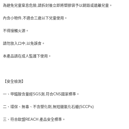
為避免兒童窒息危險,請拆封後立即將塑膠袋予以銷毀或遠離兒童。
內含小物件,不適合三歲以下兒童使用。
不得接觸火源。
請勿放入口中,以免誤食。
本產品請在成人監護下使用。
【安全檢測】
一、甲醯胺含量經SGS測,符合CNS國家標準。
二、環保、無毒、不含塑化劑,無短鏈氯化石蠟(SCCPs)
三、符合歐盟REACH 產品安全標準。