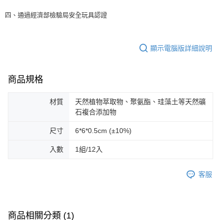
四、通過經濟部檢驗局安全玩具認證
顯示電腦版詳細說明
商品規格
材質
天然植物萃取物、聚氨酯、珪藻土等天然礦
石複合添加物
尺寸
6*6*0.5cm (±10%)
入數
1組/12入
客服
商品相關分類 (1)