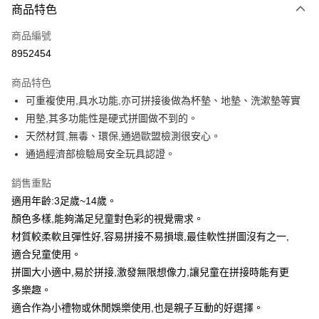
商品特色
信用卡一次付款
商品編號
超商取貨付款
8952454
LINE Pay
商品特色
Apple Pay
可重複使用,具水功能,亦可拼接後做為杯墊、地墊、洗漱墊等實
用墊,其多功能性是硬式拼圖做不到的。
街口支付
天然材質,無毒、環保,通過歐盟檢測很安心。
悠遊付
通過經濟部檢驗局安全玩具認證。
Google Pay
銷售重點
適用年齡:3足歲~14歲。
AFTEE先享後付
顏色多樣,能夠滿足兒童對色彩的視覺需求。
相關說明
材質較柔軟且彈性好,容易拼接不易損壞,最佳軟性拼圖沒有之一,
【關於「AFTEE先享後付」】
ATM付款
AFTEE先享後付是「在收到商品之後才付款」的支付方式。 讓您購物簡單
適合兒童使用。
便利好安心！
拼圖大小適中,易於拼接,激發無限想像力,讓兒童在拼接時能有更
貨到付款
１．簡單：不需註冊會員、不需綁卡、不需儲值。
２．便利：只要手機號碼，簡訊認證，即可結帳。
多樂趣。
３．安心：先確認商品／服務後，再付款。
適合作為小禮物或休閒娛樂使用,也是親子互動的好選擇。
運送方式