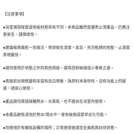
【注意事項】
●浴室潮濕程度或地板材質各有不同，本商品雖然是優秀止滑產品，仍應注
意安全、謹慎使用。
●建議每周風乾一到兩次，常保衛生清潔。並且，充分乾燥的地墊，止滑度
表現最佳。
●請勿使用於地墊之外的其他用途，誤用恐有破損或小事故之虞。
●表面若出現微量粉末或有反白現象，為原料本身特性，沒有功能上的疑
慮，請安心使用。
●產品請勿直接接觸熱水、水蒸氣，也不適合在浴室內使用。
●本產品避免浸泡於熱水/清水中，會有破損或提早劣化可能。
●勿使用於有暖氣設備的場所；正常使用後請完全風乾再封存保管。