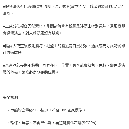
●假使滴落有色液體(譬如咖啡、果汁類等)於本產品，殘留的痕跡難以完全
清除。
●主成分為複合天然素材，剛開封時會有橡膠及珪藻土特別氣味，通風後即
會逐漸淡去，對人體健康沒有疑慮。
●陰雨天或空氣較潮濕時，地墊上的濕氣為自然現象，通風或充分風乾後即
可恢復乾燥。
●本產品若長期不移動、固定在同一位置，有可能會掉色、色移、變色或沾
黏於地板，請務必定期挪動位置。
安全檢測
一、甲醯胺含量經SGS檢測，符合CNS國家標準。
二、環保、無毒、不含塑化劑，無短鏈氯化石蠟(SCCPs)