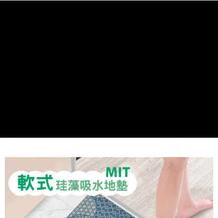
２．訂單成立數日內，您將收到繳費通知簡訊。
萊爾富取貨付款
３．收到繳費通知簡訊後14天內，點擊此簡訊中的連結，可透過四大超商／
ATM／網路銀行／等多元方式進行付款，方視為交易完成。
每筆NT$60，滿NT$1,000(含以上)免運費
※ 請注意：結帳手續完成當下不需立刻繳費，但若您需要取消訂單，請聯絡
購買商品的店家。未經商家同意取消之訂單仍視為有效，需透過AFTEE先享
7-11取貨付款
後付繳納相關費用。
每筆NT$60，滿NT$1,000(含以上)免運費
※ 交易是否成功請以「AFTEE先享後付 」之結帳頁面顯示為準，若有關於
是否繳費成功／繳費後需取消欲退款等相關疑問，請聯繫「AFTEE先享後付
客戶支援中心」
https://netprotections.freshdesk.com/support/home
宅配
每筆NT$100，滿NT$1,000(含以上)免運費
【注意事項】
１．透過由恩沛科技股份有限公司提供之「AFTEE先享後付」服務完成之交
黑貓貨到付款
易，需依本服務之必要範圍內提供個人資料，並將交易相關給付款項請求債
權轉讓予恩沛科技股份有限公司。
每筆NT$150，滿NT$1,000(含以上)免運費
２．關於個人資料處理事宜，請瀏覽以下網址：
https://aftee.tw/terms/#terms3
３．未成年的使用者請事先徵得法定代理人或監護人之同意方可使用
「AFTEE先享後付」，若未經同意申辦者引起之損失，本公司不負相關責
任。
４．使用「AFTEE先享後付」時，將依據個別帳號之用戶狀況，依本公司即
時審查核予不同之上限額度；若仍有額度不足之情形，本公司將視審查結果
請求用戶進行身份認證。
５．嚴禁一人註冊多個帳號或使用他人資訊註冊。若發現惡意使用之情形，
恩沛科技股份有限公司將有權停止該用戶之使用額度並採取法律行動。