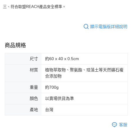
三、符合歐盟REACH產品安全標準。
顯示電腦版詳細說明
商品規格
尺寸
約60 x 40 x 0.5cm
材質
植物萃取物、聚氨酯、珪藻土等天然礦石複
合添加物
重量
約700g
顏色
以賣場供貨為準
產地
台灣
客服