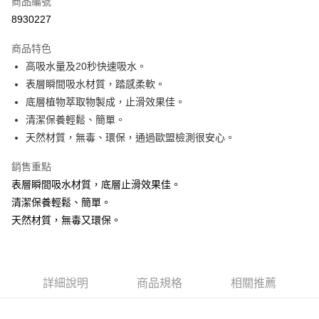
商品編號
超商取貨付款
8930227
LINE Pay
商品特色
Apple Pay
高吸水量及20秒快速吸水。
表層瞬間吸水材質，踏感柔軟。
街口支付
底層植物萃取物製成，止滑效果佳。
悠遊付
清潔保養輕鬆、簡單。
天然材質，無毒、環保，通過歐盟檢測很安心。
Google Pay
銷售重點
AFTEE先享後付
表層瞬間吸水材質，底層止滑效果佳。
相關說明
清潔保養輕鬆、簡單。
【關於「AFTEE先享後付」】
ATM付款
AFTEE先享後付是「在收到商品之後才付款」的支付方式。 讓您購物簡單
天然材質，無毒又環保。
便利好安心！
貨到付款
１．簡單：不需註冊會員、不需綁卡、不需儲值。
２．便利：只要手機號碼，簡訊認證，即可結帳。
３．安心：先確認商品／服務後，再付款。
運送方式
詳細說明
商品規格
相關推薦
【「AFTEE先享後付」結帳流程】
全家取貨付款
１．於結帳方式選擇「AFTEE先享後付」後，將跳轉至「AFTEE先享後付」
每筆NT$60，滿NT$1,000(含以上)免運費
結帳頁面，進行簡訊認證並確認金額後，即可完成結帳。