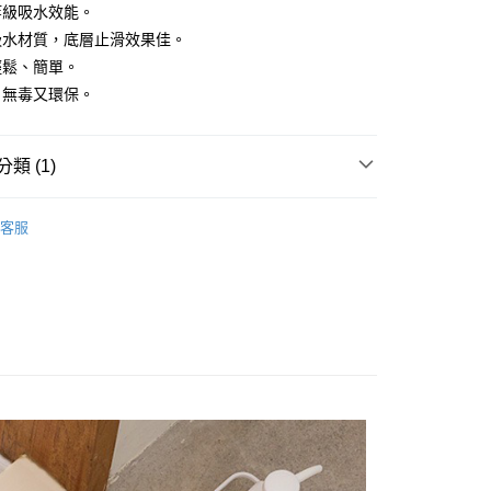
等級吸水效能。
y
吸水材質，底層止滑效果佳。
享後付
輕鬆、簡單。
，無毒又環保。
FTEE先享後付」】
先享後付是「在收到商品之後才付款」的支付方式。 讓您購物簡單
心！
類 (1)
：不需註冊會員、不需綁卡、不需儲值。
：只要手機號碼，簡訊認證，即可結帳。
 | 軟式珪藻土吸水地墊專區
：先確認商品／服務後，再付款。
客服
EE先享後付」結帳流程】
方式選擇「AFTEE先享後付」後，將跳轉至「AFTEE先享後
付款
頁面，進行簡訊認證並確認金額後，即可完成結帳。
0，滿NT$1,000(含以上)免運費
成立數日內，您將收到繳費通知簡訊。
費通知簡訊後14天內，點擊此簡訊中的連結，可透過四大超商
網路銀行／等多元方式進行付款，方視為交易完成。
貨付款
：結帳手續完成當下不需立刻繳費，但若您需要取消訂單，請聯
0，滿NT$1,000(含以上)免運費
的店家。未經商家同意取消之訂單仍視為有效，需透過AFTEE
繳納相關費用。
付款
否成功請以「AFTEE先享後付 」之結帳頁面顯示為準，若有關於
功／繳費後需取消欲退款等相關疑問，請聯繫「AFTEE先享後
0，滿NT$1,000(含以上)免運費
援中心」
https://netprotections.freshdesk.com/support/home