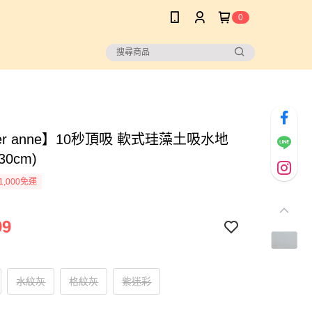
0
ber anne】10秒頂吸 軟式珪藻土吸水地
30cm)
1,000免運
99
水紋灰
格紋灰
紫迷彩