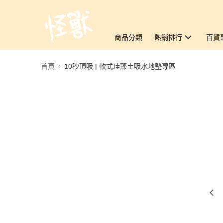
商品分類
熱銷排行
百貨
首頁
10秒頂吸 | 軟式珪藻土吸水地墊專區