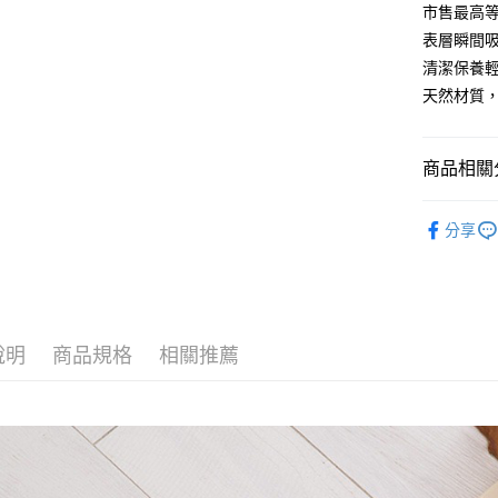
市售最高
Google Pa
表層瞬間
AFTEE先
清潔保養
相關說明
天然材質
【關於「A
ATM付款
AFTEE
便利好安
商品相關分
貨到付款
１．簡單
２．便利
10秒頂吸
３．安心
分享
運送方式
【「AFT
１．於結帳
全家取貨
付」結帳
每筆NT$6
２．訂單
３．收到繳
說明
商品規格
相關推薦
／ATM／
萊爾富取
※ 請注意
每筆NT$6
絡購買商品
先享後付
7-11取貨
※ 交易是
是否繳費成
每筆NT$6
付客戶支