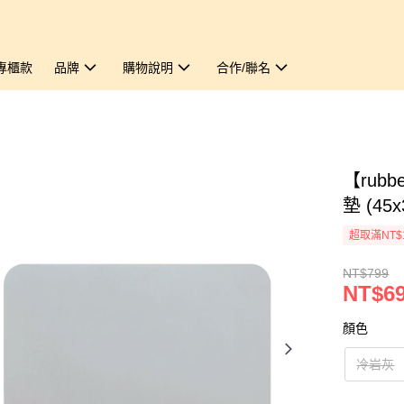
專櫃款
品牌
購物說明
合作/聯名
【rub
墊 (45x
超取滿NT$
NT$799
NT$6
顏色
冷岩灰