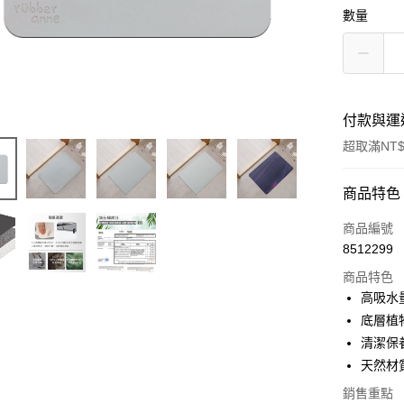
數量
付款與運
超取滿NT$
付款方式
商品特色
信用卡一
商品編號
8512299
超商取貨
商品特色
LINE Pay
高吸水
底層植
Apple Pay
清潔保
街口支付
天然材
悠遊付
銷售重點