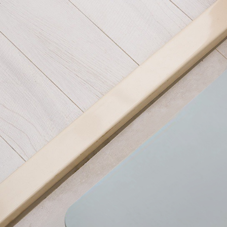
宅配
【注意事
每筆NT$1
１．透過由
交易，需
黑貓貨到
求債權轉
２．關於
每筆NT$1
https://aft
３．未成
「AFTE
任。
４．使用「
即時審查
結果請求
５．嚴禁
形，恩沛
動。