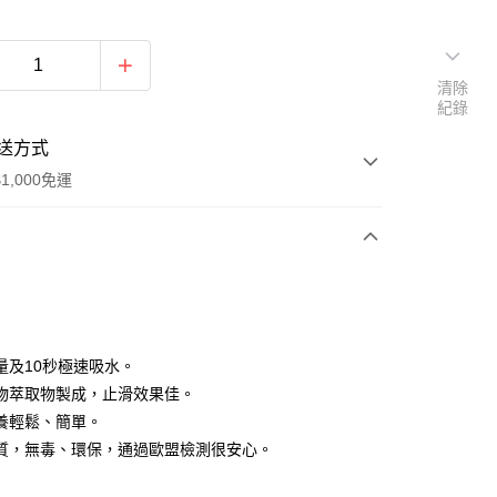
清除
紀錄
送方式
1,000免運
次付款
付款
量及10秒極速吸水。
物萃取物製成，止滑效果佳。
養輕鬆、簡單。
質，無毒、環保，通過歐盟檢測很安心。