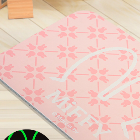
宅配
【注意事
每筆NT$1
１．透過由
交易，需
黑貓貨到
求債權轉
２．關於
每筆NT$1
https://aft
３．未成
「AFTE
任。
４．使用「
即時審查
結果請求
５．嚴禁
形，恩沛
動。