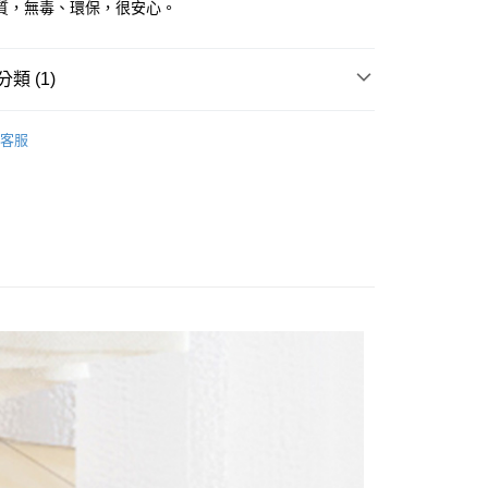
質，無毒、環保，很安心。
y
享後付
類 (1)
FTEE先享後付」】
 | 軟式珪藻土吸水地墊專區
先享後付是「在收到商品之後才付款」的支付方式。 讓您購物簡單
客服
心！
：不需註冊會員、不需綁卡、不需儲值。
：只要手機號碼，簡訊認證，即可結帳。
：先確認商品／服務後，再付款。
EE先享後付」結帳流程】
方式選擇「AFTEE先享後付」後，將跳轉至「AFTEE先享後
付款
頁面，進行簡訊認證並確認金額後，即可完成結帳。
0，滿NT$1,000(含以上)免運費
成立數日內，您將收到繳費通知簡訊。
費通知簡訊後14天內，點擊此簡訊中的連結，可透過四大超商
網路銀行／等多元方式進行付款，方視為交易完成。
貨付款
：結帳手續完成當下不需立刻繳費，但若您需要取消訂單，請聯
0，滿NT$1,000(含以上)免運費
的店家。未經商家同意取消之訂單仍視為有效，需透過AFTEE
繳納相關費用。
付款
否成功請以「AFTEE先享後付 」之結帳頁面顯示為準，若有關於
功／繳費後需取消欲退款等相關疑問，請聯繫「AFTEE先享後
0，滿NT$1,000(含以上)免運費
援中心」
https://netprotections.freshdesk.com/support/home