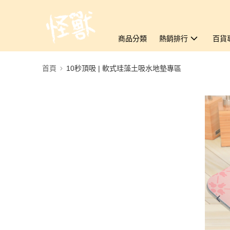
商品分類
熱銷排行
百貨
首頁
10秒頂吸 | 軟式珪藻土吸水地墊專區