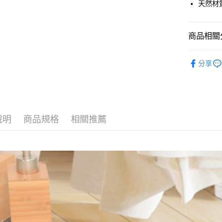
天然材
Google Pa
AFTEE先
商品相關分
相關說明
【關於「A
10秒頂吸
ATM付款
AFTEE
分享
便利好安
貨到付款
１．簡單
２．便利
３．安心
運送方式
【「AFT
說明
商品規格
相關推薦
１．於結帳
全家取貨
付」結帳
每筆NT$6
２．訂單
３．收到繳
／ATM／
萊爾富取
※ 請注意
每筆NT$6
絡購買商品
先享後付
7-11取貨
※ 交易是
是否繳費成
每筆NT$6
付客戶支