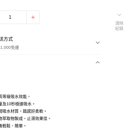
清除
紀錄
送方式
1,000免運
次付款
付款
高等級吸水效能，
量及10秒極速吸水。
間吸水材質，踏感好柔軟。
物萃取物製成，止滑效果佳。
養輕鬆、簡單。