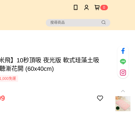
0
fy米飛】10秒頂吸 夜光版 軟式珪藻土吸
聽漸花開 (60x40cm)
1,000免運
99