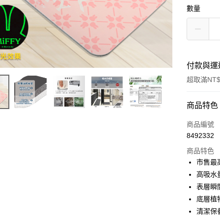
數量
付款與運
超取滿NT$
付款方式
商品特色
信用卡一
商品編號
8492332
超商取貨
商品特色
LINE Pay
市售最
高吸水
Apple Pay
表層瞬
街口支付
底層植
清潔保
悠遊付