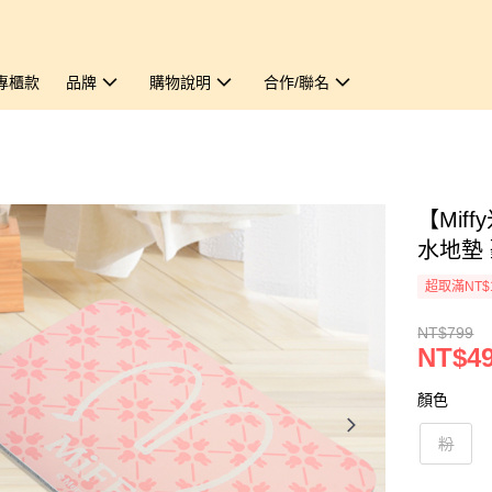
專櫃款
品牌
購物說明
合作/聯名
【Mif
水地墊 
超取滿NT$
NT$799
NT$4
顏色
粉