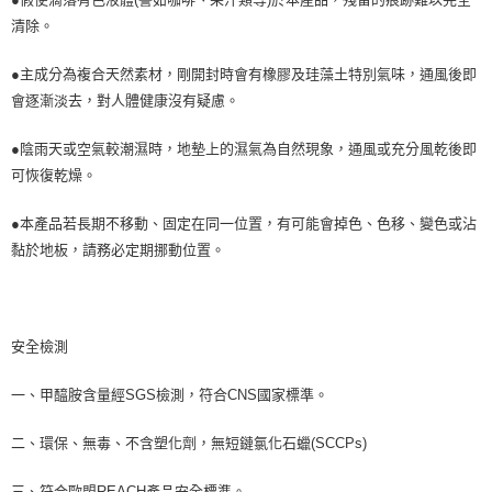
清除。
●主成分為複合天然素材，剛開封時會有橡膠及珪藻土特別氣味，通風後即
會逐漸淡去，對人體健康沒有疑慮。
●陰雨天或空氣較潮濕時，地墊上的濕氣為自然現象，通風或充分風乾後即
可恢復乾燥。
●本產品若長期不移動、固定在同一位置，有可能會掉色、色移、變色或沾
黏於地板，請務必定期挪動位置。
安全檢測
一、甲醯胺含量經SGS檢測，符合CNS國家標準。
二、環保、無毒、不含塑化劑，無短鏈氯化石蠟(SCCPs)
三、符合歐盟REACH產品安全標準。