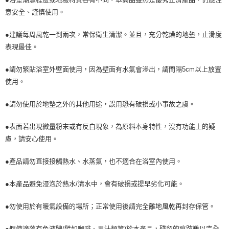
意安全、謹慎使用。
●建議每周風乾一到兩次，常保衛生清潔。並且，充分乾燥的地墊，止滑度
表現最佳。
●請勿緊貼浴室外壁面使用，因為壁面有水氣會滲出，請間隔5cm以上放置
使用。
●請勿使用於地墊之外的其他用途，誤用恐有破損或小事故之虞。
●表面若出現微量粉末或有反白現象，為原料本身特性，沒有功能上的疑
慮，請安心使用。
●產品請勿直接接觸熱水、水蒸氣，也不適合在浴室內使用。
●本產品避免浸泡於熱水/清水中，會有破損或提早劣化可能。
●勿使用於有暖氣設備的場所；正常使用後請完全離地風乾再封存保管。
●假使滴落有色液體(譬如咖啡、果汁類等)於本產品，殘留的痕跡難以完全