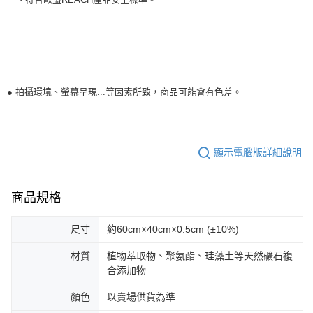
● 拍攝環境、螢幕呈現...等因素所致，商品可能會有色差。
顯示電腦版詳細說明
商品規格
尺寸
約60cm×40cm×0.5cm (±10%)
材質
植物萃取物、聚氨酯、珪藻土等天然礦石複
合添加物
顏色
以賣場供貨為準