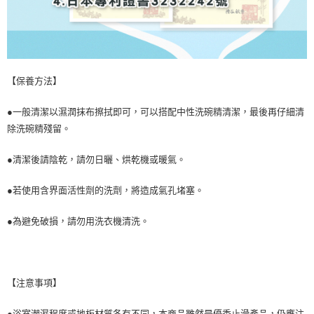
【保養方法】
●一般清潔以濕潤抹布擦拭即可，可以搭配中性洗碗精清潔，最後再仔細清
除洗碗精殘留。
●清潔後請陰乾，請勿日曬、烘乾機或暖氣。
●若使用含界面活性劑的洗劑，將造成氣孔堵塞。
●為避免破損，請勿用洗衣機清洗。
【注意事項】
●浴室潮濕程度或地板材質各有不同，本商品雖然是優秀止滑產品，仍應注