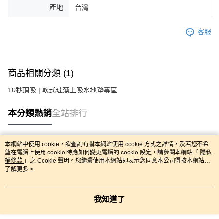
產地
台灣
客服
商品相關分類 (1)
10秒頂吸 | 軟式珪藻土吸水地墊專區
本分類熱銷
全站排行
本網站中使用 cookie，欲查詢有關本網站使用 cookie 方式之詳情，及若您不希
熱門標籤
望在電腦上使用 cookie 時應如何變更電腦的 cookie 設定，請參閱本網站「
隱私
權條款
」之 Cookie 聲明。您繼續使用本網站即表示您同意本公司得按本網站使
用條款之 Cookie 聲明使用 cookie。
了解更多 >
我知道了