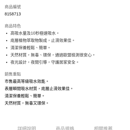
商品編號
超商取貨付款
8158713
LINE Pay
商品特色
Apple Pay
高吸水量及10秒極速吸水。
底層植物萃取物製成，止滑效果佳。
街口支付
清潔保養輕鬆、簡單。
悠遊付
天然材質，無毒、環保，通過歐盟檢測很安心。
夜光設計，夜間引導，守護居家安全。
Google Pay
銷售重點
AFTEE先享後付
市售最高等級吸水效能。
相關說明
表層瞬間吸水材質，底層止滑效果佳。
【關於「AFTEE先享後付」】
ATM付款
AFTEE先享後付是「在收到商品之後才付款」的支付方式。 讓您購物簡單
清潔保養輕鬆、簡單。
便利好安心！
天然材質，無毒又環保。
貨到付款
１．簡單：不需註冊會員、不需綁卡、不需儲值。
２．便利：只要手機號碼，簡訊認證，即可結帳。
３．安心：先確認商品／服務後，再付款。
運送方式
【「AFTEE先享後付」結帳流程】
全家取貨付款
詳細說明
商品規格
相關推薦