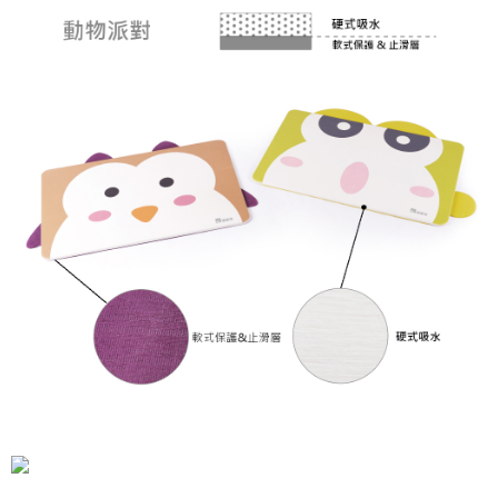
黑貓貨到付款
３．收到繳費通知簡訊後14天內，點擊此簡訊中的連結，可透過四大超商／
ATM／網路銀行／等多元方式進行付款，方視為交易完成。
每筆NT$150，滿NT$1,000(含以上)免運費
※ 請注意：結帳手續完成當下不需立刻繳費，但若您需要取消訂單，請聯絡
購買商品的店家。未經商家同意取消之訂單仍視為有效，需透過AFTEE先享
後付繳納相關費用。
※ 交易是否成功請以「AFTEE先享後付 」之結帳頁面顯示為準，若有關於
是否繳費成功／繳費後需取消欲退款等相關疑問，請聯繫「AFTEE先享後付
客戶支援中心」
https://netprotections.freshdesk.com/support/home
【注意事項】
１．透過由恩沛科技股份有限公司提供之「AFTEE先享後付」服務完成之交
易，需依本服務之必要範圍內提供個人資料，並將交易相關給付款項請求債
權轉讓予恩沛科技股份有限公司。
２．關於個人資料處理事宜，請瀏覽以下網址：
https://aftee.tw/terms/#terms3
３．未成年的使用者請事先徵得法定代理人或監護人之同意方可使用
「AFTEE先享後付」，若未經同意申辦者引起之損失，本公司不負相關責
任。
４．使用「AFTEE先享後付」時，將依據個別帳號之用戶狀況，依本公司即
時審查核予不同之上限額度；若仍有額度不足之情形，本公司將視審查結果
請求用戶進行身份認證。
５．嚴禁一人註冊多個帳號或使用他人資訊註冊。若發現惡意使用之情形，
恩沛科技股份有限公司將有權停止該用戶之使用額度並採取法律行動。