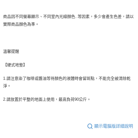
商品因不同螢幕顯示、不同室內光線顏色..等因素，多少會產生色差，請以
實際商品顏色為準。
溫馨提醒
【硬式地墊】
1.請注意染了咖啡或醬油等待顏色的液體時會留斑點，不能完全被清除乾
淨。
2.請放置於平整的地面上使用，最高負荷90公斤。
顯示電腦版詳細說明