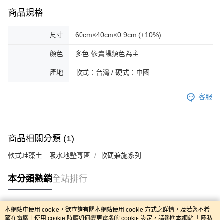
商品規格
尺寸
60cm×40cm×0.9cm (±10%)
顏色
多色 依賣場顏色為主
產地
軟式：台灣 / 硬式：中國
客服
商品相關分類 (1)
軟式珪藻土—吸水地墊專區
軟硬兼施系列
本分類熱銷
全站排行
本網站中使用 cookie，欲查詢有關本網站使用 cookie 方式之詳情，及若您不希
熱門標籤
望在電腦上使用 cookie 時應如何變更電腦的 cookie 設定，請參閱本網站「
隱私