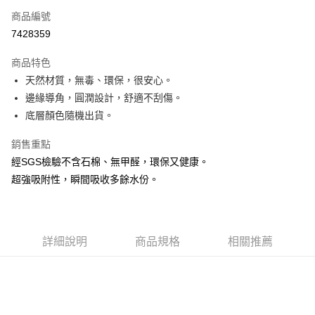
商品編號
LINE Pay
7428359
Apple Pay
商品特色
街口支付
天然材質，無毒、環保，很安心。
邊緣導角，圓潤設計，舒適不刮傷。
悠遊付
底層顏色隨機出貨。
Google Pay
銷售重點
AFTEE先享後付
經SGS檢驗不含石棉、無甲醛，環保又健康。
相關說明
超強吸附性，瞬間吸收多餘水份。
【關於「AFTEE先享後付」】
ATM付款
AFTEE先享後付是「在收到商品之後才付款」的支付方式。 讓您購物簡單
便利好安心！
貨到付款
１．簡單：不需註冊會員、不需綁卡、不需儲值。
２．便利：只要手機號碼，簡訊認證，即可結帳。
詳細說明
商品規格
相關推薦
３．安心：先確認商品／服務後，再付款。
運送方式
【「AFTEE先享後付」結帳流程】
宅配
１．於結帳方式選擇「AFTEE先享後付」後，將跳轉至「AFTEE先享後付」
每筆NT$100，滿NT$1,000(含以上)免運費
結帳頁面，進行簡訊認證並確認金額後，即可完成結帳。
２．訂單成立數日內，您將收到繳費通知簡訊。