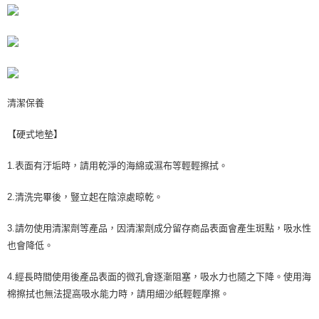
清潔保養
【硬式地墊】
1.表面有汙垢時，請用乾淨的海綿或濕布等輕輕擦拭。
2.清洗完畢後，豎立起在陰涼處晾乾。
3.請勿使用清潔劑等產品，因清潔劑成分留存商品表面會產生斑點，吸水性
也會降低。
4.經長時間使用後產品表面的微孔會逐漸阻塞，吸水力也隨之下降。使用海
棉擦拭也無法提高吸水能力時，請用細沙紙輕輕摩擦。