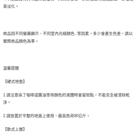
漸淡化。
商品因不同螢幕顯示、不同室內光線顏色..等因素，多少會產生色差，請以
實際商品顏色為準。
溫馨提醒
【硬式地墊】
1.請注意染了咖啡或醬油等待顏色的液體時會留斑點，不能完全被清除乾
淨。
2.請放置於平整的地面上使用，最高負荷90公斤。
【軟式上層】