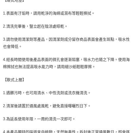
【硬式地墊】
1.表面有汙垢時，請用乾淨的海綿或濕布等輕輕擦拭。
2.清洗完畢後，豎立起在陰涼處晾乾。
3.請勿使用清潔劑等產品，因清潔劑成分留存商品表面會產生斑點，吸水性
也會降低。
4.經長時間使用後產品表面的微孔會逐漸阻塞，吸水力也隨之下降。使用海
棉擦拭也無法提高吸水能力時，請用細沙紙輕輕摩擦。
【軟式上層】
1.遇髒污時，也可用清水、中性洗劑或洗衣機清洗。
2.清潔後請置於通風處風乾，避免直接曝曬烈日下。
3.為延長使用年限，一周約清洗一次即可。
4.本產品獨特的味道來自植物，天然無毒性。拆封後正常通風數日，即會逐