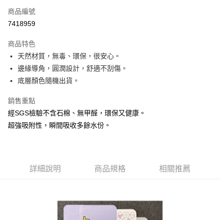
商品編號
LINE Pay
7418959
Apple Pay
商品特色
街口支付
天然材質，無毒、環保，很安心。
邊緣導角，圓潤設計，舒適不刮傷。
悠遊付
底層顏色隨機出貨。
Google Pay
銷售重點
AFTEE先享後付
經SGS檢驗不含石棉、無甲醛，環保又健康。
相關說明
超強吸附性，瞬間吸收多餘水份。
【關於「AFTEE先享後付」】
ATM付款
AFTEE先享後付是「在收到商品之後才付款」的支付方式。 讓您購物簡單
便利好安心！
貨到付款
１．簡單：不需註冊會員、不需綁卡、不需儲值。
２．便利：只要手機號碼，簡訊認證，即可結帳。
詳細說明
商品規格
相關推薦
３．安心：先確認商品／服務後，再付款。
運送方式
【「AFTEE先享後付」結帳流程】
宅配
１．於結帳方式選擇「AFTEE先享後付」後，將跳轉至「AFTEE先享後付」
每筆NT$100，滿NT$1,000(含以上)免運費
結帳頁面，進行簡訊認證並確認金額後，即可完成結帳。
２．訂單成立數日內，您將收到繳費通知簡訊。