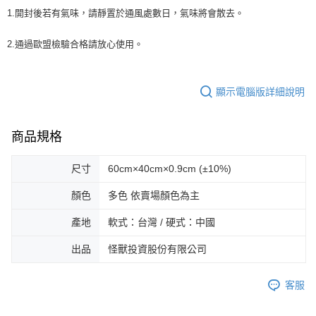
1.開封後若有氣味，請靜置於通風處數日，氣味將會散去。
2.通過歐盟檢驗合格請放心使用。
顯示電腦版詳細說明
商品規格
尺寸
60cm×40cm×0.9cm (±10%)
顏色
多色 依賣場顏色為主
產地
軟式：台灣 / 硬式：中國
出品
怪獸投資股份有限公司
客服