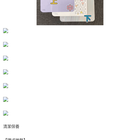
黑貓貨到付款
３．收到繳費通知簡訊後14天內，點擊此簡訊中的連結，可透過四大超商／
ATM／網路銀行／等多元方式進行付款，方視為交易完成。
每筆NT$150，滿NT$1,000(含以上)免運費
※ 請注意：結帳手續完成當下不需立刻繳費，但若您需要取消訂單，請聯絡
購買商品的店家。未經商家同意取消之訂單仍視為有效，需透過AFTEE先享
後付繳納相關費用。
※ 交易是否成功請以「AFTEE先享後付 」之結帳頁面顯示為準，若有關於
是否繳費成功／繳費後需取消欲退款等相關疑問，請聯繫「AFTEE先享後付
客戶支援中心」
https://netprotections.freshdesk.com/support/home
【注意事項】
１．透過由恩沛科技股份有限公司提供之「AFTEE先享後付」服務完成之交
易，需依本服務之必要範圍內提供個人資料，並將交易相關給付款項請求債
權轉讓予恩沛科技股份有限公司。
２．關於個人資料處理事宜，請瀏覽以下網址：
https://aftee.tw/terms/#terms3
３．未成年的使用者請事先徵得法定代理人或監護人之同意方可使用
「AFTEE先享後付」，若未經同意申辦者引起之損失，本公司不負相關責
任。
４．使用「AFTEE先享後付」時，將依據個別帳號之用戶狀況，依本公司即
時審查核予不同之上限額度；若仍有額度不足之情形，本公司將視審查結果
請求用戶進行身份認證。
５．嚴禁一人註冊多個帳號或使用他人資訊註冊。若發現惡意使用之情形，
清潔保養
恩沛科技股份有限公司將有權停止該用戶之使用額度並採取法律行動。