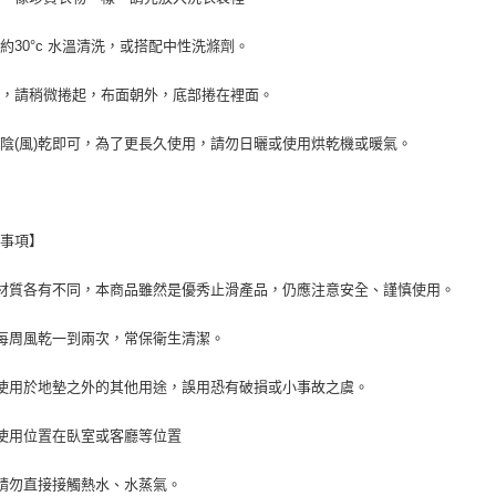
約30°c 水溫清洗，或搭配中性洗滌劑。
時，請稍微捲起，布面朝外，底部捲在裡面。
陰(風)乾即可，為了更長久使用，請勿日曬或使用烘乾機或暖氣。
意事項】
材質各有不同，本商品雖然是優秀止滑產品，仍應注意安全、謹慎使用。
每周風乾一到兩次，常保衛生清潔。
使用於地墊之外的其他用途，誤用恐有破損或小事故之虞。
使用位置在臥室或客廳等位置
請勿直接接觸熱水、水蒸氣。