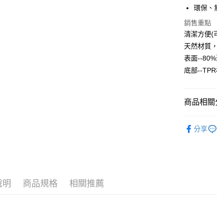
悠遊付
環保、
Google Pa
銷售重點
清潔方便(
AFTEE先
天然材質
相關說明
表面--8
【關於「A
ATM付款
底部--TP
AFTEE
便利好安
貨到付款
１．簡單
２．便利
商品相關分
３．安心
運送方式
織物地墊
【「AFT
分享
１．於結帳
宅配
付」結帳
每筆NT$1
２．訂單
３．收到繳
／ATM／
黑貓貨到
※ 請注意
每筆NT$1
說明
商品規格
相關推薦
絡購買商品
先享後付
※ 交易是
是否繳費成