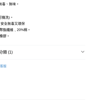
無毒、無味。
y
可機洗)。
享後付
，安全無毒又環保
0%聚酯纖維﹑20%棉。
FTEE先享後付」】
R橡膠。
先享後付是「在收到商品之後才付款」的支付方式。 讓您購物簡單
心！
：不需註冊會員、不需綁卡、不需儲值。
：只要手機號碼，簡訊認證，即可結帳。
類 (1)
：先確認商品／服務後，再付款。
毛茸茸長毛款
EE先享後付」結帳流程】
客服
方式選擇「AFTEE先享後付」後，將跳轉至「AFTEE先享後
頁面，進行簡訊認證並確認金額後，即可完成結帳。
00，滿NT$1,000(含以上)免運費
成立數日內，您將收到繳費通知簡訊。
費通知簡訊後14天內，點擊此簡訊中的連結，可透過四大超商
網路銀行／等多元方式進行付款，方視為交易完成。
付款
：結帳手續完成當下不需立刻繳費，但若您需要取消訂單，請聯
50，滿NT$1,000(含以上)免運費
的店家。未經商家同意取消之訂單仍視為有效，需透過AFTEE
繳納相關費用。
否成功請以「AFTEE先享後付 」之結帳頁面顯示為準，若有關於
功／繳費後需取消欲退款等相關疑問，請聯繫「AFTEE先享後