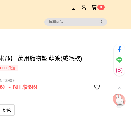
0
fy米飛】 萬用織物墊 萌系(絨毛款)
1,000免運
 NT$999
9 ~ NT$899
粉色