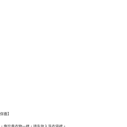
付客戶支
【注意事
１．透過由
交易，需
求債權轉
２．關於
https://aft
３．未成
「AFTE
任。
４．使用「
即時審查
結果請求
５．嚴禁
形，恩沛
動。
潔保養】
洗，像珍貴衣物一樣，請先放入洗衣袋裡。