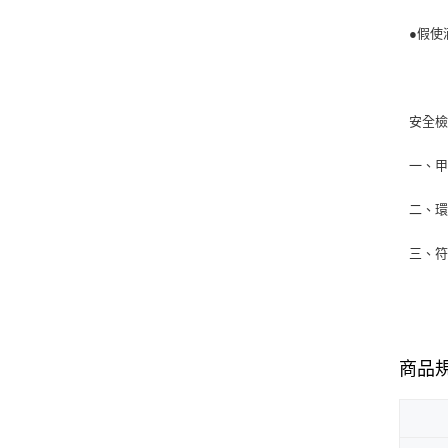
●假使
安全
一、甲
二、環
三、符
商品