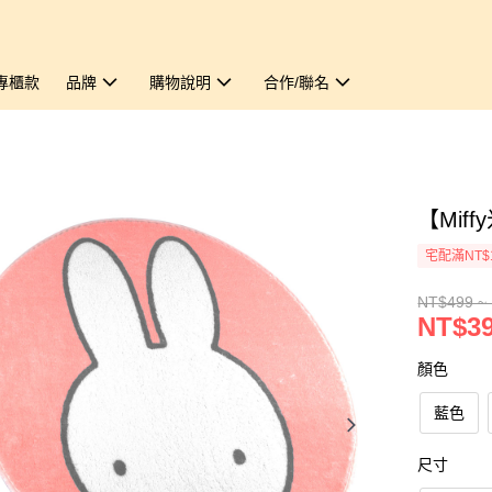
專櫃款
品牌
購物說明
合作/聯名
【Mif
宅配滿NT$
NT$499 ~
NT$39
顏色
藍色
尺寸