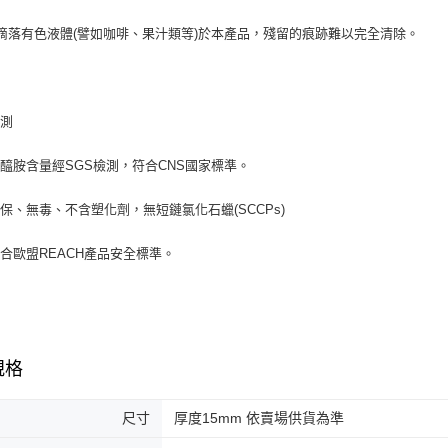
滴落有色液體(譬如咖啡、果汁類等)於本產品，殘留的痕跡難以完全清除。
檢測
醯胺含量經SGS檢測，符合CNS國家標準。
保、無毒、不含塑化劑，無短鏈氯化石蠟(SCCPs)
合歐盟REACH產品安全標準。
規格
尺寸
厚度15mm 依賣場供貨為準