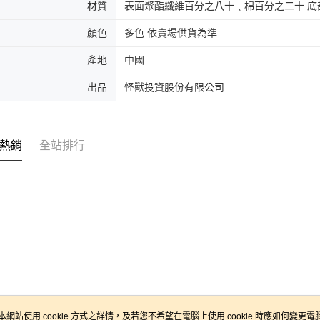
材質
表面聚酯纖維百分之八十﹑棉百分之二十 底
顏色
多色 依賣場供貨為準
產地
中國
出品
怪獸投資股份有限公司
熱銷
全站排行
本網站使用 cookie 方式之詳情，及若您不希望在電腦上使用 cookie 時應如何變更電腦的