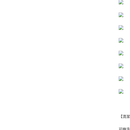
【清
可機