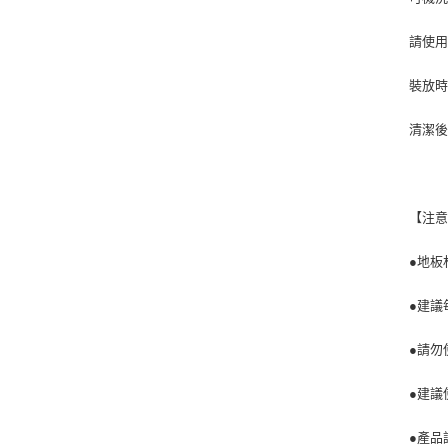
請使用
裝放
清潔後
【注
●地板
●建議
●請勿
●建議
●產品