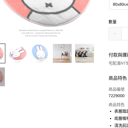
80x80c
數量
付款與運
宅配滿NT$
付款方式
商品特色
信用卡一
商品編號
7229000
LINE Pay
商品特色
Apple Pay
表層踏
底層植
街口支付
清洗前