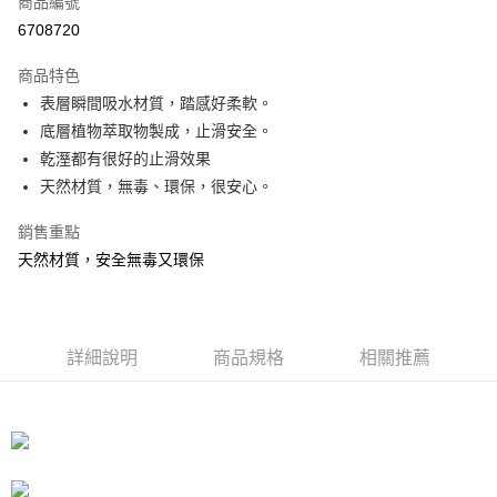
商品編號
超商取貨付款
6708720
LINE Pay
商品特色
Apple Pay
表層瞬間吸水材質，踏感好柔軟。
底層植物萃取物製成，止滑安全。
街口支付
乾溼都有很好的止滑效果
悠遊付
天然材質，無毒、環保，很安心。
Google Pay
銷售重點
天然材質，安全無毒又環保
AFTEE先享後付
相關說明
【關於「AFTEE先享後付」】
ATM付款
AFTEE先享後付是「在收到商品之後才付款」的支付方式。 讓您購物簡單
便利好安心！
詳細說明
商品規格
相關推薦
貨到付款
１．簡單：不需註冊會員、不需綁卡、不需儲值。
２．便利：只要手機號碼，簡訊認證，即可結帳。
３．安心：先確認商品／服務後，再付款。
運送方式
【「AFTEE先享後付」結帳流程】
全家取貨付款
１．於結帳方式選擇「AFTEE先享後付」後，將跳轉至「AFTEE先享後付」
每筆NT$60，滿NT$1,000(含以上)免運費
結帳頁面，進行簡訊認證並確認金額後，即可完成結帳。