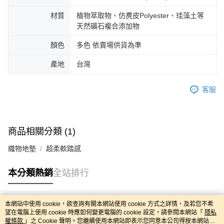
材質
植物萃取物、仿麂皮Polyester、珪藻土等
天然礦石複合添加物
顏色
多色 依賣場供貨為準
產地
台灣
客服
商品相關分類 (1)
織物地墊
超柔軟踏感
本分類熱銷
全站排行
本網站中使用 cookie，欲查詢有關本網站使用 cookie 方式之詳情，及若您不希
熱門標籤
望在電腦上使用 cookie 時應如何變更電腦的 cookie 設定，請參閱本網站「
隱私
權條款
」之 Cookie 聲明。您繼續使用本網站即表示您同意本公司得按本網站使