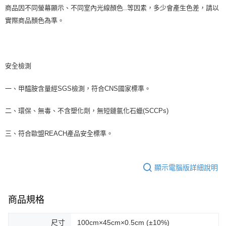
商品因不同螢幕顯示、不同室內光線顏色..等因素，多少會產生色差，請以
實際商品顏色為準。
安全檢測
一、甲醯胺含量經SGS檢測，符合CNS國家標準。
二、環保、無毒、不含塑化劑，無短鏈氯化石蠟(SCCPs)
三、符合歐盟REACH產品安全標準。
顯示電腦版詳細說明
商品規格
尺寸
100cm×45cm×0.5cm (±10%)