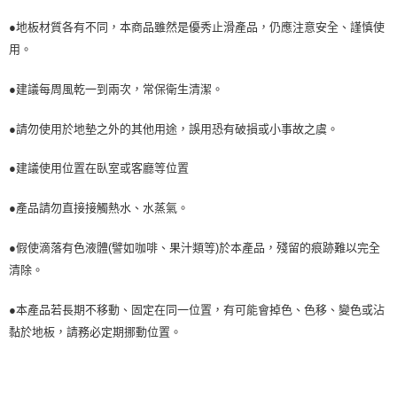
●地板材質各有不同，本商品雖然是優秀止滑產品，仍應注意安全、謹慎使
用。
●建議每周風乾一到兩次，常保衛生清潔。
●請勿使用於地墊之外的其他用途，誤用恐有破損或小事故之虞。
●建議使用位置在臥室或客廳等位置
●產品請勿直接接觸熱水、水蒸氣。
●假使滴落有色液體(譬如咖啡、果汁類等)於本產品，殘留的痕跡難以完全
清除。
●本產品若長期不移動、固定在同一位置，有可能會掉色、色移、變色或沾
黏於地板，請務必定期挪動位置。