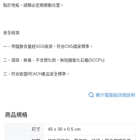
黏於地板，請務必定期挪動位置。
安全檢測
一、甲醯胺含量經SGS檢測，符合CNS國家標準。
二、環保、無毒、不含塑化劑，無短鏈氯化石蠟(SCCPs)
三、符合歐盟REACH產品安全標準。
顯示電腦版詳細說明
商品規格
尺寸
45 x 30 x 0.5 cm