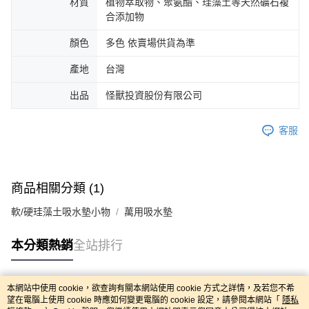
材質
植物萃取物、聚氨酯、珪藻土等天然礦石複
合添加物
顏色
多色 依賣場供貨為準
產地
台灣
出品
怪獸投資股份有限公司
客服
商品相關分類 (1)
軟/硬珪藻土吸水墊小物
萬用吸水墊
本分類熱銷
全站排行
本網站中使用 cookie，欲查詢有關本網站使用 cookie 方式之詳情，及若您不希
熱門標籤
望在電腦上使用 cookie 時應如何變更電腦的 cookie 設定，請參閱本網站「
隱私