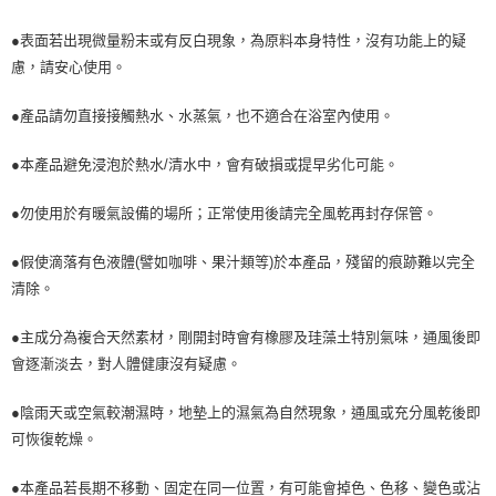
●表面若出現微量粉末或有反白現象，為原料本身特性，沒有功能上的疑
慮，請安心使用。
●產品請勿直接接觸熱水、水蒸氣，也不適合在浴室內使用。
●本產品避免浸泡於熱水/清水中，會有破損或提早劣化可能。
●勿使用於有暖氣設備的場所；正常使用後請完全風乾再封存保管。
●假使滴落有色液體(譬如咖啡、果汁類等)於本產品，殘留的痕跡難以完全
清除。
●主成分為複合天然素材，剛開封時會有橡膠及珪藻土特別氣味，通風後即
會逐漸淡去，對人體健康沒有疑慮。
●陰雨天或空氣較潮濕時，地墊上的濕氣為自然現象，通風或充分風乾後即
可恢復乾燥。
●本產品若長期不移動、固定在同一位置，有可能會掉色、色移、變色或沾