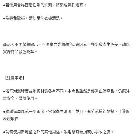
●若使用含界面活性劑的洗劑，將造成氣孔堵塞。
●為避免破損，請勿用洗衣機清洗。
商品因不同螢幕顯示、不同室內光線顏色..等因素，多少會產生色差，請以
實際商品顏色為準。
【注意事項】
●浴室潮濕程度或地板材質各有不同，本商品雖然是優秀止滑產品，仍應注
意安全、謹慎使用。
●建議每周風乾一到兩次，常保衛生清潔。並且，充分乾燥的地墊，止滑度
表現最佳。
●請勿使用於地墊之外的其他用途，誤用恐有破損或小事故之虞。