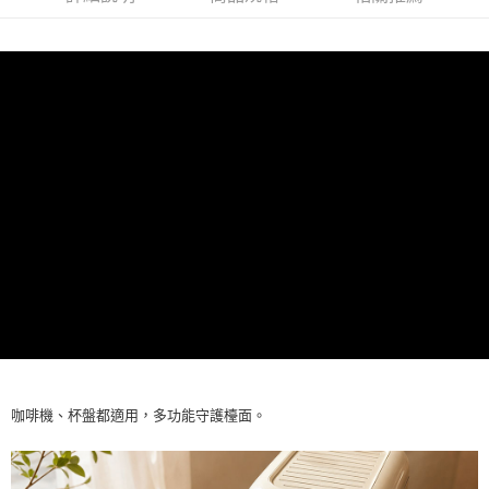
7-11取貨付款
後付繳納相關費用。
每筆NT$60，滿NT$1,000(含以上)免運費
※ 交易是否成功請以「AFTEE先享後付 」之結帳頁面顯示為準，若有關於
是否繳費成功／繳費後需取消欲退款等相關疑問，請聯繫「AFTEE先享後付
客戶支援中心」
https://netprotections.freshdesk.com/support/home
宅配
每筆NT$100，滿NT$1,000(含以上)免運費
【注意事項】
１．透過由恩沛科技股份有限公司提供之「AFTEE先享後付」服務完成之交
黑貓貨到付款
易，需依本服務之必要範圍內提供個人資料，並將交易相關給付款項請求債
權轉讓予恩沛科技股份有限公司。
每筆NT$150，滿NT$1,000(含以上)免運費
２．關於個人資料處理事宜，請瀏覽以下網址：
https://aftee.tw/terms/#terms3
３．未成年的使用者請事先徵得法定代理人或監護人之同意方可使用
「AFTEE先享後付」，若未經同意申辦者引起之損失，本公司不負相關責
任。
４．使用「AFTEE先享後付」時，將依據個別帳號之用戶狀況，依本公司即
時審查核予不同之上限額度；若仍有額度不足之情形，本公司將視審查結果
請求用戶進行身份認證。
５．嚴禁一人註冊多個帳號或使用他人資訊註冊。若發現惡意使用之情形，
恩沛科技股份有限公司將有權停止該用戶之使用額度並採取法律行動。
咖啡機、杯盤都適用，多功能守護檯面。