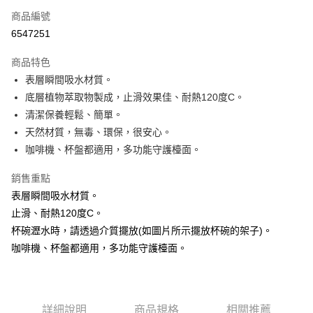
商品編號
超商取貨付款
6547251
悠遊付
商品特色
Google Pay
表層瞬間吸水材質。
底層植物萃取物製成，止滑效果佳、耐熱120度C。
AFTEE先享後付
清潔保養輕鬆、簡單。
相關說明
天然材質，無毒、環保，很安心。
【關於「AFTEE先享後付」】
ATM付款
AFTEE先享後付是「在收到商品之後才付款」的支付方式。 讓您購物簡單
咖啡機、杯盤都適用，多功能守護檯面。
便利好安心！
貨到付款
１．簡單：不需註冊會員、不需綁卡、不需儲值。
銷售重點
２．便利：只要手機號碼，簡訊認證，即可結帳。
表層瞬間吸水材質。
３．安心：先確認商品／服務後，再付款。
運送方式
止滑、耐熱120度C。
【「AFTEE先享後付」結帳流程】
全家取貨付款
杯碗瀝水時，請透過介質擺放(如圖片所示擺放杯碗的架子)。
１．於結帳方式選擇「AFTEE先享後付」後，將跳轉至「AFTEE先享後付」
每筆NT$60，滿NT$1,000(含以上)免運費
咖啡機、杯盤都適用，多功能守護檯面。
結帳頁面，進行簡訊認證並確認金額後，即可完成結帳。
２．訂單成立數日內，您將收到繳費通知簡訊。
萊爾富取貨付款
３．收到繳費通知簡訊後14天內，點擊此簡訊中的連結，可透過四大超商／
ATM／網路銀行／等多元方式進行付款，方視為交易完成。
每筆NT$60，滿NT$1,000(含以上)免運費
※ 請注意：結帳手續完成當下不需立刻繳費，但若您需要取消訂單，請聯絡
詳細說明
商品規格
相關推薦
購買商品的店家。未經商家同意取消之訂單仍視為有效，需透過AFTEE先享