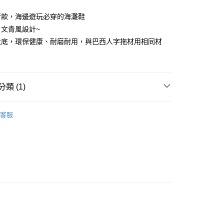
享後付
新款，海邊遊玩必穿的海灘鞋
文青風設計~
FTEE先享後付」】
大底，環保健康、耐磨耐用，與巴西人字拖材用相同材
先享後付是「在收到商品之後才付款」的支付方式。 讓您購物簡單
心！
：不需註冊會員、不需綁卡、不需儲值。
：只要手機號碼，簡訊認證，即可結帳。
：先確認商品／服務後，再付款。
類 (1)
EE先享後付」結帳流程】
閒拖鞋
方式選擇「AFTEE先享後付」後，將跳轉至「AFTEE先享後
客服
付款
頁面，進行簡訊認證並確認金額後，即可完成結帳。
0，滿NT$1,000(含以上)免運費
成立數日內，您將收到繳費通知簡訊。
費通知簡訊後14天內，點擊此簡訊中的連結，可透過四大超商
網路銀行／等多元方式進行付款，方視為交易完成。
貨付款
：結帳手續完成當下不需立刻繳費，但若您需要取消訂單，請聯
0，滿NT$1,000(含以上)免運費
的店家。未經商家同意取消之訂單仍視為有效，需透過AFTEE
繳納相關費用。
付款
否成功請以「AFTEE先享後付 」之結帳頁面顯示為準，若有關於
功／繳費後需取消欲退款等相關疑問，請聯繫「AFTEE先享後
0，滿NT$1,000(含以上)免運費
援中心」
https://netprotections.freshdesk.com/support/home
項】