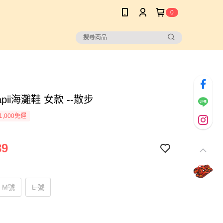
0
pii海灘鞋 女款 --散步
1,000免運
39
M號
L 號