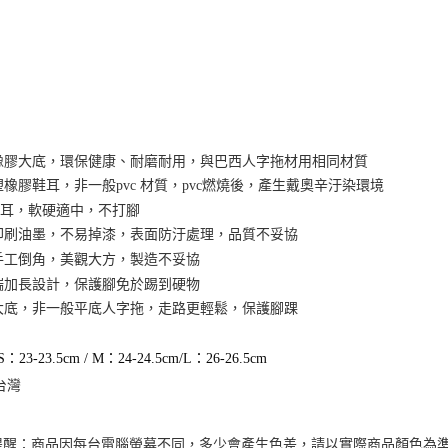
每筆NT$1
１．透過由
交易，需
黑貓貨到
求債權轉
２．關於
每筆NT$1
https://aft
３．未成
「AFTE
任。
４．使用「
然橡膠大底，環保健康、耐磨耐用，與巴西人字拖材用相同材質
即時審查
塑橡膠鞋耳，非一般pvc 材質，pvc燃燒後，產生戴奧辛汙染環境
結果請求
５．嚴禁
Q鞋耳，軟硬適中，不打腳
形，恩沛
選印刷油墨，不易掉漆，表面防汙處理，品質不妥協
動。
面手工倒角，美觀大方，製造不妥協
前端加長設計，保護腳免於踢到硬物
跟大底，非一般平底人字拖，走路更輕鬆，保護腳踝
S：23-23.5cm / M：24-24.5cm/L：26-26.5cm
台灣
提醒：商品因每台電腦螢幕不同，多少會產生色差，請以實際商品顏色為