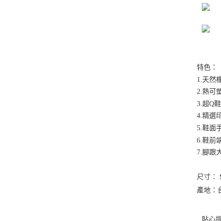
特色：
1.天
2.熱可
3.超
4.精
5.鞋
6.鞋
7.腳
尺寸：
產地：
貼心