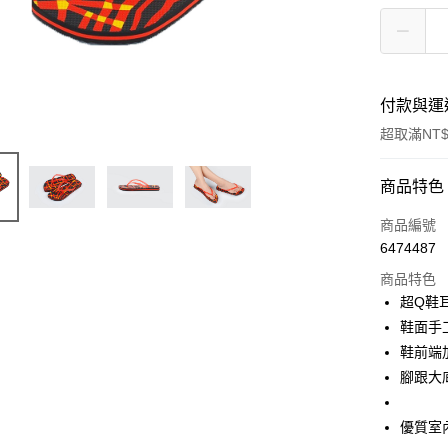
付款與運
超取滿NT$
付款方式
商品特色
信用卡一
商品編號
6474487
超商取貨
商品特色
LINE Pay
超Q鞋
鞋面手
Apple Pay
鞋前端
街口支付
腳跟大
悠遊付
優質室
Google Pa