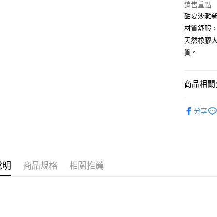
銷售重點
AFTEE先
酷夏沙灘
相關說明
材質舒服，
【關於「A
天然橡膠
ATM付款
AFTEE
質。
便利好安
貨到付款
１．簡單
２．便利
３．安心
商品相關分
運送方式
【「AFT
拖鞋
休
１．於結帳
分享
全家取貨
付」結帳
每筆NT$6
２．訂單
３．收到繳
／ATM／
萊爾富取
※ 請注意
每筆NT$6
絡購買商品
說明
商品規格
相關推薦
先享後付
7-11取貨
※ 交易是
是否繳費成
每筆NT$6
付客戶支
宅配
【注意事