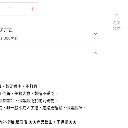
清除
紀錄
送方式
1,000免運
次付款
付款
耳，軟硬適中，不打腳。
工倒角，美觀大方，製造不妥協。
加長設計，保護腳免於踢到硬物。
底，非一般平底人字拖，走路更輕鬆，保護腳踝。
內外拖鞋 超低價 ★★商品售出，不退換★★
y