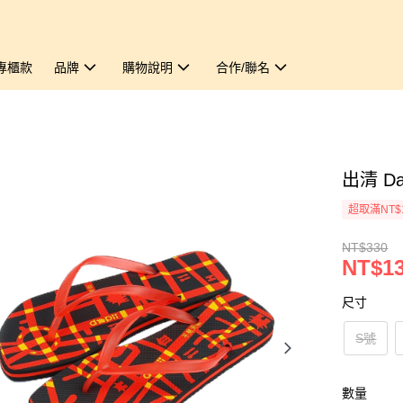
專櫃款
品牌
購物說明
合作/聯名
出清 Da
超取滿NT$
NT$330
NT$1
尺寸
S號
數量