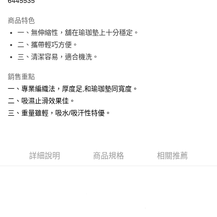
6445535
悠遊付
商品特色
Google Pay
一、無伸縮性，舖在瑜珈墊上十分穩定。
二、攜帶輕巧方便。
AFTEE先享後付
三、清潔容易，適合機洗。
相關說明
【關於「AFTEE先享後付」】
銷售重點
ATM付款
AFTEE先享後付是「在收到商品之後才付款」的支付方式。 讓您購物簡單
一、專業編織法，厚度足,和瑜珈墊同寬度。
便利好安心！
貨到付款
１．簡單：不需註冊會員、不需綁卡、不需儲值。
二、吸濕止滑效果佳。
２．便利：只要手機號碼，簡訊認證，即可結帳。
三、重量雖輕，吸水/吸汗性特優。
３．安心：先確認商品／服務後，再付款。
運送方式
【「AFTEE先享後付」結帳流程】
全家取貨付款
１．於結帳方式選擇「AFTEE先享後付」後，將跳轉至「AFTEE先享後付」
每筆NT$60，滿NT$1,000(含以上)免運費
結帳頁面，進行簡訊認證並確認金額後，即可完成結帳。
詳細說明
商品規格
相關推薦
２．訂單成立數日內，您將收到繳費通知簡訊。
萊爾富取貨付款
３．收到繳費通知簡訊後14天內，點擊此簡訊中的連結，可透過四大超商／
ATM／網路銀行／等多元方式進行付款，方視為交易完成。
每筆NT$60，滿NT$1,000(含以上)免運費
※ 請注意：結帳手續完成當下不需立刻繳費，但若您需要取消訂單，請聯絡
購買商品的店家。未經商家同意取消之訂單仍視為有效，需透過AFTEE先享
7-11取貨付款
後付繳納相關費用。
每筆NT$60，滿NT$1,000(含以上)免運費
※ 交易是否成功請以「AFTEE先享後付 」之結帳頁面顯示為準，若有關於