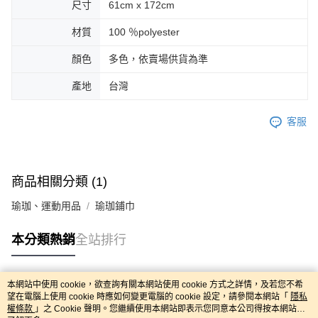
尺寸
61cm x 172cm
材質
100 ％polyester
顏色
多色，依賣場供貨為準
產地
台灣
客服
商品相關分類 (1)
瑜珈、運動用品
瑜珈鋪巾
本分類熱銷
全站排行
本網站中使用 cookie，欲查詢有關本網站使用 cookie 方式之詳情，及若您不希
熱門標籤
望在電腦上使用 cookie 時應如何變更電腦的 cookie 設定，請參閱本網站「
隱私
權條款
」之 Cookie 聲明。您繼續使用本網站即表示您同意本公司得按本網站使