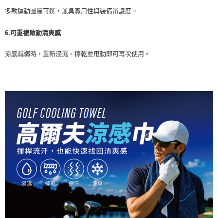
多款運動圖騰可選，兼具實用性與裝備辨識度。
6.可重複啟動清爽感
涼感減弱時，重新浸濕、擰乾並甩動即可再次使用。