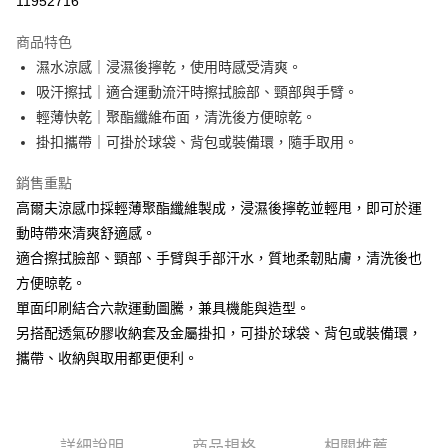
11952716
LINE Pay
商品特色
Apple Pay
濕水涼感｜浸濕後擰乾，使用時感受清爽。
吸汗擦拭｜適合運動流汗時擦拭臉部、頸部與手臂。
街口支付
輕薄快乾｜聚酯纖維布面，清洗後方便晾乾。
悠遊付
掛扣攜帶｜可掛於球袋、背包或裝備環，隨手取用。
Google Pay
銷售重點
高爾夫涼感巾採輕薄聚酯纖維製成，浸濕後擰乾並輕甩，即可於運
AFTEE先享後付
動時帶來清爽舒適感。
相關說明
適合擦拭臉部、頸部、手臂與手部汗水，質地柔韌貼膚，清洗後也
【關於「AFTEE先享後付」】
ATM付款
AFTEE先享後付是「在收到商品之後才付款」的支付方式。 讓您購物簡單
方便晾乾。
便利好安心！
單面印刷結合六款運動圖騰，兼具機能與造型。
貨到付款
１．簡單：不需註冊會員、不需綁卡、不需儲值。
２．便利：只要手機號碼，簡訊認證，即可結帳。
另搭配透氣矽膠收納套及金屬掛扣，可掛於球袋、背包或裝備環，
３．安心：先確認商品／服務後，再付款。
攜帶、收納與取用都更便利。
運送方式
【「AFTEE先享後付」結帳流程】
全家取貨付款
１．於結帳方式選擇「AFTEE先享後付」後，將跳轉至「AFTEE先享後付」
每筆NT$60，滿NT$1,000(含以上)免運費
結帳頁面，進行簡訊認證並確認金額後，即可完成結帳。
２．訂單成立數日內，您將收到繳費通知簡訊。
詳細說明
商品規格
相關推薦