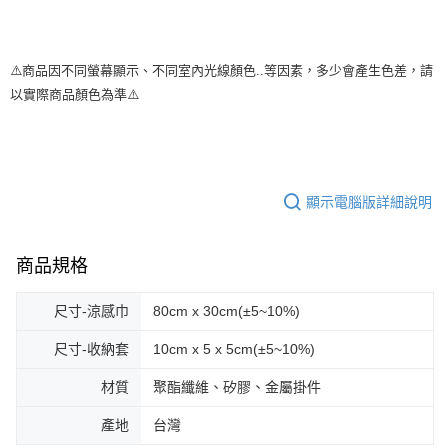
⚠️商品因不同螢幕顯示、不同室內光線顏色..等因素，多少會產生色差，請
以實際商品顏色為準⚠️
顯示電腦版詳細說明
商品規格
尺寸-涼感巾
80cm x 30cm(±5~10%)
尺寸-收納套
10cm x 5 x 5cm(±5~10%)
材質
聚酯纖維、矽膠、金屬掛件
產地
台灣