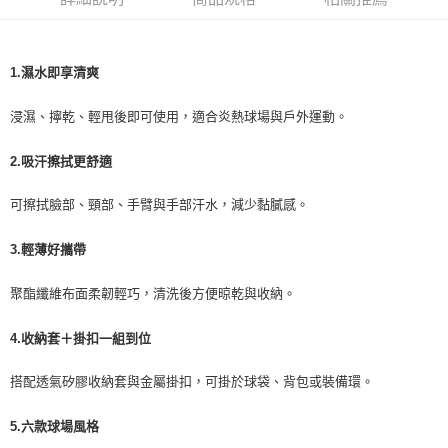
萊爾富取貨付款
３．收到繳費通知簡訊後14天內，點擊此簡訊中的連結，可透過四大超商／
ATM／網路銀行／等多元方式進行付款，方視為交易完成。
每筆NT$60，滿NT$1,000(含以上)免運費
※ 請注意：結帳手續完成當下不需立刻繳費，但若您需要取消訂單，請聯絡
購買商品的店家。未經商家同意取消之訂單仍視為有效，需透過AFTEE先享
7-11取貨付款
1.濕水即享清爽
後付繳納相關費用。
每筆NT$60，滿NT$1,000(含以上)免運費
※ 交易是否成功請以「AFTEE先享後付 」之結帳頁面顯示為準，若有關於
是否繳費成功／繳費後需取消欲退款等相關疑問，請聯繫「AFTEE先享後付
浸濕、擰乾、輕甩後即可使用，適合炎熱球場與戶外運動。
客戶支援中心」
https://netprotections.freshdesk.com/support/home
宅配
2.吸汗擦拭更舒適
每筆NT$100，滿NT$1,000(含以上)免運費
【注意事項】
１．透過由恩沛科技股份有限公司提供之「AFTEE先享後付」服務完成之交
黑貓貨到付款
可擦拭臉部、頸部、手臂與手部汗水，減少黏膩感。
易，需依本服務之必要範圍內提供個人資料，並將交易相關給付款項請求債
權轉讓予恩沛科技股份有限公司。
每筆NT$150，滿NT$1,000(含以上)免運費
２．關於個人資料處理事宜，請瀏覽以下網址：
3.輕薄好攜帶
https://aftee.tw/terms/#terms3
３．未成年的使用者請事先徵得法定代理人或監護人之同意方可使用
聚酯纖維布面柔韌輕巧，清洗後方便晾乾與收納。
「AFTEE先享後付」，若未經同意申辦者引起之損失，本公司不負相關責
任。
４．使用「AFTEE先享後付」時，將依據個別帳號之用戶狀況，依本公司即
4.收納套＋掛扣一組到位
時審查核予不同之上限額度；若仍有額度不足之情形，本公司將視審查結果
請求用戶進行身份認證。
搭配透氣矽膠收納套與金屬掛扣，可掛於球袋、背包或裝備環。
５．嚴禁一人註冊多個帳號或使用他人資訊註冊。若發現惡意使用之情形，
恩沛科技股份有限公司將有權停止該用戶之使用額度並採取法律行動。
5.六款球場風格