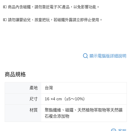
💵 商品內含磁鐵，請勿靠近電子3C產品，以免影響功能。
💵 請勿讓嬰幼兒、孩童把玩，若磁鐵外露請立即停止使用。
顯示電腦版詳細說明
商品規格
產地
台灣
尺寸
16 ×4 cm（±5～10%）
材質
聚酯纖維、磁鐵、天然植物萃取物等天然礦
石複合添加物
客服