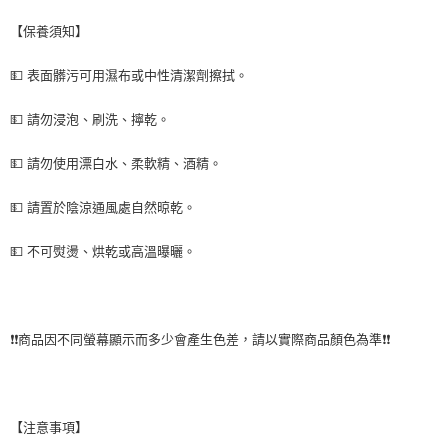
【保養須知】
💵 表面髒污可用濕布或中性清潔劑擦拭。
💵 請勿浸泡、刷洗、擰乾。
💵 請勿使用漂白水、柔軟精、酒精。
💵 請置於陰涼通風處自然晾乾。
💵 不可熨燙、烘乾或高溫曝曬。
❗❗商品因不同螢幕顯示而多少會產生色差，請以實際商品顏色為準❗❗
【注意事項】