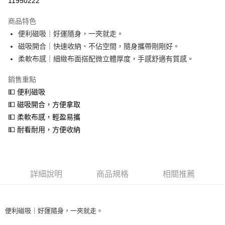
11950222
LINE Pay
商品特色
Apple Pay
便利磁吸｜好運隨身，一夾就走。
磁吸開合｜快速收納、不佔空間，隨身攜帶剛剛好。
街口支付
柔軟布感｜細緻布面搭配微立體厚度，手感舒適有質感。
悠遊付
銷售重點
Google Pay
💵 便利磁吸
💵 磁吸開合，方便拿取
AFTEE先享後付
💵 柔軟布感，輕盈易攜
相關說明
💵 耐看耐用，方便收納
【關於「AFTEE先享後付」】
ATM付款
AFTEE先享後付是「在收到商品之後才付款」的支付方式。 讓您購物簡單
便利好安心！
貨到付款
１．簡單：不需註冊會員、不需綁卡、不需儲值。
２．便利：只要手機號碼，簡訊認證，即可結帳。
詳細說明
商品規格
相關推薦
３．安心：先確認商品／服務後，再付款。
運送方式
【「AFTEE先享後付」結帳流程】
全家取貨付款
１．於結帳方式選擇「AFTEE先享後付」後，將跳轉至「AFTEE先享後付」
每筆NT$60，滿NT$1,000(含以上)免運費
便利磁吸｜好運隨身，一夾就走。
結帳頁面，進行簡訊認證並確認金額後，即可完成結帳。
２．訂單成立數日內，您將收到繳費通知簡訊。