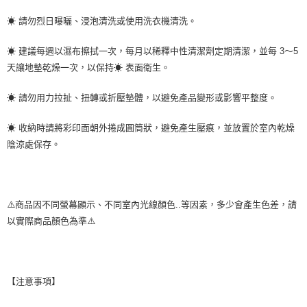
☀ 請勿烈日曝曬、浸泡清洗或使用洗衣機清洗。
☀ 建議每週以濕布擦拭一次，每月以稀釋中性清潔劑定期清潔，並每 3～5
天讓地墊乾燥一次，以保持☀ 表面衛生。
☀ 請勿用力拉扯、扭轉或折壓墊體，以避免產品變形或影響平整度。
☀ 收納時請將彩印面朝外捲成圓筒狀，避免產生壓痕，並放置於室內乾燥
陰涼處保存。
⚠️商品因不同螢幕顯示、不同室內光線顏色..等因素，多少會產生色差，請
以實際商品顏色為準⚠️
【注意事項】