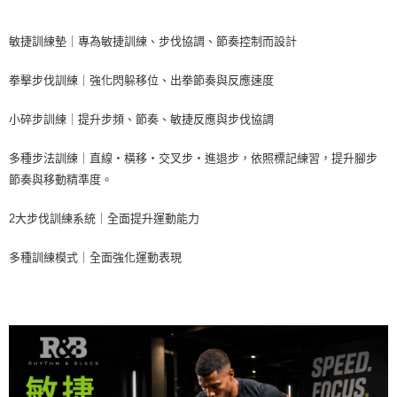
※ 請注意：結帳手續完成當下不需立刻繳費，但若您需要取消訂單，請聯絡
購買商品的店家。未經商家同意取消之訂單仍視為有效，需透過AFTEE先享
後付繳納相關費用。
敏捷訓練墊｜專為敏捷訓練、步伐協調、節奏控制而設計
※ 交易是否成功請以「AFTEE先享後付 」之結帳頁面顯示為準，若有關於
是否繳費成功／繳費後需取消欲退款等相關疑問，請聯繫「AFTEE先享後付
拳擊步伐訓練｜強化閃躲移位、出拳節奏與反應速度
客戶支援中心」
https://netprotections.freshdesk.com/support/home
【注意事項】
小碎步訓練｜提升步頻、節奏、敏捷反應與步伐協調
１．透過由恩沛科技股份有限公司提供之「AFTEE先享後付」服務完成之交
易，需依本服務之必要範圍內提供個人資料，並將交易相關給付款項請求債
多種步法訓練｜直線・橫移・交叉步・進退步，依照標記練習，提升腳步
權轉讓予恩沛科技股份有限公司。
節奏與移動精準度。
２．關於個人資料處理事宜，請瀏覽以下網址：
https://aftee.tw/terms/#terms3
３．未成年的使用者請事先徵得法定代理人或監護人之同意方可使用
2大步伐訓練系統｜全面提升運動能力
「AFTEE先享後付」，若未經同意申辦者引起之損失，本公司不負相關責
任。
多種訓練模式｜全面強化運動表現
４．使用「AFTEE先享後付」時，將依據個別帳號之用戶狀況，依本公司即
時審查核予不同之上限額度；若仍有額度不足之情形，本公司將視審查結果
請求用戶進行身份認證。
５．嚴禁一人註冊多個帳號或使用他人資訊註冊。若發現惡意使用之情形，
恩沛科技股份有限公司將有權停止該用戶之使用額度並採取法律行動。