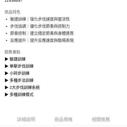
11936897
Apple Pay
商品特色
街口支付
敏捷訓練｜強化步伐速度與靈活性
步伐協調｜優化步伐節奏與控制力
悠遊付
節奏控制｜建立穩定節奏與身體連貫
Google Pay
反應提升｜提升反應速度與臨場表現
AFTEE先享後付
銷售重點
相關說明
▶︎ 敏捷訓練
【關於「AFTEE先享後付」】
▶︎ 拳擊步伐訓練
ATM付款
AFTEE先享後付是「在收到商品之後才付款」的支付方式。 讓您購物簡單
便利好安心！
▶︎ 小碎步訓練
貨到付款
１．簡單：不需註冊會員、不需綁卡、不需儲值。
▶︎ 多種步法訓練
２．便利：只要手機號碼，簡訊認證，即可結帳。
▶︎ 2大步伐訓練系統
３．安心：先確認商品／服務後，再付款。
運送方式
▶︎ 多種訓練模式
【「AFTEE先享後付」結帳流程】
宅配
１．於結帳方式選擇「AFTEE先享後付」後，將跳轉至「AFTEE先享後付」
每筆NT$100，滿NT$1,000(含以上)免運費
結帳頁面，進行簡訊認證並確認金額後，即可完成結帳。
２．訂單成立數日內，您將收到繳費通知簡訊。
黑貓貨到付款
３．收到繳費通知簡訊後14天內，點擊此簡訊中的連結，可透過四大超商／
詳細說明
商品規格
相關推薦
ATM／網路銀行／等多元方式進行付款，方視為交易完成。
每筆NT$150，滿NT$1,000(含以上)免運費