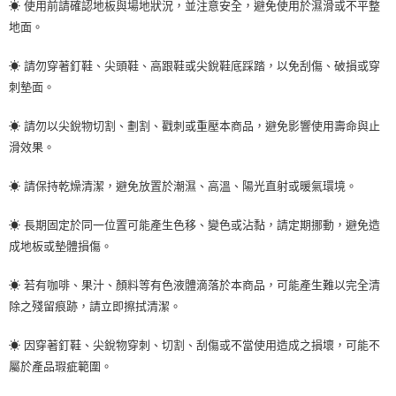
☀ 使用前請確認地板與場地狀況，並注意安全，避免使用於濕滑或不平整
地面。
☀ 請勿穿著釘鞋、尖頭鞋、高跟鞋或尖銳鞋底踩踏，以免刮傷、破損或穿
刺墊面。
☀ 請勿以尖銳物切割、劃割、戳刺或重壓本商品，避免影響使用壽命與止
滑效果。
☀ 請保持乾燥清潔，避免放置於潮濕、高溫、陽光直射或暖氣環境。
☀ 長期固定於同一位置可能產生色移、變色或沾黏，請定期挪動，避免造
成地板或墊體損傷。
☀ 若有咖啡、果汁、顏料等有色液體滴落於本商品，可能產生難以完全清
除之殘留痕跡，請立即擦拭清潔。
☀ 因穿著釘鞋、尖銳物穿刺、切割、刮傷或不當使用造成之損壞，可能不
屬於產品瑕疵範圍。