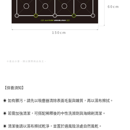
【保養須知】
☀ 如有髒污，請先以吸塵器清除表面毛髮與雜質，再以濕布擦拭。
☀ 若需加強清潔，可搭配稀釋後的中性洗滌劑與海綿刷清潔。
☀ 清潔後請以濕布擦拭乾淨，並置於通風陰涼處自然風乾。