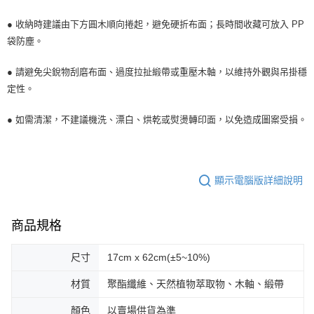
● 收納時建議由下方圓木順向捲起，避免硬折布面；長時間收藏可放入 PP
袋防塵。
● 請避免尖銳物刮磨布面、過度拉扯緞帶或重壓木軸，以維持外觀與吊掛穩
定性。
● 如需清潔，不建議機洗、漂白、烘乾或熨燙轉印面，以免造成圖案受損。
顯示電腦版詳細說明
商品規格
尺寸
17cm x 62cm(±5~10%)
材質
聚酯纖維、天然植物萃取物、木軸、緞帶
顏色
以賣場供貨為準