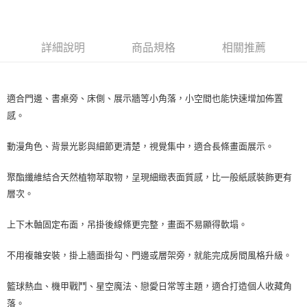
２．訂單成立數日內，您將收到繳費通知簡訊。
萊爾富取貨付款
３．收到繳費通知簡訊後14天內，點擊此簡訊中的連結，可透過四大超商／
ATM／網路銀行／等多元方式進行付款，方視為交易完成。
每筆NT$60，滿NT$1,000(含以上)免運費
※ 請注意：結帳手續完成當下不需立刻繳費，但若您需要取消訂單，請聯絡
詳細說明
商品規格
相關推薦
購買商品的店家。未經商家同意取消之訂單仍視為有效，需透過AFTEE先享
7-11取貨付款
後付繳納相關費用。
每筆NT$60，滿NT$1,000(含以上)免運費
※ 交易是否成功請以「AFTEE先享後付 」之結帳頁面顯示為準，若有關於
是否繳費成功／繳費後需取消欲退款等相關疑問，請聯繫「AFTEE先享後付
適合門邊、書桌旁、床側、展示牆等小角落，小空間也能快速增加佈置
客戶支援中心」
https://netprotections.freshdesk.com/support/home
宅配
感。
每筆NT$100，滿NT$1,000(含以上)免運費
【注意事項】
１．透過由恩沛科技股份有限公司提供之「AFTEE先享後付」服務完成之交
動漫角色、背景光影與細節更清楚，視覺集中，適合長條畫面展示。
黑貓貨到付款
易，需依本服務之必要範圍內提供個人資料，並將交易相關給付款項請求債
權轉讓予恩沛科技股份有限公司。
每筆NT$150，滿NT$1,000(含以上)免運費
聚酯纖維結合天然植物萃取物，呈現細緻表面質感，比一般紙感裝飾更有
２．關於個人資料處理事宜，請瀏覽以下網址：
https://aftee.tw/terms/#terms3
層次。
３．未成年的使用者請事先徵得法定代理人或監護人之同意方可使用
「AFTEE先享後付」，若未經同意申辦者引起之損失，本公司不負相關責
上下木軸固定布面，吊掛後線條更完整，畫面不易顯得軟塌。
任。
４．使用「AFTEE先享後付」時，將依據個別帳號之用戶狀況，依本公司即
時審查核予不同之上限額度；若仍有額度不足之情形，本公司將視審查結果
不用複雜安裝，掛上牆面掛勾、門邊或層架旁，就能完成房間風格升級。
請求用戶進行身份認證。
５．嚴禁一人註冊多個帳號或使用他人資訊註冊。若發現惡意使用之情形，
籃球熱血、機甲戰鬥、星空魔法、戀愛日常等主題，適合打造個人收藏角
恩沛科技股份有限公司將有權停止該用戶之使用額度並採取法律行動。
落。