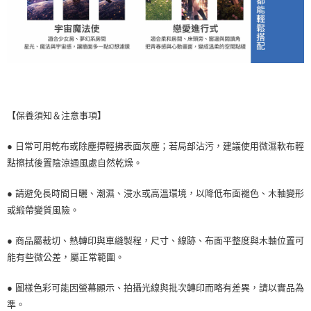
【保養須知＆注意事項】
● 日常可用乾布或除塵撢輕拂表面灰塵；若局部沾污，建議使用微濕軟布輕
點擦拭後置陰涼通風處自然乾燥。
● 請避免長時間日曬、潮濕、浸水或高溫環境，以降低布面褪色、木軸變形
或緞帶變質風險。
● 商品屬裁切、熱轉印與車縫製程，尺寸、線跡、布面平整度與木軸位置可
能有些微公差，屬正常範圍。
● 圖樣色彩可能因螢幕顯示、拍攝光線與批次轉印而略有差異，請以實品為
準。