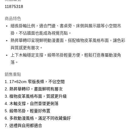
超商取貨付款
11875318
LINE Pay
商品特色
Apple Pay
細長掛軸比例，適合門邊、書桌旁、床側與展示牆等小空間吊
掛，不佔牆面也能成為視覺亮點。
街口支付
熱昇華轉印呈現鮮明動漫畫面，搭配植物皮革風格布面，讓色彩
悠遊付
與質感更有層次。
上下木軸穩定支撐，緞帶吊掛輕量方便，輕鬆打造專屬動漫角
Google Pay
落。
AFTEE先享後付
銷售重點
相關說明
1. 17×62cm 窄版長條，不佔空間
【關於「AFTEE先享後付」】
ATM付款
AFTEE先享後付是「在收到商品之後才付款」的支付方式。 讓您購物簡單
2. 熱昇華轉印，畫面鮮明有層次
便利好安心！
3. 植物皮革風格布面，質感更升級
貨到付款
１．簡單：不需註冊會員、不需綁卡、不需儲值。
２．便利：只要手機號碼，簡訊認證，即可結帳。
4. 木軸支撐，自然垂墜更俐落
３．安心：先確認商品／服務後，再付款。
5. 緞帶吊掛，輕量好佈置
運送方式
6. 多款動漫風格，滿足不同收藏偏好
【「AFTEE先享後付」結帳流程】
全家取貨付款
１．於結帳方式選擇「AFTEE先享後付」後，將跳轉至「AFTEE先享後付」
7. 送禮與自用都適合
每筆NT$60，滿NT$1,000(含以上)免運費
結帳頁面，進行簡訊認證並確認金額後，即可完成結帳。