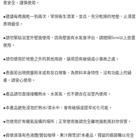
意安全、謹慎使用。
●建議每周風乾一到兩次，常保衛生清潔。並且，充分乾燥的地墊，止滑度
表現最佳。
●請勿緊貼浴室外壁面使用，因為壁面有水氣會滲出，請間隔5cm以上放置
使用。
●請勿使用於地墊之外的其他用途，誤用恐有破損或小事故之虞。
●表面若出現微量粉末或有反白現象，為原料本身特性，沒有功能上的疑
慮，請安心使用。
●產品請勿直接接觸熱水、水蒸氣，也不適合在浴室內使用。
●本產品避免浸泡於熱水/清水中，會有破損或提早劣化可能。
●勿使用於有暖氣設備的場所；正常使用後請完全離地風乾再封存保管。
●假使滴落有色液體(譬如咖啡、果汁類等)於本產品，殘留的痕跡難以完全