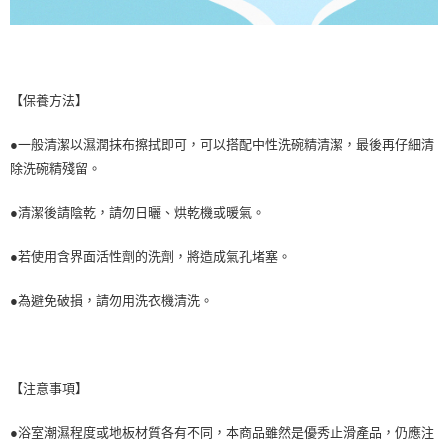
【保養方法】
●一般清潔以濕潤抹布擦拭即可，可以搭配中性洗碗精清潔，最後再仔細清
除洗碗精殘留。
●清潔後請陰乾，請勿日曬、烘乾機或暖氣。
●若使用含界面活性劑的洗劑，將造成氣孔堵塞。
●為避免破損，請勿用洗衣機清洗。
【注意事項】
●浴室潮濕程度或地板材質各有不同，本商品雖然是優秀止滑產品，仍應注