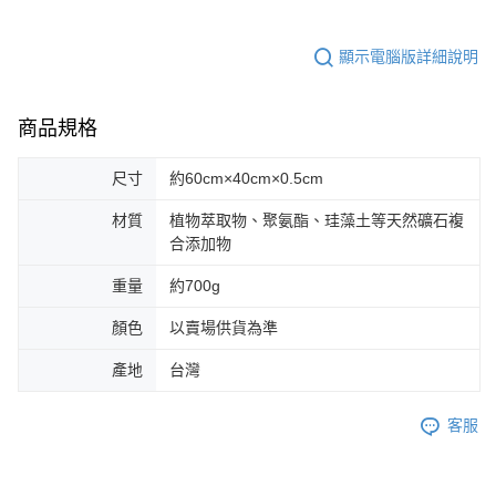
顯示電腦版詳細說明
商品規格
尺寸
約60cm×40cm×0.5cm
材質
植物萃取物、聚氨酯、珪藻土等天然礦石複
合添加物
重量
約700g
顏色
以賣場供貨為準
產地
台灣
客服