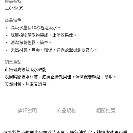
商品編號
超商取貨付款
11849435
LINE Pay
商品特色
Apple Pay
高吸水量及10秒極速吸水。
底層植物萃取物製成，止滑效果佳。
街口支付
清潔保養輕鬆、簡單。
悠遊付
天然材質，無毒、環保，通過歐盟檢測很安心。
Google Pay
銷售重點
市售最高等級吸水效能。
AFTEE先享後付
表層瞬間吸水材質，底層止滑效果佳。清潔保養輕鬆、簡單。
相關說明
天然材質，無毒又環保。
【關於「AFTEE先享後付」】
ATM付款
AFTEE先享後付是「在收到商品之後才付款」的支付方式。 讓您購物簡單
便利好安心！
貨到付款
１．簡單：不需註冊會員、不需綁卡、不需儲值。
２．便利：只要手機號碼，簡訊認證，即可結帳。
詳細說明
商品規格
相關推薦
３．安心：先確認商品／服務後，再付款。
運送方式
【「AFTEE先享後付」結帳流程】
全家取貨付款
１．於結帳方式選擇「AFTEE先享後付」後，將跳轉至「AFTEE先享後付」
每筆NT$60，滿NT$1,000(含以上)免運費
※迷彩為不規則產出紋路皆不同，恕無法指定，請慎慮後再行購
結帳頁面，進行簡訊認證並確認金額後，即可完成結帳。