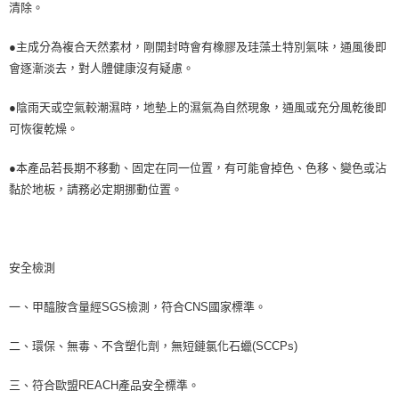
清除。
●主成分為複合天然素材，剛開封時會有橡膠及珪藻土特別氣味，通風後即
會逐漸淡去，對人體健康沒有疑慮。
●陰雨天或空氣較潮濕時，地墊上的濕氣為自然現象，通風或充分風乾後即
可恢復乾燥。
●本產品若長期不移動、固定在同一位置，有可能會掉色、色移、變色或沾
黏於地板，請務必定期挪動位置。
安全檢測
一、甲醯胺含量經SGS檢測，符合CNS國家標準。
二、環保、無毒、不含塑化劑，無短鏈氯化石蠟(SCCPs)
三、符合歐盟REACH產品安全標準。