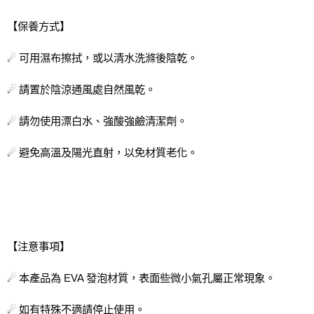
【保養方式】
☄ 可用濕布擦拭，或以清水洗滌後陰乾。
☄ 請置於陰涼通風處自然風乾。
☄ 請勿使用漂白水、強酸強鹼清潔劑。
☄ 避免高溫及陽光直射，以免材質老化。
【注意事項】
☄ 本產品為 EVA 發泡材質，表面些微小氣孔屬正常現象。
☄ 如有特殊不適請停止使用。