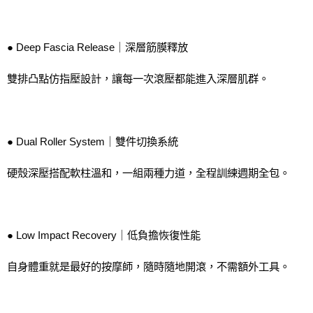
後付繳納相關費用。
※ 交易是否成功請以「AFTEE先享後付 」之結帳頁面顯示為準，若有關於
是否繳費成功／繳費後需取消欲退款等相關疑問，請聯繫「AFTEE先享後付
客戶支援中心」
https://netprotections.freshdesk.com/support/home
● Deep Fascia Release｜深層筋膜釋放
【注意事項】
雙排凸點仿指壓設計，讓每一次滾壓都能進入深層肌群。
１．透過由恩沛科技股份有限公司提供之「AFTEE先享後付」服務完成之交
易，需依本服務之必要範圍內提供個人資料，並將交易相關給付款項請求債
權轉讓予恩沛科技股份有限公司。
２．關於個人資料處理事宜，請瀏覽以下網址：
https://aftee.tw/terms/#terms3
● Dual Roller System｜雙件切換系統
３．未成年的使用者請事先徵得法定代理人或監護人之同意方可使用
「AFTEE先享後付」，若未經同意申辦者引起之損失，本公司不負相關責
任。
硬殼深壓搭配軟柱溫和，一組兩種力道，全程訓練週期全包。
４．使用「AFTEE先享後付」時，將依據個別帳號之用戶狀況，依本公司即
時審查核予不同之上限額度；若仍有額度不足之情形，本公司將視審查結果
請求用戶進行身份認證。
５．嚴禁一人註冊多個帳號或使用他人資訊註冊。若發現惡意使用之情形，
恩沛科技股份有限公司將有權停止該用戶之使用額度並採取法律行動。
● Low Impact Recovery｜低負擔恢復性能
自身體重就是最好的按摩師，隨時隨地開滾，不需額外工具。