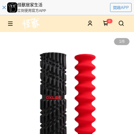
怪獸居家生活
開啟APP
立刻使用官方APP
0
1
/
8