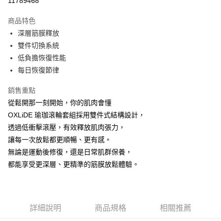
11789468
Apple Pay
商品特色
悠遊付
深層筋膜釋放
雙件切換系統
Google Pay
低負擔恢復性能
AFTEE先享後付
每日恢復節律
相關說明
銷售重點
【關於「AFTEE先享後付」】
ATM付款
AFTEE先享後付是「在收到商品之後才付款」的支付方式。 讓您購物簡單
從鬆開那一刻開始，你的肌肉會懂
便利好安心！
OXLiDE 瑜珈滾輪套組採用雙件式結構設計，
貨到付款
１．簡單：不需註冊會員、不需綁卡、不需儲值。
２．便利：只要手機號碼，簡訊認證，即可結帳。
透過低衝擊滾壓，有效釋放肌肉張力，
３．安心：先確認商品／服務後，再付款。
讓每一次放鬆都更順暢、更有感。
運送方式
無論是運動後修復，還是日常肌群保養，
【「AFTEE先享後付」結帳流程】
宅配
１．於結帳方式選擇「AFTEE先享後付」後，將跳轉至「AFTEE先享後付」
都能享受更深層、更精準的筋膜放鬆體驗。
每筆NT$100，滿NT$1,000(含以上)免運費
結帳頁面，進行簡訊認證並確認金額後，即可完成結帳。
２．訂單成立數日內，您將收到繳費通知簡訊。
黑貓貨到付款
３．收到繳費通知簡訊後14天內，點擊此簡訊中的連結，可透過四大超商／
ATM／網路銀行／等多元方式進行付款，方視為交易完成。
每筆NT$150，滿NT$1,000(含以上)免運費
※ 請注意：結帳手續完成當下不需立刻繳費，但若您需要取消訂單，請聯絡
詳細說明
商品規格
相關推薦
購買商品的店家。未經商家同意取消之訂單仍視為有效，需透過AFTEE先享