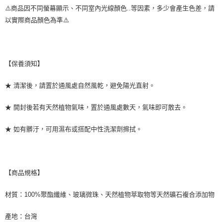
⚠️商品因不同螢幕顯示、不同室內光線顏色..等因素，多少會產生色差，請
以實際商品顏色為準⚠️
【保養須知】
★ 清潔後，請置於通風處自然風乾，避免陽光直射。
★ 開封後若有天然植物氣味，置於通風處數天，氣味即可散去。
★ 如有髒汙，可用濕布或搭配中性洗潔劑擦拭。
【商品規格】
材質：100%聚酯纖維、玻璃微珠、天然植物萃取物等天然礦石複合添加物
產地：台灣