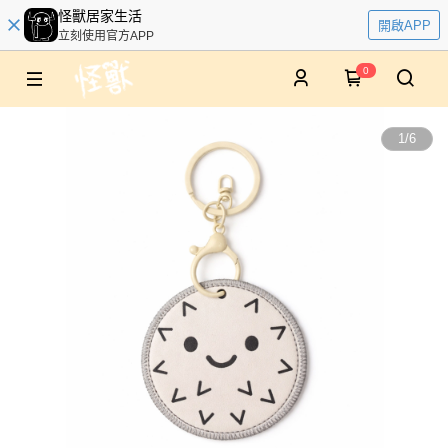
怪獸居家生活
開啟APP
立刻使用官方APP
0
1
/
6