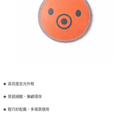
★ 高亮度反光外框
★ 質感細膩，兼顧環保
★ 輕巧好配戴，多場景適用