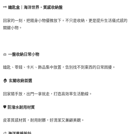
萊爾富取貨付款
３．收到繳費通知簡訊後14天內，點擊此簡訊中的連結，可透過四大超商／
🗝️
鑰匙盒｜海洋世界・質感收納盤
ATM／網路銀行／等多元方式進行付款，方視為交易完成。
每筆NT$60，滿NT$1,000(含以上)免運費
※ 請注意：結帳手續完成當下不需立刻繳費，但若您需要取消訂單，請聯絡
購買商品的店家。未經商家同意取消之訂單仍視為有效，需透過AFTEE先享
回家的一刻，把隨身小物優雅放下。不只是收納，更是提升生活儀式感的
7-11取貨付款
後付繳納相關費用。
關鍵小物。
每筆NT$60，滿NT$1,000(含以上)免運費
※ 交易是否成功請以「AFTEE先享後付 」之結帳頁面顯示為準，若有關於
是否繳費成功／繳費後需取消欲退款等相關疑問，請聯繫「AFTEE先享後付
客戶支援中心」
https://netprotections.freshdesk.com/support/home
宅配
每筆NT$100，滿NT$1,000(含以上)免運費
【注意事項】
🧺
一盤收納日常小物
１．透過由恩沛科技股份有限公司提供之「AFTEE先享後付」服務完成之交
黑貓貨到付款
易，需依本服務之必要範圍內提供個人資料，並將交易相關給付款項請求債
權轉讓予恩沛科技股份有限公司。
鑰匙、零錢、卡片、飾品集中放置，告別找不到東西的日常困擾。
每筆NT$150，滿NT$1,000(含以上)免運費
２．關於個人資料處理事宜，請瀏覽以下網址：
https://aftee.tw/terms/#terms3
🏠
玄關收納首選
３．未成年的使用者請事先徵得法定代理人或監護人之同意方可使用
「AFTEE先享後付」，若未經同意申辦者引起之損失，本公司不負相關責
回家隨手放，出門一拿就走，打造高效率生活動線。
任。
４．使用「AFTEE先享後付」時，將依據個別帳號之用戶狀況，依本公司即
時審查核予不同之上限額度；若仍有額度不足之情形，本公司將視審查結果
🛡️
防潑水耐用材質
請求用戶進行身份認證。
５．嚴禁一人註冊多個帳號或使用他人資訊註冊。若發現惡意使用之情形，
皮革質感材質，耐用耐髒，好清潔又兼顧美觀。
恩沛科技股份有限公司將有權停止該用戶之使用額度並採取法律行動。
🎨
海洋風格設計