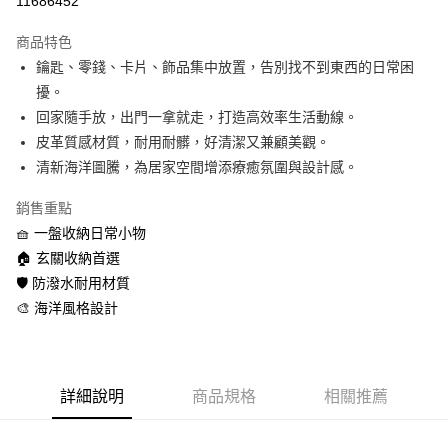
11686452
LINE Pay
商品特色
Apple Pay
鑰匙、零錢、卡片、飾品集中放置，告別找不到東西的日常困
擾。
街口支付
回家隨手放，出門一拿就走，打造高效率生活動線。
悠遊付
皮革質感材質，耐用耐髒，好清潔又兼顧美觀。
清新海洋圖騰，為居家空間增添療癒氛圍與設計感。
Google Pay
銷售重點
AFTEE先享後付
🧺 一盤收納日常小物
相關說明
🏠 玄關收納首選
【關於「AFTEE先享後付」】
ATM付款
AFTEE先享後付是「在收到商品之後才付款」的支付方式。 讓您購物簡單
🛡️ 防潑水耐用材質
便利好安心！
🎨 海洋風格設計
貨到付款
１．簡單：不需註冊會員、不需綁卡、不需儲值。
２．便利：只要手機號碼，簡訊認證，即可結帳。
３．安心：先確認商品／服務後，再付款。
運送方式
【「AFTEE先享後付」結帳流程】
全家取貨付款
詳細說明
商品規格
相關推薦
１．於結帳方式選擇「AFTEE先享後付」後，將跳轉至「AFTEE先享後付」
每筆NT$60，滿NT$1,000(含以上)免運費
結帳頁面，進行簡訊認證並確認金額後，即可完成結帳。
２．訂單成立數日內，您將收到繳費通知簡訊。