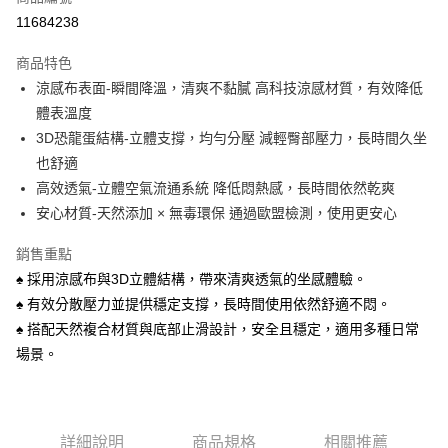
超商取貨付款
11684238
LINE Pay
商品特色
Apple Pay
涼感布表面-瞬間降溫，清爽不黏膩 高科技涼感材質，有效降低
體表溫度
街口支付
3D恐龍蛋結構-立體支撐，均勻分壓 減輕臀部壓力，長時間久坐
悠遊付
也舒適
高效透氣-立體空氣流通系統 降低悶熱感，長時間依然乾爽
Google Pay
安心材質-天然添加 × 無毒環保 通過歐盟檢測，使用更安心
AFTEE先享後付
銷售重點
相關說明
♠ 採用涼感布與3D立體結構，帶來清爽透氣的坐感體驗。
【關於「AFTEE先享後付」】
ATM付款
AFTEE先享後付是「在收到商品之後才付款」的支付方式。 讓您購物簡單
♠ 有效分散壓力並提供穩定支撐，長時間使用依然舒適不悶。
便利好安心！
♠ 搭配天然複合材質與底部止滑設計，安全且穩定，適用多種日常
貨到付款
１．簡單：不需註冊會員、不需綁卡、不需儲值。
２．便利：只要手機號碼，簡訊認證，即可結帳。
場景。
３．安心：先確認商品／服務後，再付款。
運送方式
【「AFTEE先享後付」結帳流程】
全家取貨付款
１．於結帳方式選擇「AFTEE先享後付」後，將跳轉至「AFTEE先享後付」
每筆NT$60，滿NT$1,000(含以上)免運費
結帳頁面，進行簡訊認證並確認金額後，即可完成結帳。
詳細說明
商品規格
相關推薦