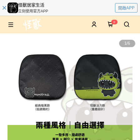
怪獸居家生活
開啟APP
立刻使用官方APP
0
1
/
6