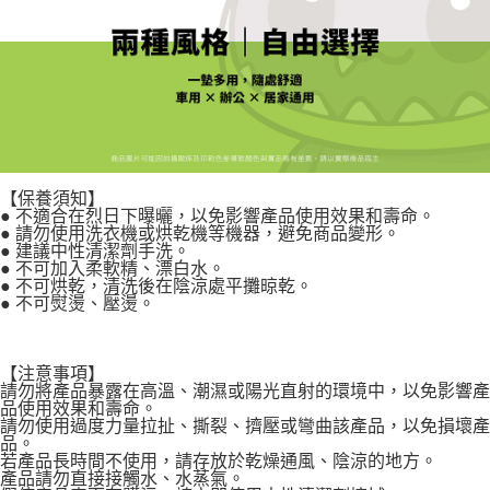
【保養須知】
● 不適合在烈日下曝曬，以免影響產品使用效果和壽命。
● 請勿使用洗衣機或烘乾機等機器，避免商品變形。
● 建議中性清潔劑手洗。
● 不可加入柔軟精、漂白水。
● 不可烘乾，清洗後在陰涼處平攤晾乾。
● 不可熨燙、壓燙。
【注意事項】
請勿將產品暴露在高溫、潮濕或陽光直射的環境中，以免影響產
品使用效果和壽命。
請勿使用過度力量拉扯、撕裂、擠壓或彎曲該產品，以免損壞產
品。
若產品長時間不使用，請存放於乾燥通風、陰涼的地方。
產品請勿直接接觸水、水蒸氣。