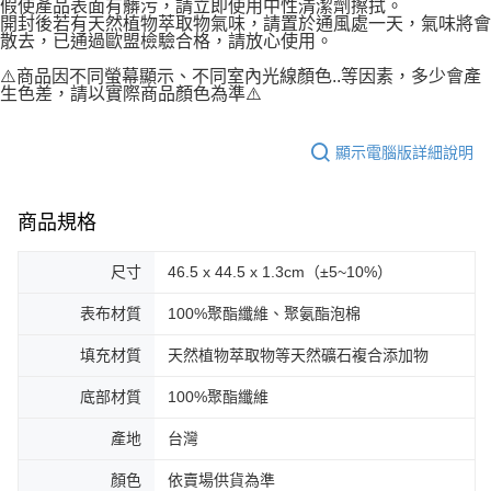
假使產品表面有髒污，請立即使用中性清潔劑擦拭。
開封後若有天然植物萃取物氣味，請置於通風處一天，氣味將會
散去，已通過歐盟檢驗合格，請放心使用。
⚠️商品因不同螢幕顯示、不同室內光線顏色..等因素，多少會產
生色差，請以實際商品顏色為準⚠️
顯示電腦版詳細說明
商品規格
尺寸
46.5 x 44.5 x 1.3cm（±5~10%）
表布材質
100%聚酯纖維、聚氨酯泡棉
填充材質
天然植物萃取物等天然礦石複合添加物
底部材質
100%聚酯纖維
產地
台灣
顏色
依賣場供貨為準