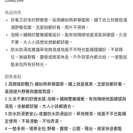
11682395
Apple Pay
商品特色
街口支付
好看又好坐的野餐墊，採用繽紛熱昇華圖案，鋪下去立刻營造滿
滿野餐氛圍，怎麼拍都好看、照片不用修。
悠遊付
泡棉＋鋪棉的雙層緩衝設計，能有效隔絕地面濕氣與硬感，久坐
Google Pay
不累，大人小孩想坐想躺都舒服。
防水防滑底層讓草地微濕或地面不平時也能穩穩鋪好、不易移
AFTEE先享後付
位，無論野餐、露營或居家休息，戶外到室內都合拍，一張墊就
相關說明
能承包所有好時光。
【關於「AFTEE先享後付」】
ATM付款
AFTEE先享後付是「在收到商品之後才付款」的支付方式。 讓您購物簡單
便利好安心！
銷售重點
貨到付款
１．簡單：不需註冊會員、不需綁卡、不需儲值。
1.高顏值即戰力-繽紛熱昇華圖案，鋪上就是風景，怎麼拍都好看，
２．便利：只要手機號碼，簡訊認證，即可結帳。
直接提升野餐與露營質感。
３．安心：先確認商品／服務後，再付款。
運送方式
2.久坐不累的舒適坐感-泡棉＋鋪棉雙層緩衝，有效隔絕地面硬感與
【「AFTEE先享後付」結帳流程】
宅配
濕氣，坐躺都舒服，大人小孩都適合。
１．於結帳方式選擇「AFTEE先享後付」後，將跳轉至「AFTEE先享後付」
每筆NT$100，滿NT$1,000(含以上)免運費
3.防水防滑更安心-底層防水防滑設計，草地微濕、地面不平也能穩
結帳頁面，進行簡訊認證並確認金額後，即可完成結帳。
２．訂單成立數日內，您將收到繳費通知簡訊。
定使用，不易滑動、不怕弄濕。
黑貓貨到付款
３．收到繳費通知簡訊後14天內，點擊此簡訊中的連結，可透過四大超商／
4.一墊多用，場景全包-野餐、露營、公園、陽台、居家休息都能
ATM／網路銀行／等多元方式進行付款，方視為交易完成。
每筆NT$150，滿NT$1,000(含以上)免運費