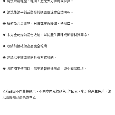
☀ 清洗時請輕壓、輕揉，避免大力扭轉或拉扯。
☀ 請洗後請平鋪或懸掛於通風陰涼處自然晾乾。
☀ 請避免高溫烘乾、日曬或靠近暖爐、熱風口。
☀ 未完全乾燥前請勿收納，以防產生異味或影響材質壽命。
☀ 收納前請確保產品完全乾燥
☀ 建議以平鋪或順向折疊方式收納。
☀ 長時間不使用時，請至於乾燥通風處，避免潮濕環境。
⚠️商品因不同螢幕顯示、不同室內光線顏色..等因素，多少會產生色差，請
以實際商品顏色為準⚠️