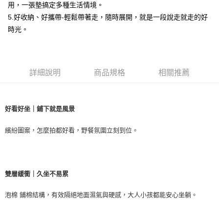
※ 請注意：結帳手續完成當下不需立刻繳費，但若您需要取消訂單，請聯絡
用，一張墊搞定多種生活情境。
購買商品的店家。未經商家同意取消之訂單仍視為有效，需透過AFTEE先享
5.好收納、好攜帶-輕鬆帶著走，隨時展開，就是一段說走就走的好
後付繳納相關費用。
時光。
※ 交易是否成功請以「AFTEE先享後付 」之結帳頁面顯示為準，若有關於
是否繳費成功／繳費後需取消欲退款等相關疑問，請聯繫「AFTEE先享後付
客戶支援中心」
https://netprotections.freshdesk.com/support/home
【注意事項】
詳細說明
商品規格
相關推薦
１．透過由恩沛科技股份有限公司提供之「AFTEE先享後付」服務完成之交
易，需依本服務之必要範圍內提供個人資料，並將交易相關給付款項請求債
權轉讓予恩沛科技股份有限公司。
２．關於個人資料處理事宜，請瀏覽以下網址：
好看好坐｜鋪下就是風景
https://aftee.tw/terms/#terms3
３．未成年的使用者請事先徵得法定代理人或監護人之同意方可使用
「AFTEE先享後付」，若未經同意申辦者引起之損失，本公司不負相關責
繽紛圖案，怎麼拍都好看，野餐氛圍立刻到位。
任。
４．使用「AFTEE先享後付」時，將依據個別帳號之用戶狀況，依本公司即
時審查核予不同之上限額度；若仍有額度不足之情形，本公司將視審查結果
請求用戶進行身份認證。
５．嚴禁一人註冊多個帳號或使用他人資訊註冊。若發現惡意使用之情形，
雙層緩衝｜久坐不易累
恩沛科技股份有限公司將有權停止該用戶之使用額度並採取法律行動。
泡棉 鋪棉結構，有效隔絕地面濕氣與硬感，大人小孩都能安心坐躺。