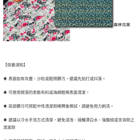
【保養須知】
☀ 表面如有灰塵、沙粒或輕微髒污，建議先拍打或抖落。
☀ 可使用微濕的柔軟布料或海綿輕擦表面清潔。
☀ 局部髒污可搭配中性清潔劑稀釋後擦拭，請避免用力刷洗。
☀ 建議以冷水手洗方式清潔，避免浸泡、接觸漂白水、強酸檢或含溶劑之
清潔劑