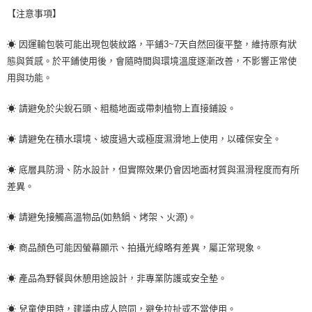
【注意事項】
☀ 因運輸包裝可能出現包裝紋路，平鋪3~7天自然回復平整，維持原有狀
態與質感。於平鋪使用後，會隨時間與環境溫度逐漸改善，不影響正常使
用與功能。
☀ 請避免於尖銳石頭、粗糙地面或帶刺植物上直接鋪設。
☀ 請避免在積水環境、坡度過大或極度濕滑地上使用，以確保安全。
☀ 底層具防滑、防水設計，但實際效果仍會因地面材質與濕滑程度而有所
差異。
☀ 請避免接觸高溫物品(如熱鍋、烤架、火源)。
☀ 商品顏色可能因螢幕顯示、拍攝光線略有差異，屬正常現象。
☀ 產品為野餐與休憩用途設計，非專業防護或安全墊。
☀ 兒童使用時，建議由成人陪同，避免拉扯或不當使用。