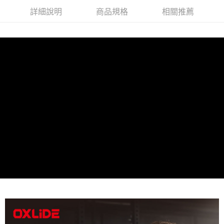
【注意事項】
詳細說明
商品規格
相關推薦
１．透過由恩沛科技股份有限公司提供之「AFTEE先享後付」服務完成之交
易，需依本服務之必要範圍內提供個人資料，並將交易相關給付款項請求債
權轉讓予恩沛科技股份有限公司。
２．關於個人資料處理事宜，請瀏覽以下網址：
https://aftee.tw/terms/#terms3
３．未成年的使用者請事先徵得法定代理人或監護人之同意方可使用
「AFTEE先享後付」，若未經同意申辦者引起之損失，本公司不負相關責
任。
４．使用「AFTEE先享後付」時，將依據個別帳號之用戶狀況，依本公司即
時審查核予不同之上限額度；若仍有額度不足之情形，本公司將視審查結果
請求用戶進行身份認證。
５．嚴禁一人註冊多個帳號或使用他人資訊註冊。若發現惡意使用之情形，
恩沛科技股份有限公司將有權停止該用戶之使用額度並採取法律行動。