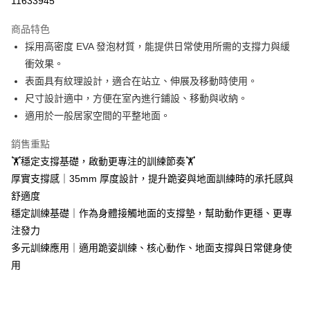
11633945
Google Pay
商品特色
AFTEE先享後付
採用高密度 EVA 發泡材質，能提供日常使用所需的支撐力與緩
相關說明
衝效果。
【關於「AFTEE先享後付」】
表面具有紋理設計，適合在站立、伸展及移動時使用。
ATM付款
AFTEE先享後付是「在收到商品之後才付款」的支付方式。 讓您購物簡單
尺寸設計適中，方便在室內進行鋪設、移動與收納。
便利好安心！
貨到付款
１．簡單：不需註冊會員、不需綁卡、不需儲值。
適用於一般居家空間的平整地面。
２．便利：只要手機號碼，簡訊認證，即可結帳。
３．安心：先確認商品／服務後，再付款。
銷售重點
運送方式
🏋️穩定支撐基礎，啟動更專注的訓練節奏🏋️
【「AFTEE先享後付」結帳流程】
宅配
１．於結帳方式選擇「AFTEE先享後付」後，將跳轉至「AFTEE先享後付」
厚實支撐感｜35mm 厚度設計，提升跪姿與地面訓練時的承托感與
每筆NT$100，滿NT$1,000(含以上)免運費
結帳頁面，進行簡訊認證並確認金額後，即可完成結帳。
舒適度
２．訂單成立數日內，您將收到繳費通知簡訊。
黑貓貨到付款
穩定訓練基礎｜作為身體接觸地面的支撐墊，幫助動作更穩、更專
３．收到繳費通知簡訊後14天內，點擊此簡訊中的連結，可透過四大超商／
ATM／網路銀行／等多元方式進行付款，方視為交易完成。
注發力
每筆NT$150，滿NT$1,000(含以上)免運費
※ 請注意：結帳手續完成當下不需立刻繳費，但若您需要取消訂單，請聯絡
多元訓練應用｜適用跪姿訓練、核心動作、地面支撐與日常健身使
購買商品的店家。未經商家同意取消之訂單仍視為有效，需透過AFTEE先享
後付繳納相關費用。
用
※ 交易是否成功請以「AFTEE先享後付 」之結帳頁面顯示為準，若有關於
是否繳費成功／繳費後需取消欲退款等相關疑問，請聯繫「AFTEE先享後付
客戶支援中心」
https://netprotections.freshdesk.com/support/home