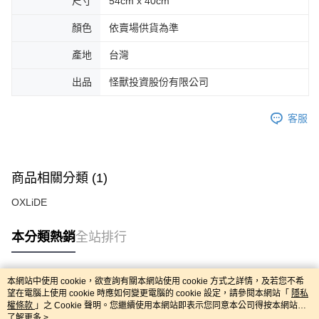
尺寸
54cm x 40cm
顏色
依賣場供貨為準
產地
台灣
出品
怪獸投資股份有限公司
客服
商品相關分類 (1)
OXLiDE
本分類熱銷
全站排行
本網站中使用 cookie，欲查詢有關本網站使用 cookie 方式之詳情，及若您不希
熱門標籤
望在電腦上使用 cookie 時應如何變更電腦的 cookie 設定，請參閱本網站「
隱私
權條款
」之 Cookie 聲明。您繼續使用本網站即表示您同意本公司得按本網站使
用條款之 Cookie 聲明使用 cookie。
了解更多 >