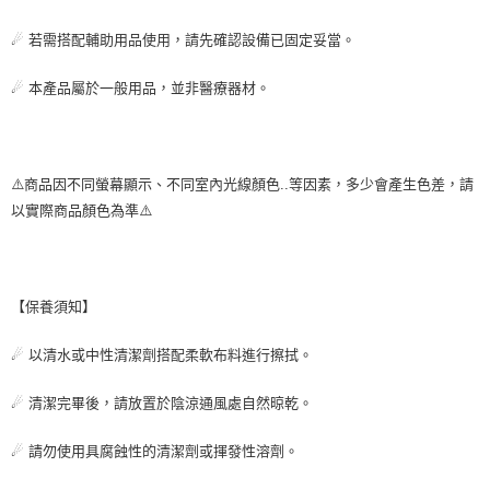
☄ 若需搭配輔助用品使用，請先確認設備已固定妥當。
☄ 本產品屬於一般用品，並非醫療器材。
⚠️商品因不同螢幕顯示、不同室內光線顏色..等因素，多少會產生色差，請
以實際商品顏色為準⚠️
【保養須知】
☄ 以清水或中性清潔劑搭配柔軟布料進行擦拭。
☄ 清潔完畢後，請放置於陰涼通風處自然晾乾。
☄ 請勿使用具腐蝕性的清潔劑或揮發性溶劑。