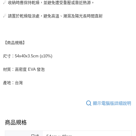
☄ 收納時應保持乾燥，並避免遭受重壓或靠近熱源。
☄ 請置於乾燥陰涼處，避免高溫、潮濕及陽光長時間直射
【商品規格】
尺寸：54x40x3.5cm (±10%)
材質：高密度 EVA 發泡
產地：台灣
顯示電腦版詳細說明
商品規格