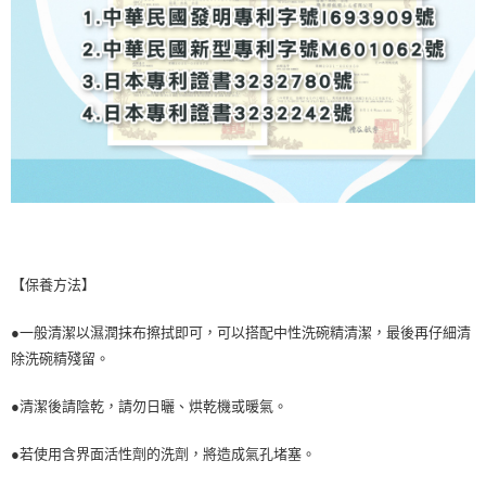
【保養方法】
●一般清潔以濕潤抹布擦拭即可，可以搭配中性洗碗精清潔，最後再仔細清
除洗碗精殘留。
●清潔後請陰乾，請勿日曬、烘乾機或暖氣。
●若使用含界面活性劑的洗劑，將造成氣孔堵塞。