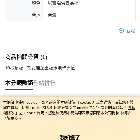
顏色
以賣場供貨為準
產地
台灣
客服
商品相關分類 (1)
10秒頂吸 | 軟式珪藻土吸水地墊專區
本分類熱銷
全站排行
本網站中使用 cookie，欲查詢有關本網站使用 cookie 方式之詳情，及若您不希
熱門標籤
望在電腦上使用 cookie 時應如何變更電腦的 cookie 設定，請參閱本網站「
隱私
權條款
」之 Cookie 聲明。您繼續使用本網站即表示您同意本公司得按本網站使
用條款之 Cookie 聲明使用 cookie。
了解更多 >
我知道了