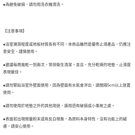
●為避免破損，請勿用洗衣機清洗。
【注意事項】
●浴室潮濕程度或地板材質各有不同，本商品雖然是優秀止滑產品，仍應注
意安全、謹慎使用。
●建議每周風乾一到兩次，常保衛生清潔。並且，充分乾燥的地墊，止滑度
表現最佳。
●請勿緊貼浴室外壁面使用，因為壁面有水氣會滲出，請間隔5cm以上放置
使用。
●請勿使用於地墊之外的其他用途，誤用恐有破損或小事故之虞。
●表面若出現微量粉末或有反白現象，為原料本身特性，沒有功能上的疑
慮，請安心使用。