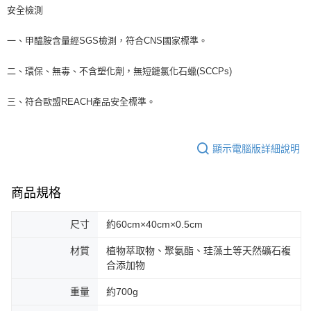
安全檢測
一、甲醯胺含量經SGS檢測，符合CNS國家標準。
二、環保、無毒、不含塑化劑，無短鏈氯化石蠟(SCCPs)
三、符合歐盟REACH產品安全標準。
顯示電腦版詳細說明
商品規格
尺寸
約60cm×40cm×0.5cm
材質
植物萃取物、聚氨酯、珪藻土等天然礦石複
合添加物
重量
約700g