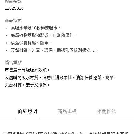
商品編號
超商取貨付款
11625318
LINE Pay
商品特色
Apple Pay
高吸水量及10秒極速吸水。
底層植物萃取物製成，止滑效果佳。
街口支付
清潔保養輕鬆、簡單。
悠遊付
天然材質，無毒、環保，通過歐盟檢測很安心。
Google Pay
銷售重點
市售最高等級吸水效能。
AFTEE先享後付
表層瞬間吸水材質，底層止滑效果佳。清潔保養輕鬆、簡單。
相關說明
天然材質，無毒又環保。
【關於「AFTEE先享後付」】
ATM付款
AFTEE先享後付是「在收到商品之後才付款」的支付方式。 讓您購物簡單
便利好安心！
貨到付款
１．簡單：不需註冊會員、不需綁卡、不需儲值。
２．便利：只要手機號碼，簡訊認證，即可結帳。
詳細說明
商品規格
相關推薦
３．安心：先確認商品／服務後，再付款。
運送方式
【「AFTEE先享後付」結帳流程】
全家取貨付款
１．於結帳方式選擇「AFTEE先享後付」後，將跳轉至「AFTEE先享後付」
每筆NT$60，滿NT$1,000(含以上)免運費
結帳頁面，進行簡訊認證並確認金額後，即可完成結帳。