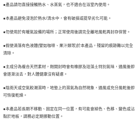
●產品請勿直接接觸熱水、水蒸氣，也不適合在浴室內使用。
●本產品避免浸泡於熱水/清水中，會有破損或提早劣化可能。
●勿使用於有暖氣設備的場所；正常使用後請完全離地風乾再封存保管。
●假使滴落有色液體(譬如咖啡、果汁類等)於本產品，殘留的痕跡難以完全
清除。
●主成分為複合天然素材，剛開封時會有橡膠及珪藻土特別氣味，通風後即
會逐漸淡去，對人體健康沒有疑慮。
●陰雨天或空氣較潮濕時，地墊上的濕氣為自然現象，通風或充分風乾後即
可恢復乾燥。
●本產品若長期不移動、固定在同一位置，有可能會掉色、色移、變色或沾
黏於地板，請務必定期挪動位置。