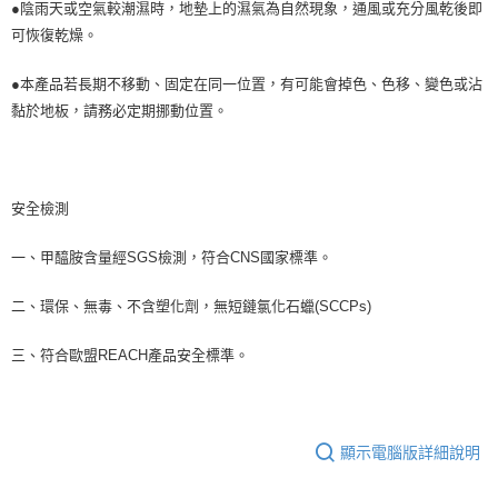
●陰雨天或空氣較潮濕時，地墊上的濕氣為自然現象，通風或充分風乾後即
可恢復乾燥。
●本產品若長期不移動、固定在同一位置，有可能會掉色、色移、變色或沾
黏於地板，請務必定期挪動位置。
安全檢測
一、甲醯胺含量經SGS檢測，符合CNS國家標準。
二、環保、無毒、不含塑化劑，無短鏈氯化石蠟(SCCPs)
三、符合歐盟REACH產品安全標準。
顯示電腦版詳細說明