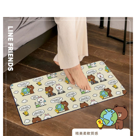
２．訂單成立數日內，您將收到繳費通知簡訊。
萊爾富取貨付款
３．收到繳費通知簡訊後14天內，點擊此簡訊中的連結，可透過四大超商／
ATM／網路銀行／等多元方式進行付款，方視為交易完成。
每筆NT$60，滿NT$1,000(含以上)免運費
※ 請注意：結帳手續完成當下不需立刻繳費，但若您需要取消訂單，請聯絡
購買商品的店家。未經商家同意取消之訂單仍視為有效，需透過AFTEE先享
7-11取貨付款
後付繳納相關費用。
每筆NT$60，滿NT$1,000(含以上)免運費
※ 交易是否成功請以「AFTEE先享後付 」之結帳頁面顯示為準，若有關於
是否繳費成功／繳費後需取消欲退款等相關疑問，請聯繫「AFTEE先享後付
客戶支援中心」
https://netprotections.freshdesk.com/support/home
宅配
每筆NT$100，滿NT$1,000(含以上)免運費
【注意事項】
１．透過由恩沛科技股份有限公司提供之「AFTEE先享後付」服務完成之交
黑貓貨到付款
易，需依本服務之必要範圍內提供個人資料，並將交易相關給付款項請求債
權轉讓予恩沛科技股份有限公司。
每筆NT$150，滿NT$1,000(含以上)免運費
２．關於個人資料處理事宜，請瀏覽以下網址：
https://aftee.tw/terms/#terms3
３．未成年的使用者請事先徵得法定代理人或監護人之同意方可使用
「AFTEE先享後付」，若未經同意申辦者引起之損失，本公司不負相關責
任。
４．使用「AFTEE先享後付」時，將依據個別帳號之用戶狀況，依本公司即
時審查核予不同之上限額度；若仍有額度不足之情形，本公司將視審查結果
請求用戶進行身份認證。
５．嚴禁一人註冊多個帳號或使用他人資訊註冊。若發現惡意使用之情形，
恩沛科技股份有限公司將有權停止該用戶之使用額度並採取法律行動。