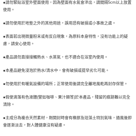
●請勿緊貼浴室外壁面使用，因為壁面有水氣會滲出，請間隔5cm以上放置
使用。
●請勿使用於地墊之外的其他用途，誤用恐有破損或小事故之虞。
●表面若出現微量粉末或有反白現象，為原料本身特性，沒有功能上的疑
慮，請安心使用。
●產品請勿直接接觸熱水、水蒸氣，也不適合在浴室內使用。
●本產品避免浸泡於熱水/清水中，會有破損或提早劣化可能。
●勿使用於有暖氣設備的場所；正常使用後請完全離地風乾再封存保管。
●假使滴落有色液體(譬如咖啡、果汁類等)於本產品，殘留的痕跡難以完全
清除。
●主成分為複合天然素材，剛開封時會有橡膠及珪藻土特別氣味，通風後即
會逐漸淡去，對人體健康沒有疑慮。