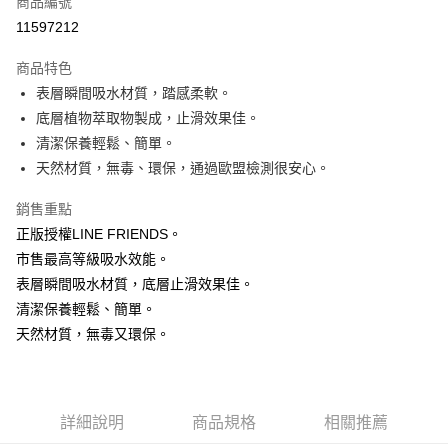
商品編號
超商取貨付款
11597212
LINE Pay
商品特色
Apple Pay
表層瞬間吸水材質，踏感柔軟。
底層植物萃取物製成，止滑效果佳。
街口支付
清潔保養輕鬆、簡單。
悠遊付
天然材質，無毒、環保，通過歐盟檢測很安心。
Google Pay
銷售重點
正版授權LINE FRIENDS。
AFTEE先享後付
市售最高等級吸水效能。
相關說明
表層瞬間吸水材質，底層止滑效果佳。
【關於「AFTEE先享後付」】
ATM付款
AFTEE先享後付是「在收到商品之後才付款」的支付方式。 讓您購物簡單
清潔保養輕鬆、簡單。
便利好安心！
天然材質，無毒又環保。
貨到付款
１．簡單：不需註冊會員、不需綁卡、不需儲值。
２．便利：只要手機號碼，簡訊認證，即可結帳。
３．安心：先確認商品／服務後，再付款。
運送方式
【「AFTEE先享後付」結帳流程】
全家取貨付款
詳細說明
商品規格
相關推薦
１．於結帳方式選擇「AFTEE先享後付」後，將跳轉至「AFTEE先享後付」
每筆NT$60，滿NT$1,000(含以上)免運費
結帳頁面，進行簡訊認證並確認金額後，即可完成結帳。