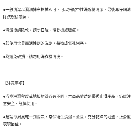
●一般清潔以濕潤抹布擦拭即可，可以搭配中性洗碗精清潔，最後再仔細清
除洗碗精殘留。
●清潔後請陰乾，請勿日曬、烘乾機或暖氣。
●若使用含界面活性劑的洗劑，將造成氣孔堵塞。
●為避免破損，請勿用洗衣機清洗。
【注意事項】
●浴室潮濕程度或地板材質各有不同，本商品雖然是優秀止滑產品，仍應注
意安全、謹慎使用。
●建議每周風乾一到兩次，常保衛生清潔。並且，充分乾燥的地墊，止滑度
表現最佳。