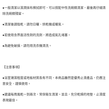
●一般清潔以濕潤抹布擦拭即可，可以搭配中性洗碗精清潔，最後再仔細清
除洗碗精殘留。
●清潔後請陰乾，請勿日曬、烘乾機或暖氣。
●若使用含界面活性劑的洗劑，將造成氣孔堵塞。
●為避免破損，請勿用洗衣機清洗。
【注意事項】
●浴室潮濕程度或地板材質各有不同，本商品雖然是優秀止滑產品，仍應注
意安全、謹慎使用。
●建議每周風乾一到兩次，常保衛生清潔。並且，充分乾燥的地墊，止滑度
表現最佳。