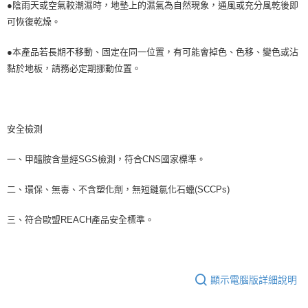
●陰雨天或空氣較潮濕時，地墊上的濕氣為自然現象，通風或充分風乾後即
可恢復乾燥。
●本產品若長期不移動、固定在同一位置，有可能會掉色、色移、變色或沾
黏於地板，請務必定期挪動位置。
安全檢測
一、甲醯胺含量經SGS檢測，符合CNS國家標準。
二、環保、無毒、不含塑化劑，無短鏈氯化石蠟(SCCPs)
三、符合歐盟REACH產品安全標準。
顯示電腦版詳細說明