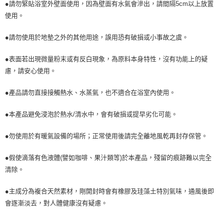
●請勿緊貼浴室外壁面使用，因為壁面有水氣會滲出，請間隔5cm以上放置
使用。
●請勿使用於地墊之外的其他用途，誤用恐有破損或小事故之虞。
●表面若出現微量粉末或有反白現象，為原料本身特性，沒有功能上的疑
慮，請安心使用。
●產品請勿直接接觸熱水、水蒸氣，也不適合在浴室內使用。
●本產品避免浸泡於熱水/清水中，會有破損或提早劣化可能。
●勿使用於有暖氣設備的場所；正常使用後請完全離地風乾再封存保管。
●假使滴落有色液體(譬如咖啡、果汁類等)於本產品，殘留的痕跡難以完全
清除。
●主成分為複合天然素材，剛開封時會有橡膠及珪藻土特別氣味，通風後即
會逐漸淡去，對人體健康沒有疑慮。