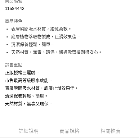
商品編號
超商取貨付款
11594442
LINE Pay
商品特色
Apple Pay
表層瞬間吸水材質，踏感柔軟。
底層植物萃取物製成，止滑效果佳。
街口支付
清潔保養輕鬆、簡單。
悠遊付
天然材質，無毒、環保，通過歐盟檢測很安心。
Google Pay
銷售重點
正版授權三麗鷗。
AFTEE先享後付
市售最高等級吸水效能。
相關說明
表層瞬間吸水材質，底層止滑效果佳。
【關於「AFTEE先享後付」】
ATM付款
AFTEE先享後付是「在收到商品之後才付款」的支付方式。 讓您購物簡單
清潔保養輕鬆、簡單。
便利好安心！
天然材質，無毒又環保。
貨到付款
１．簡單：不需註冊會員、不需綁卡、不需儲值。
２．便利：只要手機號碼，簡訊認證，即可結帳。
３．安心：先確認商品／服務後，再付款。
運送方式
【「AFTEE先享後付」結帳流程】
全家取貨付款
詳細說明
商品規格
相關推薦
１．於結帳方式選擇「AFTEE先享後付」後，將跳轉至「AFTEE先享後付」
每筆NT$60，滿NT$1,000(含以上)免運費
結帳頁面，進行簡訊認證並確認金額後，即可完成結帳。