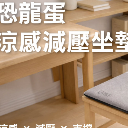
宅配
【注意事
每筆NT$1
１．透過由
交易，需
黑貓貨到
求債權轉
２．關於
每筆NT$1
https://aft
３．未成
「AFTE
任。
４．使用「
即時審查
結果請求
５．嚴禁
形，恩沛
動。