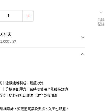
清除
紀錄
送方式
1,000免運
次付款
付款
質｜涼感纖維製成，觸感冰涼
計｜分散臀部壓力，長時間使用也能維持舒適
椅套｜椅套可拆卸清洗，維持乾爽清潔
氣結構設計，涼感透氣柔軟支撐、久坐也舒適。