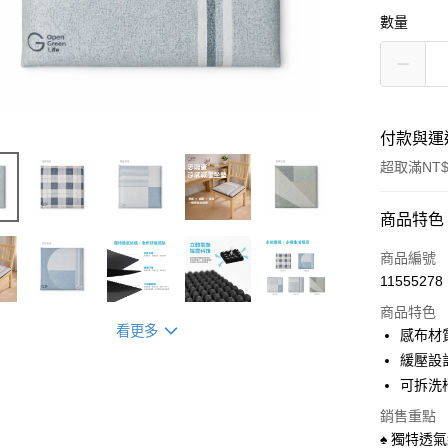
數量
付款與運
超取滿NT$
付款方式
商品特色
信用卡一
商品編號
11555278
超商取貨
商品特色
LINE Pay
看更多
感布材
緩壓設
Apple Pay
可拆洗
街口支付
銷售重點
♠ 獨特透
悠遊付