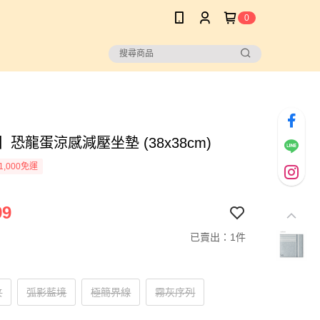
0
】恐龍蛋涼感減壓坐墊 (38x38cm)
1,000免運
99
已賣出：1件
紋
弧影藍境
極簡界線
霧灰序列