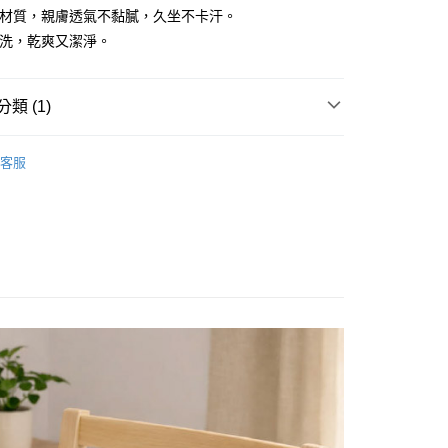
維材質，親膚透氣不黏膩，久坐不卡汗。
y
拆洗，乾爽又潔淨。
享後付
類 (1)
FTEE先享後付」】
先享後付是「在收到商品之後才付款」的支付方式。 讓您購物簡單
坐墊
心！
客服
：不需註冊會員、不需綁卡、不需儲值。
：只要手機號碼，簡訊認證，即可結帳。
：先確認商品／服務後，再付款。
EE先享後付」結帳流程】
方式選擇「AFTEE先享後付」後，將跳轉至「AFTEE先享後
付款
頁面，進行簡訊認證並確認金額後，即可完成結帳。
0，滿NT$1,000(含以上)免運費
成立數日內，您將收到繳費通知簡訊。
費通知簡訊後14天內，點擊此簡訊中的連結，可透過四大超商
網路銀行／等多元方式進行付款，方視為交易完成。
貨付款
：結帳手續完成當下不需立刻繳費，但若您需要取消訂單，請聯
0，滿NT$1,000(含以上)免運費
的店家。未經商家同意取消之訂單仍視為有效，需透過AFTEE
繳納相關費用。
付款
否成功請以「AFTEE先享後付 」之結帳頁面顯示為準，若有關於
功／繳費後需取消欲退款等相關疑問，請聯繫「AFTEE先享後
0，滿NT$1,000(含以上)免運費
援中心」
https://netprotections.freshdesk.com/support/home