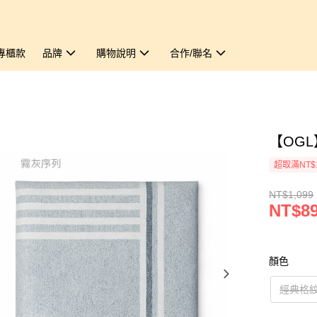
專櫃款
品牌
購物說明
合作/聯名
【OGL
超取滿NT$
NT$1,099
NT$8
顏色
經典格