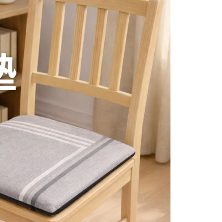
項】
00，滿NT$1,000(含以上)免運費
恩沛科技股份有限公司提供之「AFTEE先享後付」服務完成之
依本服務之必要範圍內提供個人資料，並將交易相關給付款項請
付款
讓予恩沛科技股份有限公司。
個人資料處理事宜，請瀏覽以下網址：
50，滿NT$1,000(含以上)免運費
ee.tw/terms/#terms3
年的使用者請事先徵得法定代理人或監護人之同意方可使用
E先享後付」，若未經同意申辦者引起之損失，本公司不負相關責
AFTEE先享後付」時，將依據個別帳號之用戶狀況，依本公司
核予不同之上限額度；若仍有額度不足之情形，本公司將視審查
用戶進行身份認證。
一人註冊多個帳號或使用他人資訊註冊。若發現惡意使用之情
科技股份有限公司將有權停止該用戶之使用額度並採取法律行