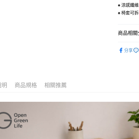
♠ 涼感纖
Google Pa
♠ 椅套可
AFTEE先
相關說明
商品相關分
【關於「A
ATM付款
AFTEE
居家用品
便利好安
貨到付款
分享
１．簡單
２．便利
３．安心
運送方式
【「AFT
１．於結帳
全家取貨
付」結帳
說明
商品規格
相關推薦
每筆NT$6
２．訂單
３．收到繳
／ATM／
萊爾富取
※ 請注意
每筆NT$6
絡購買商品
先享後付
7-11取貨
※ 交易是
是否繳費成
每筆NT$6
付客戶支