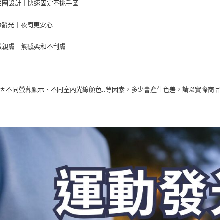
每筆NT$1
啪圈設計｜快速固定不挑手圍
１．透過由
交易，需
黑貓貨到
求債權轉
ED發光｜夜間更安心
２．關於
每筆NT$1
https://aft
緻親膚｜觸感柔和不刮膚
３．未成
「AFTE
任。
４．使用「
即時審查
品因不同螢幕顯示、不同室內光線顏色..等因素，多少會產生色差，請以實際商品
結果請求
５．嚴禁
形，恩沛
動。