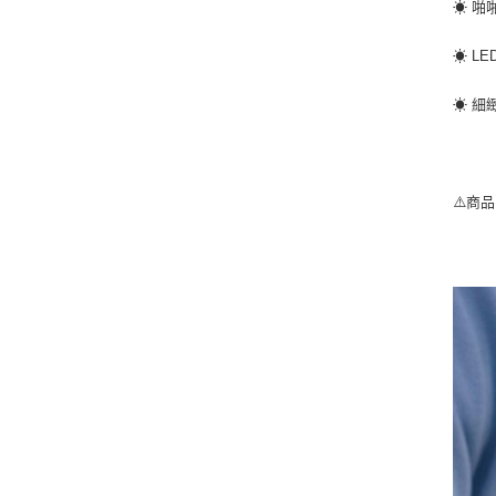
☀ 啪
☀ L
☀ 細
⚠️商