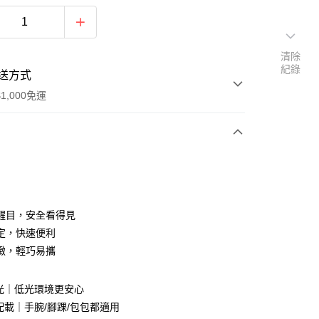
清除
紀錄
送方式
1,000免運
次付款
付款
醒目，安全看得見
定，快速便利
緻，輕巧易攜
光｜低光環境更安心
配載｜手腕/腳踝/包包都適用
y