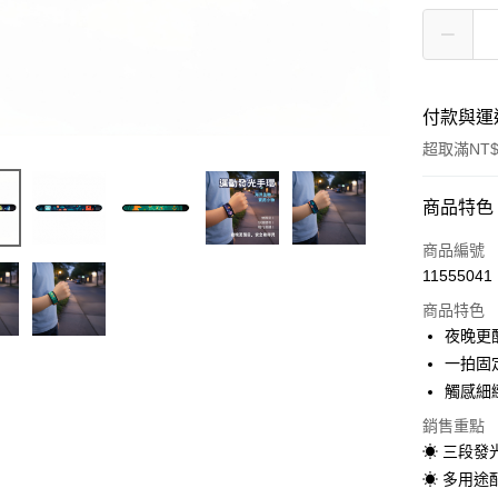
付款與運
超取滿NT$
付款方式
商品特色
信用卡一
商品編號
11555041
超商取貨
商品特色
LINE Pay
夜晚更
一拍固
Apple Pay
觸感細
街口支付
銷售重點
☀ 三段發
悠遊付
☀ 多用途
Google Pa