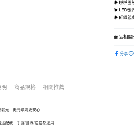
☀ 啪啪圈
AFTEE先
☀ LED
相關說明
☀ 細緻親
【關於「A
ATM付款
AFTEE
便利好安
商品相關分
貨到付款
１．簡單
２．便利
實用生活
３．安心
分享
運送方式
【「AFT
１．於結帳
全家取貨
付」結帳
每筆NT$6
２．訂單
３．收到繳
說明
商品規格
相關推薦
／ATM／
萊爾富取
※ 請注意
每筆NT$6
絡購買商品
先享後付
7-11取貨
※ 交易是
段發光｜低光環境更安心
是否繳費成
每筆NT$6
付客戶支
用途配載｜手腕/腳踝/包包都適用
宅配
【注意事