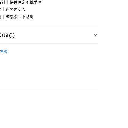
設計｜快速固定不挑手圍
享後付
發光｜夜間更安心
膚｜觸感柔和不刮膚
FTEE先享後付」】
先享後付是「在收到商品之後才付款」的支付方式。 讓您購物簡單
心！
類 (1)
：不需註冊會員、不需綁卡、不需儲值。
：只要手機號碼，簡訊認證，即可結帳。
小物專區
海洋世界
：先確認商品／服務後，再付款。
客服
EE先享後付」結帳流程】
方式選擇「AFTEE先享後付」後，將跳轉至「AFTEE先享後
付款
頁面，進行簡訊認證並確認金額後，即可完成結帳。
0，滿NT$1,000(含以上)免運費
成立數日內，您將收到繳費通知簡訊。
費通知簡訊後14天內，點擊此簡訊中的連結，可透過四大超商
網路銀行／等多元方式進行付款，方視為交易完成。
貨付款
：結帳手續完成當下不需立刻繳費，但若您需要取消訂單，請聯
0，滿NT$1,000(含以上)免運費
的店家。未經商家同意取消之訂單仍視為有效，需透過AFTEE
繳納相關費用。
付款
否成功請以「AFTEE先享後付 」之結帳頁面顯示為準，若有關於
功／繳費後需取消欲退款等相關疑問，請聯繫「AFTEE先享後
0，滿NT$1,000(含以上)免運費
援中心」
https://netprotections.freshdesk.com/support/home
項】