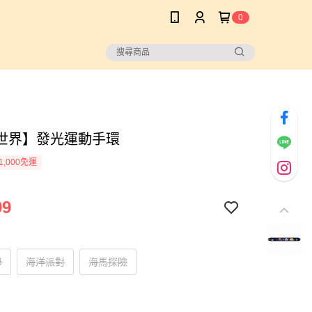
0
世界】發光運動手環
1,000免運
99
母
海洋派對
海馬探險