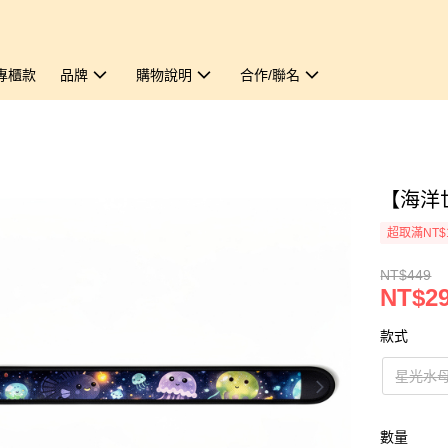
專櫃款
品牌
購物說明
合作/聯名
【海洋
超取滿NT$
NT$449
NT$2
款式
星光水
數量