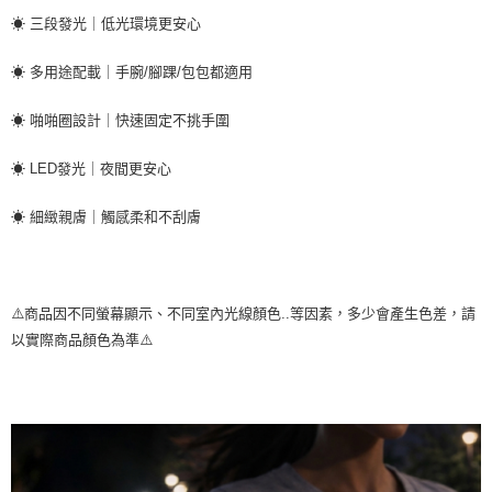
萊爾富取貨付款
３．收到繳費通知簡訊後14天內，點擊此簡訊中的連結，可透過四大超商／
☀ 三段發光｜低光環境更安心
ATM／網路銀行／等多元方式進行付款，方視為交易完成。
每筆NT$60，滿NT$1,000(含以上)免運費
※ 請注意：結帳手續完成當下不需立刻繳費，但若您需要取消訂單，請聯絡
購買商品的店家。未經商家同意取消之訂單仍視為有效，需透過AFTEE先享
☀ 多用途配載｜手腕/腳踝/包包都適用
7-11取貨付款
後付繳納相關費用。
每筆NT$60，滿NT$1,000(含以上)免運費
※ 交易是否成功請以「AFTEE先享後付 」之結帳頁面顯示為準，若有關於
☀ 啪啪圈設計｜快速固定不挑手圍
是否繳費成功／繳費後需取消欲退款等相關疑問，請聯繫「AFTEE先享後付
客戶支援中心」
https://netprotections.freshdesk.com/support/home
宅配
☀ LED發光｜夜間更安心
每筆NT$100，滿NT$1,000(含以上)免運費
【注意事項】
１．透過由恩沛科技股份有限公司提供之「AFTEE先享後付」服務完成之交
☀ 細緻親膚｜觸感柔和不刮膚
黑貓貨到付款
易，需依本服務之必要範圍內提供個人資料，並將交易相關給付款項請求債
權轉讓予恩沛科技股份有限公司。
每筆NT$150，滿NT$1,000(含以上)免運費
２．關於個人資料處理事宜，請瀏覽以下網址：
https://aftee.tw/terms/#terms3
３．未成年的使用者請事先徵得法定代理人或監護人之同意方可使用
⚠️商品因不同螢幕顯示、不同室內光線顏色..等因素，多少會產生色差，請
「AFTEE先享後付」，若未經同意申辦者引起之損失，本公司不負相關責
以實際商品顏色為準⚠️
任。
４．使用「AFTEE先享後付」時，將依據個別帳號之用戶狀況，依本公司即
時審查核予不同之上限額度；若仍有額度不足之情形，本公司將視審查結果
請求用戶進行身份認證。
５．嚴禁一人註冊多個帳號或使用他人資訊註冊。若發現惡意使用之情形，
恩沛科技股份有限公司將有權停止該用戶之使用額度並採取法律行動。