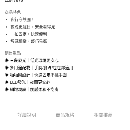
11547878
LINE Pay
商品特色
Apple Pay
夜行守護圈！
夜晚更醒目，安全看得見
街口支付
一拍固定，快速便利
悠遊付
觸感細緻，輕巧易攜
Google Pay
銷售重點
☀ 三段發光｜低光環境更安心
AFTEE先享後付
☀ 多用途配載｜手腕/腳踝/包包都適用
相關說明
☀ 啪啪圈設計｜快速固定不挑手圍
【關於「AFTEE先享後付」】
ATM付款
AFTEE先享後付是「在收到商品之後才付款」的支付方式。 讓您購物簡單
☀ LED發光｜夜間更安心
便利好安心！
☀ 細緻親膚｜觸感柔和不刮膚
貨到付款
１．簡單：不需註冊會員、不需綁卡、不需儲值。
２．便利：只要手機號碼，簡訊認證，即可結帳。
３．安心：先確認商品／服務後，再付款。
運送方式
【「AFTEE先享後付」結帳流程】
全家取貨付款
詳細說明
商品規格
相關推薦
１．於結帳方式選擇「AFTEE先享後付」後，將跳轉至「AFTEE先享後付」
每筆NT$60，滿NT$1,000(含以上)免運費
結帳頁面，進行簡訊認證並確認金額後，即可完成結帳。
２．訂單成立數日內，您將收到繳費通知簡訊。