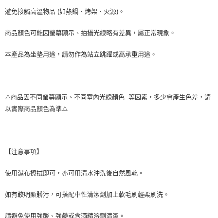
避免接觸高溫物品 (如熱鍋、烤架、火源)。
商品顏色可能因螢幕顯示、拍攝光線略有差異，屬正常現象。
本產品為坐墊用途，請勿作為站立跳躍或高承重用途。
⚠️商品因不同螢幕顯示、不同室內光線顏色..等因素，多少會產生色差，請
以實際商品顏色為準⚠️
【注意事項】
使用濕布擦拭即可，亦可用清水沖洗後自然風乾。
如有較明顯髒污，可搭配中性清潔劑加上軟毛刷輕柔刷洗。
請避免使用強酸、強鹼或含酒精溶劑清潔。