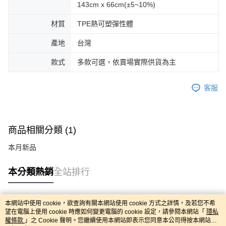
143cm x 66cm(±5~10%)
材質
TPE熱可塑彈性體
產地
台灣
款式
多款可選，依賣場實際供貨為主
客服
商品相關分類 (1)
本月新品
本分類熱銷
全站排行
本網站中使用 cookie，欲查詢有關本網站使用 cookie 方式之詳情，及若您不希
熱門標籤
望在電腦上使用 cookie 時應如何變更電腦的 cookie 設定，請參閱本網站「
隱私
權條款
」之 Cookie 聲明。您繼續使用本網站即表示您同意本公司得按本網站使