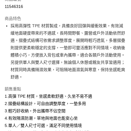
LINE Pay
11546316
Apple Pay
商品特色
街口支付
採用高彈性 TPE 材質製成，具備良好回彈與緩衝效果，有效減
緩地面硬度帶來的不適感，長時間野餐、露營或戶外活動依然舒
悠遊付
適。摺疊式結構可依需求調整厚度，展開時輕巧透氣，多層摺疊
Google Pay
則提供更柔軟穩定的支撐，一墊即可靈活應對不同情境。收納後
體積小巧，方便放入背包或車內攜帶，適合各類戶外活動使用。
AFTEE先享後付
另提供單人與雙人尺寸選擇，無論個人休憩或親友共享皆適用；
相關說明
材質同時具備隔濕效果，可阻隔地面濕氣與寒意，保持坐感乾爽
【關於「AFTEE先享後付」】
ATM付款
AFTEE先享後付是「在收到商品之後才付款」的支付方式。 讓您購物簡單
舒適。
便利好安心！
貨到付款
１．簡單：不需註冊會員、不需綁卡、不需儲值。
銷售重點
２．便利：只要手機號碼，簡訊認證，即可結帳。
1.高彈 TPE 材質，坐感柔軟舒適、久坐不易不適
３．安心：先確認商品／服務後，再付款。
運送方式
2.摺疊結構設計，可自由調整厚度，一墊多用
【「AFTEE先享後付」結帳流程】
宅配
3.輕巧好收納，外出攜帶不佔空間
１．於結帳方式選擇「AFTEE先享後付」後，將跳轉至「AFTEE先享後付」
每筆NT$100，滿NT$1,000(含以上)免運費
4.有效隔濕防潮，草地與地面也能安心坐
結帳頁面，進行簡訊認證並確認金額後，即可完成結帳。
２．訂單成立數日內，您將收到繳費通知簡訊。
5.單人／雙人尺寸可選，滿足不同使用情境
黑貓貨到付款
３．收到繳費通知簡訊後14天內，點擊此簡訊中的連結，可透過四大超商／