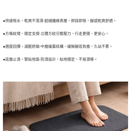
●快速吸水・乾爽不濕滑-超細纖維表層，即踩即吸，腳感乾爽舒適。
●方格紋理・穩定支撐-立體方紋分散壓力，行走更穩、更安心。
●適度回彈・減壓舒踏-中層緩震結構，緩解腳底負擔，久站不累。
●底層止滑・緊貼地面-防滑設計，貼地穩定，不易滑移。