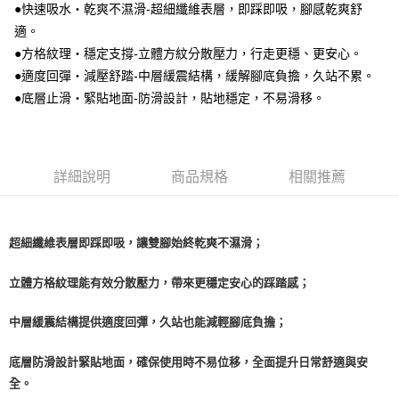
萊爾富取貨付款
３．收到繳費通知簡訊後14天內，點擊此簡訊中的連結，可透過四大超商／
●快速吸水・乾爽不濕滑-超細纖維表層，即踩即吸，腳感乾爽舒
ATM／網路銀行／等多元方式進行付款，方視為交易完成。
每筆NT$60，滿NT$1,000(含以上)免運費
適。
※ 請注意：結帳手續完成當下不需立刻繳費，但若您需要取消訂單，請聯絡
●方格紋理・穩定支撐-立體方紋分散壓力，行走更穩、更安心。
購買商品的店家。未經商家同意取消之訂單仍視為有效，需透過AFTEE先享
7-11取貨付款
後付繳納相關費用。
●適度回彈・減壓舒踏-中層緩震結構，緩解腳底負擔，久站不累。
每筆NT$60，滿NT$1,000(含以上)免運費
※ 交易是否成功請以「AFTEE先享後付 」之結帳頁面顯示為準，若有關於
●底層止滑・緊貼地面-防滑設計，貼地穩定，不易滑移。
是否繳費成功／繳費後需取消欲退款等相關疑問，請聯繫「AFTEE先享後付
客戶支援中心」
https://netprotections.freshdesk.com/support/home
宅配
每筆NT$100，滿NT$1,000(含以上)免運費
【注意事項】
１．透過由恩沛科技股份有限公司提供之「AFTEE先享後付」服務完成之交
詳細說明
商品規格
相關推薦
黑貓貨到付款
易，需依本服務之必要範圍內提供個人資料，並將交易相關給付款項請求債
權轉讓予恩沛科技股份有限公司。
每筆NT$150，滿NT$1,000(含以上)免運費
２．關於個人資料處理事宜，請瀏覽以下網址：
https://aftee.tw/terms/#terms3
超細纖維表層即踩即吸，讓雙腳始終乾爽不濕滑；
３．未成年的使用者請事先徵得法定代理人或監護人之同意方可使用
「AFTEE先享後付」，若未經同意申辦者引起之損失，本公司不負相關責
任。
立體方格紋理能有效分散壓力，帶來更穩定安心的踩踏感；
４．使用「AFTEE先享後付」時，將依據個別帳號之用戶狀況，依本公司即
時審查核予不同之上限額度；若仍有額度不足之情形，本公司將視審查結果
中層緩震結構提供適度回彈，久站也能減輕腳底負擔；
請求用戶進行身份認證。
５．嚴禁一人註冊多個帳號或使用他人資訊註冊。若發現惡意使用之情形，
恩沛科技股份有限公司將有權停止該用戶之使用額度並採取法律行動。
底層防滑設計緊貼地面，確保使用時不易位移，全面提升日常舒適與安
全。