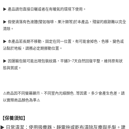
▶ 產品請勿直接日曬或者在有暖氣的環境下使用。
▶ 假使滴落有色液體(譬如咖啡、果汁類等)於本產品，殘留的痕跡難以完全
清除。
▶ 本產品若長期不移動、固定在同一位置，有可能會掉色、色移、變色或
沾黏於地板，請務必定期挪動位置。
▶ 因運輸包裝可能出現包裝紋路，平鋪3~7天自然回復平整，維持原有狀
態與質感。
⚠️商品因不同螢幕顯示、不同室內光線顏色..等因素，多少會產生色差，請
以實際商品顏色為準⚠️
【保養須知】
▶ 日常清潔：使用吸塵器、靜電拖或乾布清除灰塵與毛髮。建