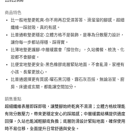
11512956
LINE Pay
商品特色
Apple Pay
比一般地墊更乾爽-你不用再忍受濕答答、滑溜溜的腳感，超細
纖維一踩就吸，真的有感。
街口支付
比普通軟墊更穩定-立體方格不是裝飾，是專為分散壓力設計，
悠遊付
讓你每一步都站得穩、踩得實。
比薄地墊更護腳-中層緩震會「撐住你」，久站備餐、梳洗、化
Google Pay
妝都不會腳痠。
AFTEE先享後付
比便宜地墊更安全-黑色橡膠底層緊貼地面，不會亂滑，家裡有
相關說明
小孩、長輩更放心。
【關於「AFTEE先享後付」】
比普通選擇更有質感-曜石黑沉穩、霧石灰百搭，無論浴室、廚
ATM付款
AFTEE先享後付是「在收到商品之後才付款」的支付方式。 讓您購物簡單
房、床邊或玄關，都能讓空間加分。
便利好安心！
貨到付款
１．簡單：不需註冊會員、不需綁卡、不需儲值。
２．便利：只要手機號碼，簡訊認證，即可結帳。
銷售重點
３．安心：先確認商品／服務後，再付款。
超細纖維表層即踩即吸，讓雙腳始終乾爽不濕滑；立體方格紋理能
運送方式
有效分散壓力，帶來更穩定安心的踩踏感；中層緩震結構提供適度
【「AFTEE先享後付」結帳流程】
全家取貨付款
１．於結帳方式選擇「AFTEE先享後付」後，將跳轉至「AFTEE先享後付」
回彈，久站也能減輕腳底負擔；底層防滑設計緊貼地面，確保使用
每筆NT$60，滿NT$1,000(含以上)免運費
結帳頁面，進行簡訊認證並確認金額後，即可完成結帳。
時不易位移，全面提升日常舒適與安全。
２．訂單成立數日內，您將收到繳費通知簡訊。