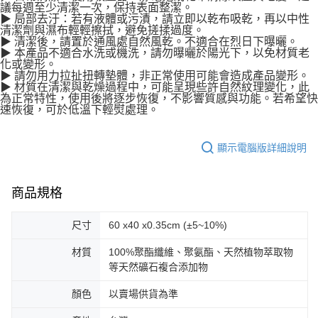
議每週至少清潔一次，保持表面整潔。
▶ 局部去汙：若有液體或污漬，請立即以乾布吸乾，再以中性
清潔劑與濕布輕輕擦拭，避免搓揉過度。
▶ 清潔後，請置於通風處自然風乾。不適合在烈日下曝曬。
▶ 本產品不適合水洗或機洗，請勿曝曬於陽光下，以免材質老
化或變形。
▶ 請勿用力拉扯扭轉墊體，非正常使用可能會造成產品變形。
▶ 材質在清潔與乾燥過程中，可能呈現些許自然紋理變化，此
為正常特性，使用後將逐步恢復，不影響質感與功能。若希望快
速恢復，可於低溫下輕熨處理。
顯示電腦版詳細說明
商品規格
尺寸
60 x40 x0.35cm (±5~10%)
材質
100%聚酯纖維、聚氨酯、天然植物萃取物
等天然礦石複合添加物
顏色
以賣場供貨為準