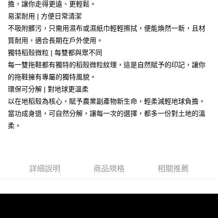
１．於結帳方式選擇「AFTEE先享後付」後，將跳轉至「AFTEE先享後付」
擔，讓你走得更遠、更輕鬆。
每筆NT$60，滿NT$1,000(含以上)免運費
結帳頁面，進行簡訊認證並確認金額後，即可完成結帳。
易潔耐用 | 方便日常清潔
２．訂單成立數日內，您將收到繳費通知簡訊。
萊爾富取貨付款
３．收到繳費通知簡訊後14天內，點擊此簡訊中的連結，可透過四大超商／
不吸附髒污，只需用濕布或濕紙巾輕輕擦拭，便能煥然一新，且材
ATM／網路銀行／等多元方式進行付款，方視為交易完成。
每筆NT$60，滿NT$1,000(含以上)免運費
質耐用，適合長期在戶外使用。
※ 請注意：結帳手續完成當下不需立刻繳費，但若您需要取消訂單，請聯絡
獨特稻殼微粒 | 每雙都與眾不同
購買商品的店家。未經商家同意取消之訂單仍視為有效，需透過AFTEE先享
7-11取貨付款
後付繳納相關費用。
每一雙拖鞋都有獨特的稻殼微粒紋理，這是自然賦予的印記，讓你
每筆NT$60，滿NT$1,000(含以上)免運費
※ 交易是否成功請以「AFTEE先享後付 」之結帳頁面顯示為準，若有關於
的拖鞋擁有專屬的獨特風貌。
是否繳費成功／繳費後需取消欲退款等相關疑問，請聯繫「AFTEE先享後付
客戶支援中心」
https://netprotections.freshdesk.com/support/home
宅配
環保可分解 | 對地球更溫柔
以在地稻殼為核心，賦予農業副產物新生命，輕柔減輕地球負擔。
每筆NT$100，滿NT$1,000(含以上)免運費
【注意事項】
當功成身退，可自然分解，讓每一次的選擇，都多一份對土地的溫
１．透過由恩沛科技股份有限公司提供之「AFTEE先享後付」服務完成之交
黑貓貨到付款
易，需依本服務之必要範圍內提供個人資料，並將交易相關給付款項請求債
柔。
權轉讓予恩沛科技股份有限公司。
每筆NT$150，滿NT$1,000(含以上)免運費
２．關於個人資料處理事宜，請瀏覽以下網址：
https://aftee.tw/terms/#terms3
３．未成年的使用者請事先徵得法定代理人或監護人之同意方可使用
「AFTEE先享後付」，若未經同意申辦者引起之損失，本公司不負相關責
詳細說明
商品規格
相關推薦
任。
４．使用「AFTEE先享後付」時，將依據個別帳號之用戶狀況，依本公司即
時審查核予不同之上限額度；若仍有額度不足之情形，本公司將視審查結果
請求用戶進行身份認證。
５．嚴禁一人註冊多個帳號或使用他人資訊註冊。若發現惡意使用之情形，