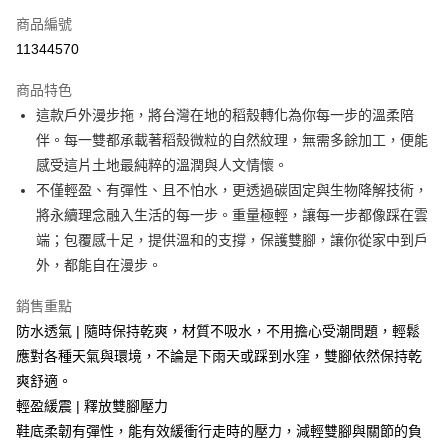
商品編號
超商取貨付款
11344570
LINE Pay
商品特色
Apple Pay
這款戶外漫步拖，將台灣在地的稻殼轉化為你每一步的溫柔陪
伴。每一雙都承載著稻殼微粒的自然紋理，無需多餘加工，便能
街口支付
感受這片土地最純粹的溫潤與人文情懷。
悠遊付
不僅輕盈、有彈性、且不怕水，更透過碳固定與生物降解技術，
將永續理念融入生活的每一步。重量極輕，讓每一步都像踩在雲
Google Pay
端；包覆感十足，提供溫和的支撐，保護雙腳，讓你從家中到戶
AFTEE先享後付
外，都能自在漫步。
相關說明
銷售重點
【關於「AFTEE先享後付」】
ATM付款
AFTEE先享後付是「在收到商品之後才付款」的支付方式。 讓您購物簡單
防水透氣 | 隨時保持乾爽，材質不吸水，不用擔心受潮問題，輕鬆
便利好安心！
應對各種天氣與環境，不論是下雨天或踩到水窪，雙腳依然保持乾
貨到付款
１．簡單：不需註冊會員、不需綁卡、不需儲值。
２．便利：只要手機號碼，簡訊認證，即可結帳。
爽舒適。
３．安心：先確認商品／服務後，再付款。
輕盈緩震 | 釋放雙腳壓力
運送方式
鞋底柔韌有彈性，能有效緩衝行走時的壓力，減輕雙腳與關節的負
【「AFTEE先享後付」結帳流程】
全家取貨付款