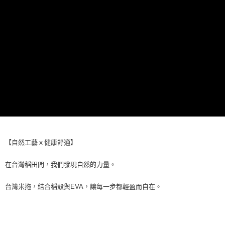
恩沛科技股份有限公司將有權停止該用戶之使用額度並採取法律行動。
【自然工藝ｘ健康舒適】
在台灣稻田間，我們發現自然的力量。
台灣米拖，結合稻殼與EVA，讓每一步都輕盈而自在。