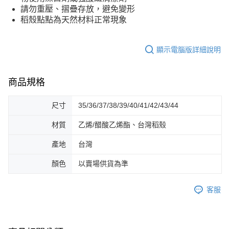
請勿重壓、摺疊存放，避免變形
稻殼點點為天然材料正常現象
顯示電腦版詳細說明
商品規格
尺寸
35/36/37/38/39/40/41/42/43/44
材質
乙烯/醋酸乙烯酯、台灣稻殼
產地
台灣
顏色
以賣場供貨為準
客服