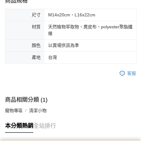
商品規格
尺寸
M14x20cm、L16x22cm
材質
天然植物萃取物、麂皮布、polyester聚酯纖
維
顏色
以賣場供貨為準
產地
台灣
客服
商品相關分類 (1)
寵物專區
清潔小物
本分類熱銷
全站排行