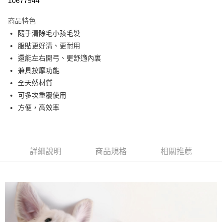
10677944
LINE Pay
商品特色
Apple Pay
隨手清除毛小孩毛髮
服貼更好清、更耐用
街口支付
還能左右開弓、更舒適內裏
悠遊付
兼具按摩功能
全天然材質
Google Pay
可多次重覆使用
AFTEE先享後付
方便，高效率
相關說明
【關於「AFTEE先享後付」】
ATM付款
AFTEE先享後付是「在收到商品之後才付款」的支付方式。 讓您購物簡單
便利好安心！
詳細說明
商品規格
相關推薦
貨到付款
１．簡單：不需註冊會員、不需綁卡、不需儲值。
２．便利：只要手機號碼，簡訊認證，即可結帳。
３．安心：先確認商品／服務後，再付款。
運送方式
【「AFTEE先享後付」結帳流程】
全家取貨付款
１．於結帳方式選擇「AFTEE先享後付」後，將跳轉至「AFTEE先享後付」
每筆NT$60，滿NT$1,000(含以上)免運費
結帳頁面，進行簡訊認證並確認金額後，即可完成結帳。
２．訂單成立數日內，您將收到繳費通知簡訊。