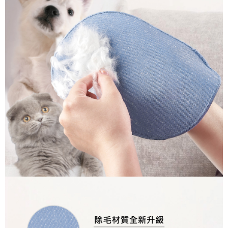
萊爾富取貨付款
３．收到繳費通知簡訊後14天內，點擊此簡訊中的連結，可透過四大超商／
ATM／網路銀行／等多元方式進行付款，方視為交易完成。
每筆NT$60，滿NT$1,000(含以上)免運費
※ 請注意：結帳手續完成當下不需立刻繳費，但若您需要取消訂單，請聯絡
購買商品的店家。未經商家同意取消之訂單仍視為有效，需透過AFTEE先享
7-11取貨付款
後付繳納相關費用。
每筆NT$60，滿NT$1,000(含以上)免運費
※ 交易是否成功請以「AFTEE先享後付 」之結帳頁面顯示為準，若有關於
是否繳費成功／繳費後需取消欲退款等相關疑問，請聯繫「AFTEE先享後付
客戶支援中心」
https://netprotections.freshdesk.com/support/home
宅配
每筆NT$100，滿NT$1,000(含以上)免運費
【注意事項】
１．透過由恩沛科技股份有限公司提供之「AFTEE先享後付」服務完成之交
黑貓貨到付款
易，需依本服務之必要範圍內提供個人資料，並將交易相關給付款項請求債
權轉讓予恩沛科技股份有限公司。
每筆NT$150，滿NT$1,000(含以上)免運費
２．關於個人資料處理事宜，請瀏覽以下網址：
https://aftee.tw/terms/#terms3
３．未成年的使用者請事先徵得法定代理人或監護人之同意方可使用
「AFTEE先享後付」，若未經同意申辦者引起之損失，本公司不負相關責
任。
４．使用「AFTEE先享後付」時，將依據個別帳號之用戶狀況，依本公司即
時審查核予不同之上限額度；若仍有額度不足之情形，本公司將視審查結果
請求用戶進行身份認證。
５．嚴禁一人註冊多個帳號或使用他人資訊註冊。若發現惡意使用之情形，
恩沛科技股份有限公司將有權停止該用戶之使用額度並採取法律行動。