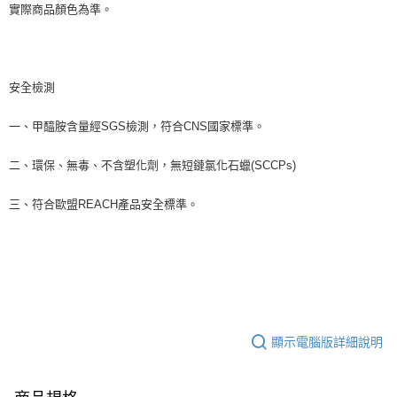
實際商品顏色為準。
安全檢測
一、甲醯胺含量經SGS檢測，符合CNS國家標準。
二、環保、無毒、不含塑化劑，無短鏈氯化石蠟(SCCPs)
三、符合歐盟REACH產品安全標準。
顯示電腦版詳細說明