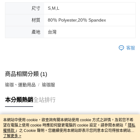
尺寸
S,M,L
材質
80％ Polyester,20％ Spandex
產地
台灣
客服
商品相關分類 (1)
瑜珈、運動用品
瑜珈服
本分類熱銷
全站排行
本網站中使用 cookie，欲查詢有關本網站使用 cookie 方式之詳情，及若您不希
熱門標籤
望在電腦上使用 cookie 時應如何變更電腦的 cookie 設定，請參閱本網站「
隱私
權條款
」之 Cookie 聲明。您繼續使用本網站即表示您同意本公司得按本網站使
用條款之 Cookie 聲明使用 cookie。
了解更多 >