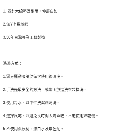
1. 四針六線堅固耐用，伸展自如
2.無Y字尷尬線
3.30年台灣專業工藝製造
洗滌方式：
1.緊身運動服請於每次使用後清洗。
2.手洗是最安全的方法，或翻面放進洗衣袋機洗。
3.使用冷水，以中性洗潔劑清洗。
4.選擇風乾，並避免長時間太陽直曬，不能使用烘乾機。
5.不使用柔軟精、漂白水及增色劑。