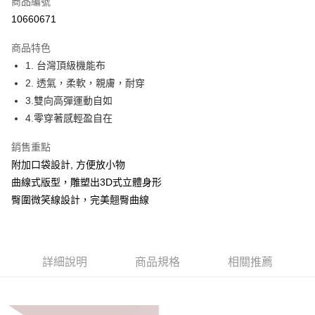
商品編號
超商取貨付款
10660671
悠遊付
商品特色
Google Pay
1. 台灣頂級機能布
2. 透氣，柔軟，親膚，耐穿
AFTEE先享後付
3.雙向高彈運動自如
相關說明
4.零穿著感輕盈自在
【關於「AFTEE先享後付」】
ATM付款
AFTEE先享後付是「在收到商品之後才付款」的支付方式。 讓您購物簡單
銷售重點
便利好安心！
貨到付款
１．簡單：不需註冊會員、不需綁卡、不需儲值。
附加口袋設計, 方便放小物
２．便利：只要手機號碼，簡訊認證，即可結帳。
曲線式版型，雕塑出3D式立體身形
３．安心：先確認商品／服務後，再付款。
運送方式
臀圍微笑線設計，完美翹臀曲線
【「AFTEE先享後付」結帳流程】
全家取貨付款
１．於結帳方式選擇「AFTEE先享後付」後，將跳轉至「AFTEE先享後付」
每筆NT$60，滿NT$1,000(含以上)免運費
結帳頁面，進行簡訊認證並確認金額後，即可完成結帳。
２．訂單成立數日內，您將收到繳費通知簡訊。
萊爾富取貨付款
３．收到繳費通知簡訊後14天內，點擊此簡訊中的連結，可透過四大超商／
詳細說明
商品規格
相關推薦
ATM／網路銀行／等多元方式進行付款，方視為交易完成。
每筆NT$60，滿NT$1,000(含以上)免運費
※ 請注意：結帳手續完成當下不需立刻繳費，但若您需要取消訂單，請聯絡
購買商品的店家。未經商家同意取消之訂單仍視為有效，需透過AFTEE先享
7-11取貨付款
後付繳納相關費用。