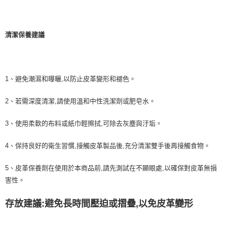
清潔保養建議
1、避免潮濕和曝曬,以防止皮革變形和褪色。
2、若需深度清潔,請使用溫和中性洗潔劑或肥皂水。
3、使用柔軟的布料或紙巾輕擦拭,可除去灰塵與汙垢。
4、保持良好的衛生習慣,接觸皮革製品後,充分清潔雙手後再接觸食物。
5、皮革保養劑在使用於本商品前,請先測試在不顯眼處,以確保對皮革無損
害性。
存放建議:避免長時間壓迫或摺疊,以免皮革變形