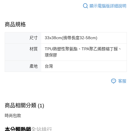
顯示電腦版詳細說明
商品規格
尺寸
33x38cm(揹帶長度32-58cm)
材質
TPU熱塑性聚氨酯、TPA聚乙烯醇縮丁醛、
環保膠
產地
台灣
客服
商品相關分類 (1)
時尚包款
本分類熱銷
全站排行