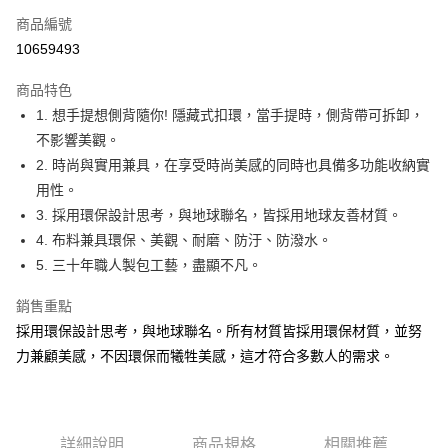
商品編號
超商取貨付款
10659493
LINE Pay
商品特色
Apple Pay
1. 想手提想側背隨你! 隱藏式扣環，當手提時，側背帶可拆卸，
不影響美觀。
街口支付
2. 時尚與實用兼具，在享受時尚美感的同時也具備多功能收納實
悠遊付
用性。
3. 採用環保設計思考，與地球聯名，皆採用地球友善材質。
Google Pay
4. 布料兼具環保、美觀、耐磨、防汙、防潑水。
AFTEE先享後付
5. 三十年職人製包工藝，盡顯不凡。
相關說明
銷售重點
【關於「AFTEE先享後付」】
ATM付款
AFTEE先享後付是「在收到商品之後才付款」的支付方式。 讓您購物簡單
採用環保設計思考，與地球聯名。所有材質皆採用環保材質，並努
便利好安心！
力兼顧美感，不因環保而犧牲美感，這才符合多數人的需求。
貨到付款
１．簡單：不需註冊會員、不需綁卡、不需儲值。
２．便利：只要手機號碼，簡訊認證，即可結帳。
３．安心：先確認商品／服務後，再付款。
運送方式
【「AFTEE先享後付」結帳流程】
全家取貨付款
詳細說明
商品規格
相關推薦