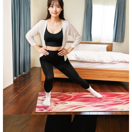
ATM／網路銀行／等多元方式進行付款，方視為交易完成。
每筆NT$150，滿NT$1,000(含以上)免運費
※ 請注意：結帳手續完成當下不需立刻繳費，但若您需要取消訂單，請聯絡
購買商品的店家。未經商家同意取消之訂單仍視為有效，需透過AFTEE先享
後付繳納相關費用。
※ 交易是否成功請以「AFTEE先享後付 」之結帳頁面顯示為準，若有關於
是否繳費成功／繳費後需取消欲退款等相關疑問，請聯繫「AFTEE先享後付
客戶支援中心」
https://netprotections.freshdesk.com/support/home
【注意事項】
１．透過由恩沛科技股份有限公司提供之「AFTEE先享後付」服務完成之交
易，需依本服務之必要範圍內提供個人資料，並將交易相關給付款項請求債
權轉讓予恩沛科技股份有限公司。
２．關於個人資料處理事宜，請瀏覽以下網址：
https://aftee.tw/terms/#terms3
３．未成年的使用者請事先徵得法定代理人或監護人之同意方可使用
「AFTEE先享後付」，若未經同意申辦者引起之損失，本公司不負相關責
任。
４．使用「AFTEE先享後付」時，將依據個別帳號之用戶狀況，依本公司即
時審查核予不同之上限額度；若仍有額度不足之情形，本公司將視審查結果
請求用戶進行身份認證。
５．嚴禁一人註冊多個帳號或使用他人資訊註冊。若發現惡意使用之情形，
恩沛科技股份有限公司將有權停止該用戶之使用額度並採取法律行動。