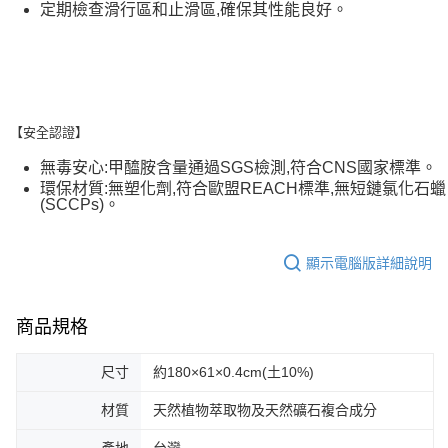
定期檢查滑行區和止滑區,確保其性能良好。
【安全認證】
無毒安心:甲醯胺含量通過SGS檢測,符合CNS國家標準。
環保材質:無塑化劑,符合歐盟REACH標準,無短鏈氯化石蠟
(SCCPs)。
顯示電腦版詳細說明
商品規格
尺寸
約180×61×0.4cm(土10%)
材質
天然植物萃取物及天然礦石複合成分