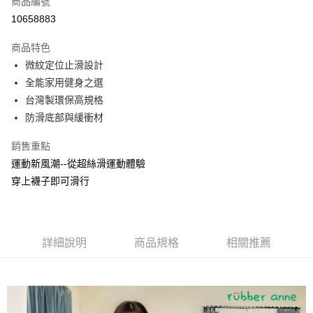
商品編號
LINE Pay
10658883
Apple Pay
商品特色
街口支付
微紋定位止滑設計
全能家用健身之選
悠遊付
台灣製環保高規格
Google Pay
防滑底部與緩衝材
AFTEE先享後付
銷售重點
相關說明
運動新風潮--從超絲滑運動體驗
【關於「AFTEE先享後付」】
穿上襪子即可滑行
ATM付款
AFTEE先享後付是「在收到商品之後才付款」的支付方式。 讓您購物簡單
便利好安心！
貨到付款
１．簡單：不需註冊會員、不需綁卡、不需儲值。
２．便利：只要手機號碼，簡訊認證，即可結帳。
３．安心：先確認商品／服務後，再付款。
運送方式
詳細說明
商品規格
相關推薦
【「AFTEE先享後付」結帳流程】
宅配
１．於結帳方式選擇「AFTEE先享後付」後，將跳轉至「AFTEE先享後付」
每筆NT$100，滿NT$1,000(含以上)免運費
結帳頁面，進行簡訊認證並確認金額後，即可完成結帳。
２．訂單成立數日內，您將收到繳費通知簡訊。
黑貓貨到付款
３．收到繳費通知簡訊後14天內，點擊此簡訊中的連結，可透過四大超商／