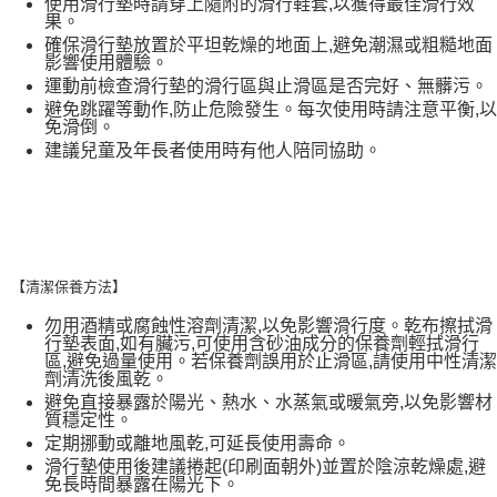
使用滑行墊時請穿上隨附的滑行鞋套,以獲得最佳滑行效
果。
確保滑行墊放置於平坦乾燥的地面上,避免潮濕或粗糙地面
影響使用體驗。
運動前檢查滑行墊的滑行區與止滑區是否完好、無髒污。
避免跳躍等動作,防止危險發生。每次使用時請注意平衡,以
免滑倒。
建議兒童及年長者使用時有他人陪同協助。
【清潔保養方法】
勿用酒精或腐蝕性溶劑清潔,以免影響滑行度。乾布擦拭滑
行墊表面,如有臟污,可使用含砂油成分的保養劑輕拭滑行
區,避免過量使用。若保養劑誤用於止滑區,請使用中性清潔
劑清洗後風乾。
避免直接暴露於陽光、熱水、水蒸氣或暖氣旁,以免影響材
質穩定性。
定期挪動或離地風乾,可延長使用壽命。
滑行墊使用後建議捲起(印刷面朝外)並置於陰涼乾燥處,避
免長時間暴露在陽光下。