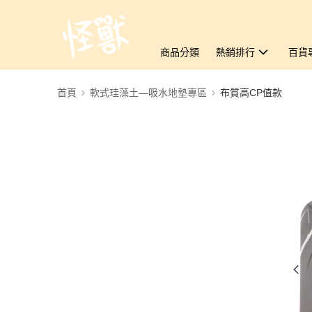
商品分類
熱銷排行
百貨
首頁
軟式珪藻土—吸水地墊專區
布質高CP值款