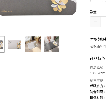
數量
付款與運
超取滿NT$
付款方式
商品特色
信用卡一
商品編號
10637092
超商取貨
銷售重點
LINE Pay
超吸水力
防滑耐磨
Apple Pay
環保材質
街口支付