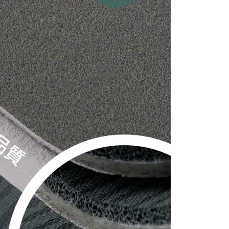
援中心」
https://netprotections.freshdesk.com/support/home
項】
00，滿NT$1,000(含以上)免運費
恩沛科技股份有限公司提供之「AFTEE先享後付」服務完成之
依本服務之必要範圍內提供個人資料，並將交易相關給付款項請
付款
讓予恩沛科技股份有限公司。
個人資料處理事宜，請瀏覽以下網址：
50，滿NT$1,000(含以上)免運費
ee.tw/terms/#terms3
年的使用者請事先徵得法定代理人或監護人之同意方可使用
E先享後付」，若未經同意申辦者引起之損失，本公司不負相關責
AFTEE先享後付」時，將依據個別帳號之用戶狀況，依本公司
核予不同之上限額度；若仍有額度不足之情形，本公司將視審查
用戶進行身份認證。
一人註冊多個帳號或使用他人資訊註冊。若發現惡意使用之情
科技股份有限公司將有權停止該用戶之使用額度並採取法律行