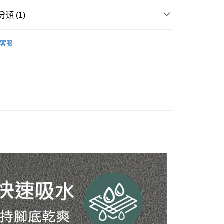
類 (1)
y
土—吸水地墊專區
布質高CP值款
客服
享後付
FTEE先享後付」】
先享後付是「在收到商品之後才付款」的支付方式。 讓您購物簡單
心！
：不需註冊會員、不需綁卡、不需儲值。
：只要手機號碼，簡訊認證，即可結帳。
：先確認商品／服務後，再付款。
EE先享後付」結帳流程】
方式選擇「AFTEE先享後付」後，將跳轉至「AFTEE先享後
付款
頁面，進行簡訊認證並確認金額後，即可完成結帳。
0，滿NT$1,000(含以上)免運費
成立數日內，您將收到繳費通知簡訊。
費通知簡訊後14天內，點擊此簡訊中的連結，可透過四大超商
網路銀行／等多元方式進行付款，方視為交易完成。
貨付款
：結帳手續完成當下不需立刻繳費，但若您需要取消訂單，請聯
0，滿NT$1,000(含以上)免運費
的店家。未經商家同意取消之訂單仍視為有效，需透過AFTEE
繳納相關費用。
付款
否成功請以「AFTEE先享後付 」之結帳頁面顯示為準，若有關於
功／繳費後需取消欲退款等相關疑問，請聯繫「AFTEE先享後
0，滿NT$1,000(含以上)免運費