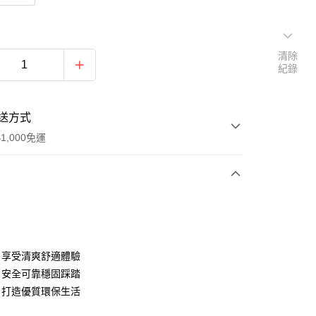
清除
紀錄
送方式
1,000免運
次付款
付款
，享受清爽舒適體驗
，安全可靠穩固踩踏
，打造優質環保生活