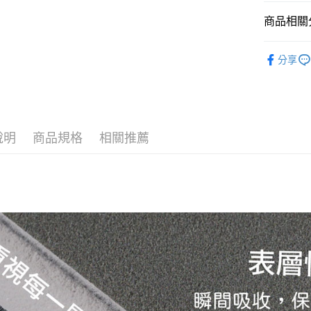
悠遊付
商品相關分
Google Pa
軟式珪藻
分享
AFTEE先
相關說明
【關於「A
ATM付款
AFTEE
便利好安
貨到付款
１．簡單
說明
商品規格
相關推薦
２．便利
３．安心
運送方式
【「AFT
１．於結帳
全家取貨
付」結帳
每筆NT$6
２．訂單
３．收到繳
／ATM／
萊爾富取
※ 請注意
每筆NT$6
絡購買商品
先享後付
7-11取貨
※ 交易是
是否繳費成
每筆NT$6