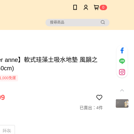
0
ber anne】軟式珪藻土吸水地墊 風韻之
40cm)
1,000免運
99
已賣出：4件
阡灰