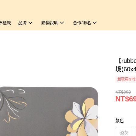
專櫃款
品牌
購物說明
合作/聯名
【rub
境(60x
超取滿NT$
NT$899
NT$6
顏色
淺灰