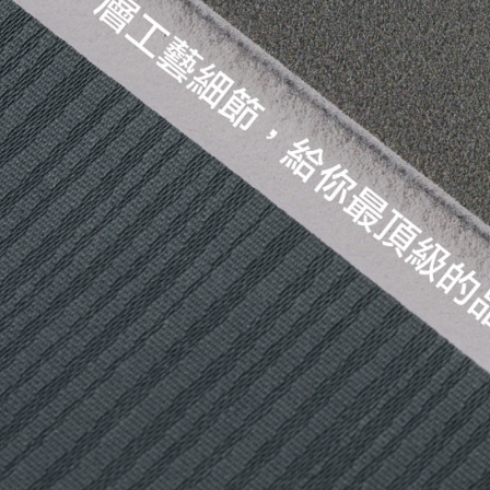
付客戶支
宅配
【注意事
每筆NT$1
１．透過由
交易，需
黑貓貨到
求債權轉
２．關於
每筆NT$1
https://aft
３．未成
「AFTE
任。
４．使用「
即時審查
結果請求
５．嚴禁
形，恩沛
動。