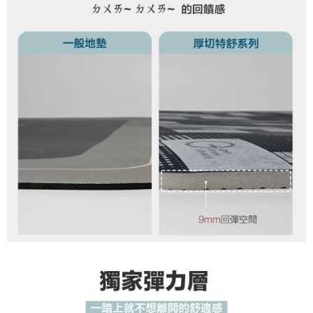
黑貓貨到付款
３．收到繳費通知簡訊後14天內，點擊此簡訊中的連結，可透過四大超商／
ATM／網路銀行／等多元方式進行付款，方視為交易完成。
每筆NT$150，滿NT$1,000(含以上)免運費
※ 請注意：結帳手續完成當下不需立刻繳費，但若您需要取消訂單，請聯絡
購買商品的店家。未經商家同意取消之訂單仍視為有效，需透過AFTEE先享
後付繳納相關費用。
※ 交易是否成功請以「AFTEE先享後付 」之結帳頁面顯示為準，若有關於
是否繳費成功／繳費後需取消欲退款等相關疑問，請聯繫「AFTEE先享後付
客戶支援中心」
https://netprotections.freshdesk.com/support/home
【注意事項】
１．透過由恩沛科技股份有限公司提供之「AFTEE先享後付」服務完成之交
易，需依本服務之必要範圍內提供個人資料，並將交易相關給付款項請求債
權轉讓予恩沛科技股份有限公司。
２．關於個人資料處理事宜，請瀏覽以下網址：
https://aftee.tw/terms/#terms3
３．未成年的使用者請事先徵得法定代理人或監護人之同意方可使用
「AFTEE先享後付」，若未經同意申辦者引起之損失，本公司不負相關責
任。
４．使用「AFTEE先享後付」時，將依據個別帳號之用戶狀況，依本公司即
時審查核予不同之上限額度；若仍有額度不足之情形，本公司將視審查結果
請求用戶進行身份認證。
５．嚴禁一人註冊多個帳號或使用他人資訊註冊。若發現惡意使用之情形，
恩沛科技股份有限公司將有權停止該用戶之使用額度並採取法律行動。