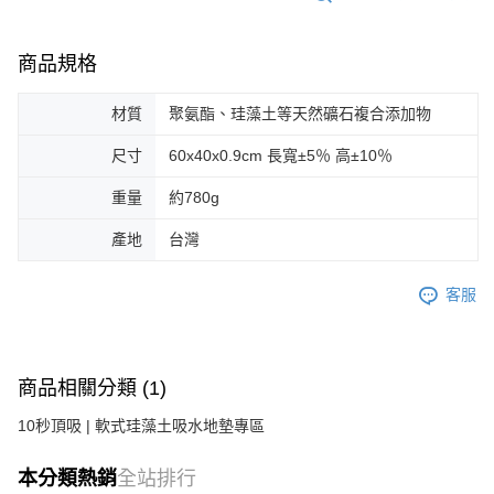
商品規格
材質
聚氨酯、珪藻土等天然礦石複合添加物
尺寸
60x40x0.9cm 長寬±5％ 高±10％
重量
約780g
產地
台灣
客服
商品相關分類 (1)
10秒頂吸 | 軟式珪藻土吸水地墊專區
本分類熱銷
全站排行