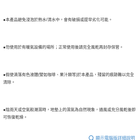
●本產品避免浸泡於熱水/清水中，會有破損或提早劣化可能。
●勿使用於有暖氣設備的場所；正常使用後請完全風乾再封存保管。
●假使滴落有色液體(譬如咖啡、果汁類等)於本產品，殘留的痕跡難以完全
清除。
●陰雨天或空氣較潮濕時，地墊上的濕氣為自然現象，通風或充分風乾後即
可恢復乾燥。
顯示電腦版詳細說明