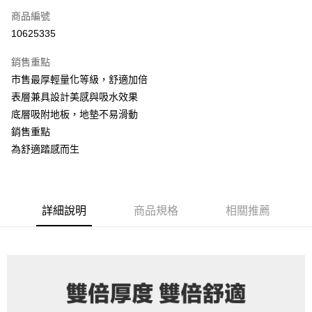
商品編號
LINE Pay
10625335
Apple Pay
銷售重點
街口支付
市售最厚輕量化等級，舒適加倍
表層兼具設計美感與吸水效果
悠遊付
底層吸附地板，地墊不易滑動
Google Pay
銷售重點
為舒適踏感而生
AFTEE先享後付
相關說明
【關於「AFTEE先享後付」】
ATM付款
AFTEE先享後付是「在收到商品之後才付款」的支付方式。 讓您購物簡單
詳細說明
商品規格
相關推薦
便利好安心！
貨到付款
１．簡單：不需註冊會員、不需綁卡、不需儲值。
２．便利：只要手機號碼，簡訊認證，即可結帳。
３．安心：先確認商品／服務後，再付款。
運送方式
【「AFTEE先享後付」結帳流程】
宅配
１．於結帳方式選擇「AFTEE先享後付」後，將跳轉至「AFTEE先享後付」
每筆NT$100，滿NT$1,000(含以上)免運費
結帳頁面，進行簡訊認證並確認金額後，即可完成結帳。
２．訂單成立數日內，您將收到繳費通知簡訊。