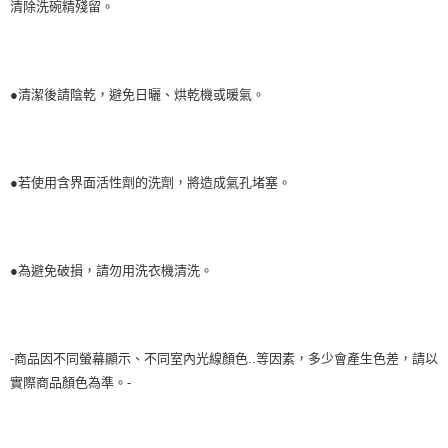
清除洗碗精殘留。
●清潔後請陰乾，避免日曬、烘乾機或暖氣。
●若使用含界面活性劑的洗劑，將造成氣孔堵塞。
●為避免破損，請勿用洗衣機清洗。
-商品因不同螢幕顯示、不同室內光線顏色..等因素，多少會產生色差，請以
實際商品顏色為準。-